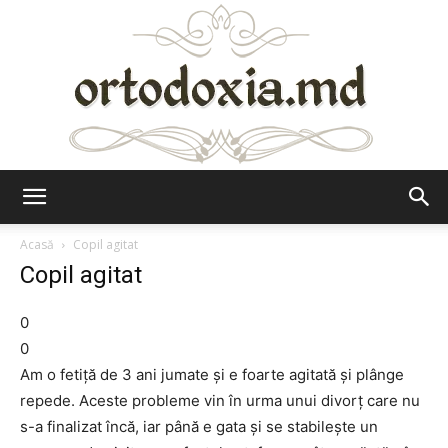
Ortodoxia.md
Acasă
Copil agitat
Copil agitat
0
0
Am o fetiţă de 3 ani jumate şi e foarte agitată şi plânge
repede. Aceste probleme vin în urma unui divorţ care nu
s-a finalizat încă, iar până e gata şi se stabileşte un