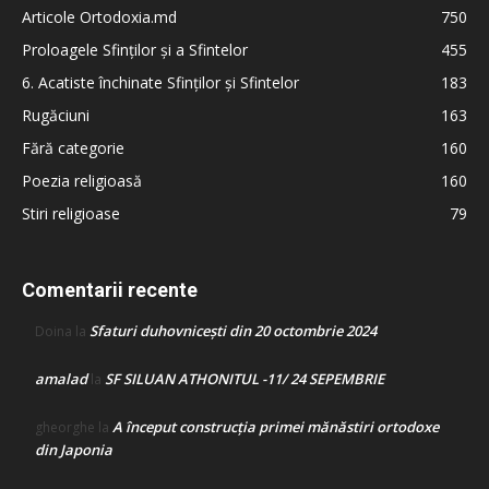
Articole Ortodoxia.md
750
Proloagele Sfinților și a Sfintelor
455
6. Acatiste închinate Sfinților și Sfintelor
183
Rugăciuni
163
Fără categorie
160
Poezia religioasă
160
Stiri religioase
79
Comentarii recente
Sfaturi duhovnicești din 20 octombrie 2024
Doina
la
amalad
SF SILUAN ATHONITUL -11/ 24 SEPEMBRIE
la
A început construcţia primei mănăstiri ortodoxe
gheorghe
la
din Japonia