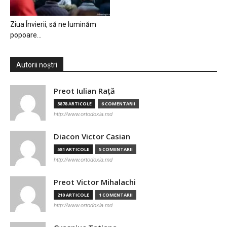
Ziua Învierii, să ne luminăm
popoare…
Autorii noștri
Preot Iulian Raţă
3878 ARTICOLE
6 COMENTARII
http://www.ortodoxia.md
Diacon Victor Casian
581 ARTICOLE
5 COMENTARII
http://www.ortodoxia.md
Preot Victor Mihalachi
210 ARTICOLE
1 COMENTARII
http://www.ortodoxia.md