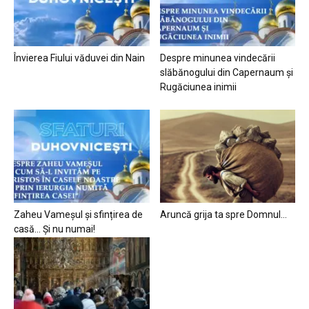
Învierea Fiului văduvei din Nain
Despre minunea vindecării
slăbănogului din Capernaum și
Rugăciunea inimii
Zaheu Vameșul și sfințirea de
Aruncă grija ta spre Domnul…
casă… Și nu numai!