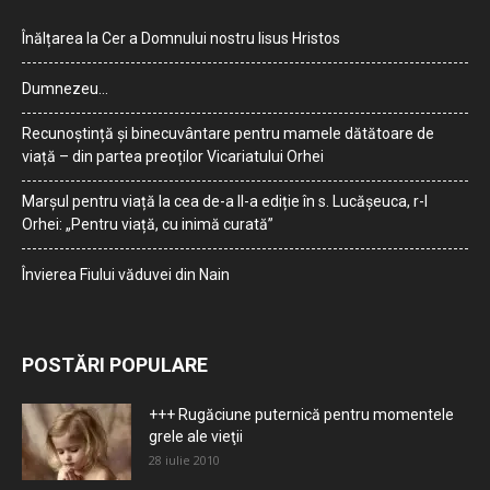
Înălțarea la Cer a Domnului nostru Iisus Hristos
Dumnezeu…
Recunoștință și binecuvântare pentru mamele dătătoare de
viață – din partea preoților Vicariatului Orhei
Marșul pentru viață la cea de-a II-a ediție în s. Lucășeuca, r-l
Orhei: „Pentru viață, cu inimă curată”
Învierea Fiului văduvei din Nain
POSTĂRI POPULARE
+++ Rugăciune puternică pentru momentele
grele ale vieţii
28 iulie 2010