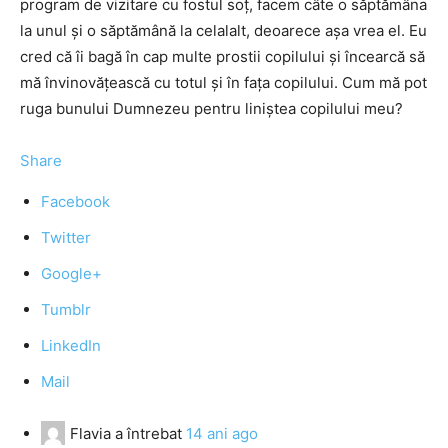
program de vizitare cu fostul soţ, facem câte o săptămâna
la unul şi o săptămână la celalalt, deoarece aşa vrea el. Eu
cred că îi bagă în cap multe prostii copilului şi încearcă să
mă învinovăţească cu totul şi în faţa copilului. Cum mă pot
ruga bunului Dumnezeu pentru liniştea copilului meu?
Share
Facebook
Twitter
Google+
Tumblr
LinkedIn
Mail
Flavia
a întrebat
14 ani ago