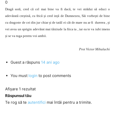
0
Dragă soră, cred că cel mai bine va fi dacă, te vei strădui să educi o
adevărată creștină, cu frică și cred ință de Dumnezeu, Săi vorbești de bine
cu dragoste de cei din jur chiar și de tatăl ei cât de mare nu ar fi durerea , și
vei avea un sprigin adevărat mai târziude la fiica ta , iar ea te va iubi imens
și se va ruga pentru voi ambii.
Prot Victor Mihalachi
Guest
a răspuns
14 ani ago
You must
login
to post comments
Afișare 1 rezultat
Răspunsul tău
Te rog să te
autentifici
mai întâi pentru a trimite.