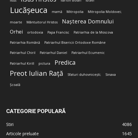
Iisus
Ilarion Boian
Israel
Lucășeuca
mamă
Mitropolia
Mitropolia Moldovei;
Nașterea Domnului
moarte
Mântuitorul Hristos
Orhei
ortodoxia
Papa Francisc
Patriarhia de la Moscova
Patriarhia Română
Patriarhul Bisericii Ortodoxe Române
Patriarhul Chiril
Patriarhul Daniel
Patriarhul Ecumenic
Predica
Patriarhul Kirill
pictura
Preot Iulian Rață
Sfaturi duhovnicești;
Sinaxa
Școală
CATEGORIE POPULARĂ
Stiri
4086
Articole preluate
1645