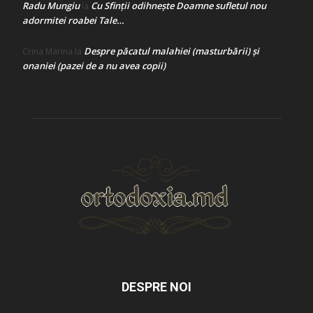
Radu Mungiu
Cu Sfinții odihnește Doamne sufletul nou
la
adormitei roabei Tale…
Despre păcatul malahiei (masturbării) şi
Crina Marina
la
onaniei (pazei de a nu avea copii)
DESPRE NOI