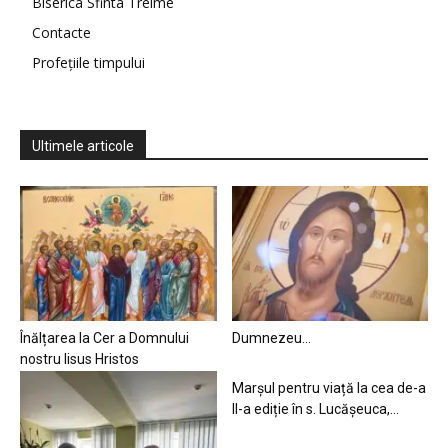
Biserica Sfinta Treime
Contacte
Profețiile timpului
Ultimele articole
Înălțarea la Cer a Domnului
Dumnezeu…
nostru Iisus Hristos
Marșul pentru viață la cea de-a
II-a ediție în s. Lucășeuca,...