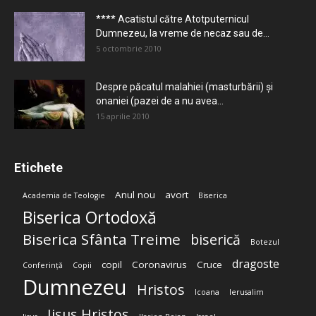
**** Acatistul către Atotputernicul
Dumnezeu, la vreme de necaz sau de...
5 octombrie 2010
Despre păcatul malahiei (masturbării) şi
onaniei (pazei de a nu avea...
15 aprilie 2010
Etichete
Anul nou
avort
Academia de Teologie
Biserica
Biserica Ortodoxă
Biserica Sfânta Treime
biserică
Botezul
dragoste
copil
Coronavirus
Cruce
Conferință
Copii
Dumnezeu
Hristos
Icoana
Ierusalim
Iisus Hristos