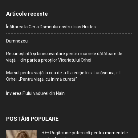
Articole recente
Înălțarea la Cer a Domnului nostru Iisus Hristos
Dumnezeu…
Recunoștință și binecuvântare pentru mamele dătătoare de
viață – din partea preoților Vicariatului Orhei
Marșul pentru viață la cea de-a II-a ediție în s. Lucășeuca, r-l
Orhei: „Pentru viață, cu inimă curată”
Învierea Fiului văduvei din Nain
POSTĂRI POPULARE
+++ Rugăciune puternică pentru momentele