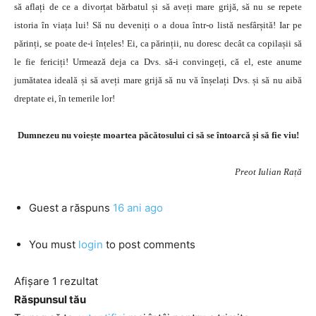
să aflați de ce a divorțat bărbatul și să aveți mare grijă, să nu se repete
istoria în viața lui! Să nu deveniți o a doua într-o listă nesfârșită! Iar pe
părinți, se poate de-i înțeles! Ei, ca părinții, nu doresc decât ca copilașii să
le fie fericiți! Urmează deja ca Dvs. să-i convingeți, că el, este anume
jumătatea ideală și să aveți mare grijă să nu vă înșelați Dvs. și să nu aibă
dreptate ei, în temerile lor!
Dumnezeu nu voiește moartea păcătosului ci să se întoarcă și să fie viu!
Preot Iulian Rață
Guest
a răspuns
16 ani ago
You must
login
to post comments
Afișare 1 rezultat
Răspunsul tău