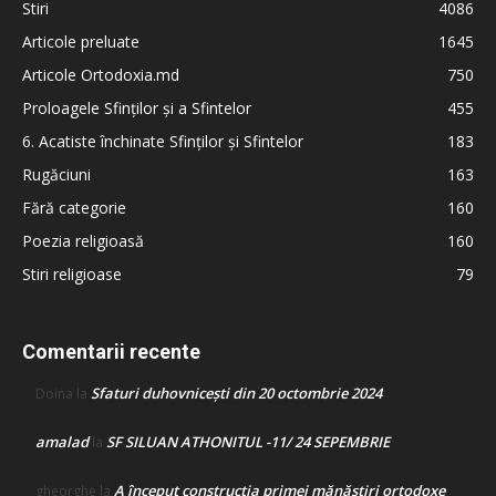
Stiri
4086
Articole preluate
1645
Articole Ortodoxia.md
750
Proloagele Sfinților și a Sfintelor
455
6. Acatiste închinate Sfinților și Sfintelor
183
Rugăciuni
163
Fără categorie
160
Poezia religioasă
160
Stiri religioase
79
Comentarii recente
Sfaturi duhovnicești din 20 octombrie 2024
Doina
la
amalad
SF SILUAN ATHONITUL -11/ 24 SEPEMBRIE
la
A început construcţia primei mănăstiri ortodoxe
gheorghe
la