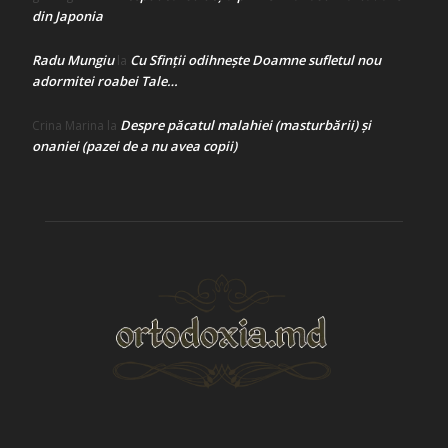
din Japonia
Radu Mungiu
Cu Sfinții odihnește Doamne sufletul nou
la
adormitei roabei Tale…
Despre păcatul malahiei (masturbării) şi
Crina Marina
la
onaniei (pazei de a nu avea copii)