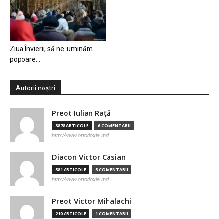
Ziua Învierii, să ne luminăm
popoare…
Autorii noștri
Preot Iulian Raţă
3878 ARTICOLE
6 COMENTARII
http://www.ortodoxia.md
Diacon Victor Casian
581 ARTICOLE
5 COMENTARII
http://www.ortodoxia.md
Preot Victor Mihalachi
210 ARTICOLE
1 COMENTARII