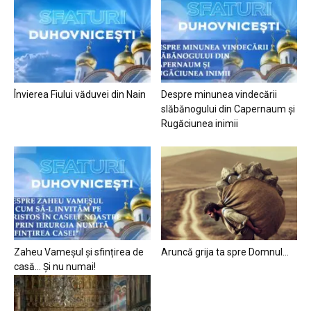
Învierea Fiului văduvei din Nain
Despre minunea vindecării
slăbănogului din Capernaum și
Rugăciunea inimii
Zaheu Vameșul și sfințirea de
Aruncă grija ta spre Domnul…
casă… Și nu numai!