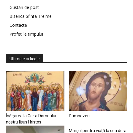
Gustări de post
Biserica Sfinta Treime
Contacte
Profețiile timpului
Ultimele articole
Înălțarea la Cer a Domnului
Dumnezeu…
nostru Iisus Hristos
Marșul pentru viață la cea de-a