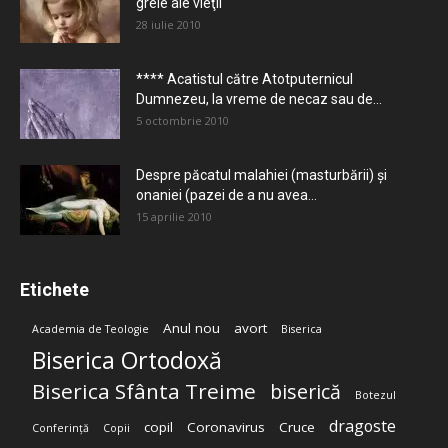
grele ale vieţii
28 iulie 2010
**** Acatistul către Atotputernicul
Dumnezeu, la vreme de necaz sau de...
5 octombrie 2010
Despre păcatul malahiei (masturbării) şi
onaniei (pazei de a nu avea...
15 aprilie 2010
Etichete
Anul nou
avort
Academia de Teologie
Biserica
Biserica Ortodoxă
Biserica Sfânta Treime
biserică
Botezul
dragoste
copil
Coronavirus
Cruce
Conferință
Copii