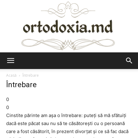
Ortodoxia.md
Acasă
Întrebare
Întrebare
0
0
Cinstite părinte am aşa o întrebare: puteţi să mă sfătuiţi
dacă este păcat sau nu să te căsătoreşti cu o persoană
care a fost căsătorit, în prezent divorţat şi ce să fac dacă