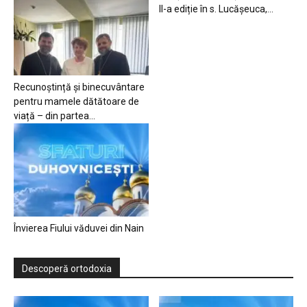
II-a ediție în s. Lucășeuca,...
Recunoștință și binecuvântare
pentru mamele dătătoare de
viață – din partea...
Învierea Fiului văduvei din Nain
Descoperă ortodoxia