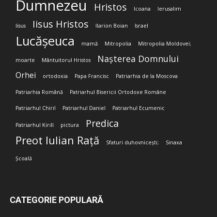
Dumnezeu
Hristos
Icoana
Ierusalim
Iisus Hristos
Iisus
Ilarion Boian
Israel
Lucășeuca
mamă
Mitropolia
Mitropolia Moldovei;
Nașterea Domnului
moarte
Mântuitorul Hristos
Orhei
ortodoxia
Papa Francisc
Patriarhia de la Moscova
Patriarhia Română
Patriarhul Bisericii Ortodoxe Române
Patriarhul Chiril
Patriarhul Daniel
Patriarhul Ecumenic
Predica
Patriarhul Kirill
pictura
Preot Iulian Rață
Sfaturi duhovnicești;
Sinaxa
Școală
CATEGORIE POPULARĂ