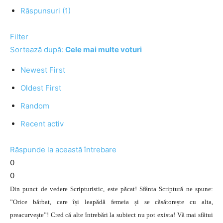
Răspunsuri (1)
Filter
Sortează după:
Cele mai multe voturi
Newest First
Oldest First
Random
Recent activ
Răspunde la această întrebare
0
0
Din punct de vedere Scripturistic, este păcat! Sfânta Scriptură ne spune:
”Orice bărbat, care își leapădă femeia și se căsătorește cu alta,
preacurvește”! Cred că alte întrebări la subiect nu pot exista! Vă mai sfătui