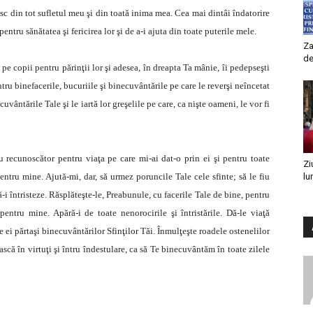
besc din tot sufletul meu şi din toată inima mea. Cea mai dintâi îndatorire
entru sănătatea şi fericirea lor şi de a-i ajuta din toate puterile mele.
Za
de
e copii pentru părinţii lor şi adesea, în dreapta Ta mânie, îi pedepseşti
ru binefacerile, bucuriile şi binecuvântările pe care le reverşi neîncetat
vântările Tale şi le iartă lor greşelile pe care, ca nişte oameni, le vor fi
u recunoscător pentru viaţa pe care mi-ai dat-o prin ei şi pentru toate
Zi
pentru mine. Ajută-mi, dar, să urmez poruncile Tale cele sfinte; să le fiu
lu
ă-i întristeze. Răsplăteşte-le, Preabunule, cu facerile Tale de bine, pentru
entru mine. Apără-i de toate nenorocirile şi întristările. Dă-le viaţă
pe ei părtaşi binecuvântărilor Sfinţilor Tăi. Înmulţeşte roadele ostenelilor
ească în virtuţi şi întru îndestulare, ca să Te binecuvântăm în toate zilele