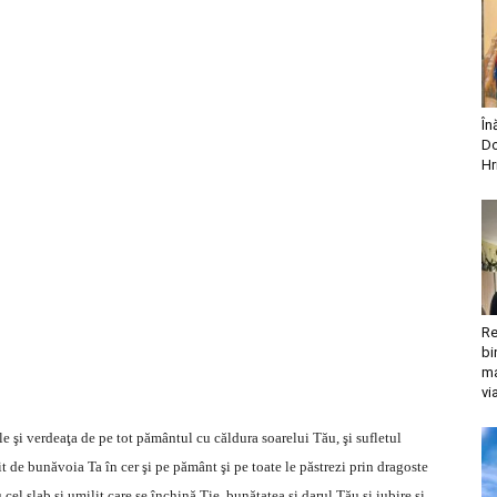
În
Do
Hr
Re
bi
ma
vi
 şi verdeaţa de pe tot pământul cu căldura soarelui Tău, şi sufletul
it de bunăvoia Ta în cer şi pe pământ şi pe toate le păstrezi prin dragoste
cel slab şi umilit care se închină Ţie, bunătatea şi darul Tău şi iubire şi