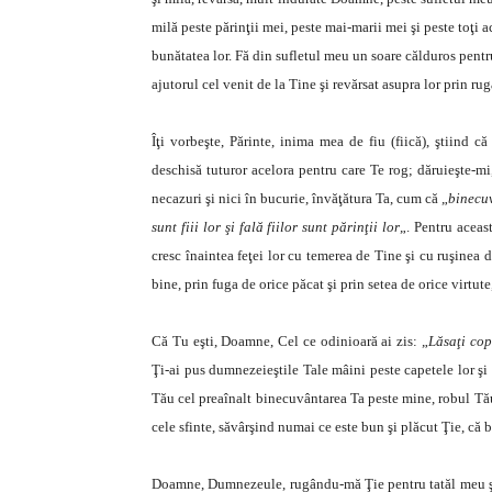
milă peste părinţii mei, peste mai-marii mei şi peste toţi a
bunătatea lor. Fă din sufletul meu un soare călduros pentru 
ajutorul cel venit de la Tine şi revărsat asupra lor prin ru
Îţi vorbeşte, Părinte, inima mea de fiu (fiică), ştiind 
deschisă tuturor acelora pentru care Te rog; dăruieşte-mi
necazuri şi nici în bucurie, învăţătura Ta, cum că „
binecuv
sunt fiii lor şi fală fiilor sunt părinţii lor
„. Pentru aceas
cresc înaintea feţei lor cu temerea de Tine şi cu ruşinea d
bine, prin fuga de orice păcat şi prin setea de orice virtute
Că Tu eşti, Doamne, Cel ce odinioară ai zis: „
Lăsaţi cop
Ţi-ai pus dumnezeieştile Tale mâini peste capetele lor şi 
Tău cel preaînalt binecuvântarea Ta peste mine, robul Tău,
cele sfinte, săvârşind numai ce este bun şi plăcut Ţie, că 
Doamne, Dumnezeule, rugându-mă Ţie pentru tatăl meu şi 