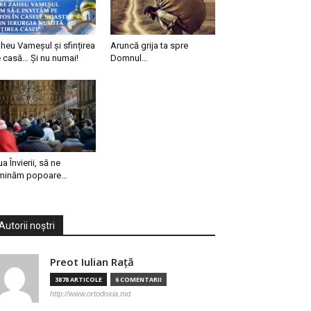
heu Vameșul și sfințirea
Aruncă grija ta spre
 casă… Și nu numai!
Domnul…
ua Învierii, să ne
minăm popoare…
Autorii noștri
Preot Iulian Raţă
3878 ARTICOLE
6 COMENTARII
http://www.ortodoxia.md