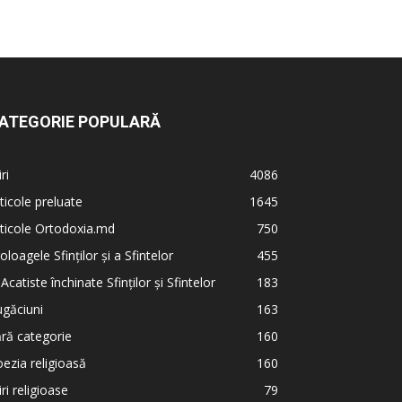
ATEGORIE POPULARĂ
iri
4086
ticole preluate
1645
ticole Ortodoxia.md
750
oloagele Sfinților și a Sfintelor
455
 Acatiste închinate Sfinților și Sfintelor
183
găciuni
163
ră categorie
160
ezia religioasă
160
iri religioase
79