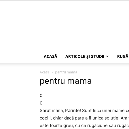
ACASĂ
ARTICOLE ŞI STUDII
RUGĂ
Acasă
pentru mama
pentru mama
0
0
Sărut mâna, Părinte! Sunt fiica unei mame ce
copiii, chiar dacă pare a fi unica soluţie! Am f
este foarte greu, cu ce rugăciune sau rugăc