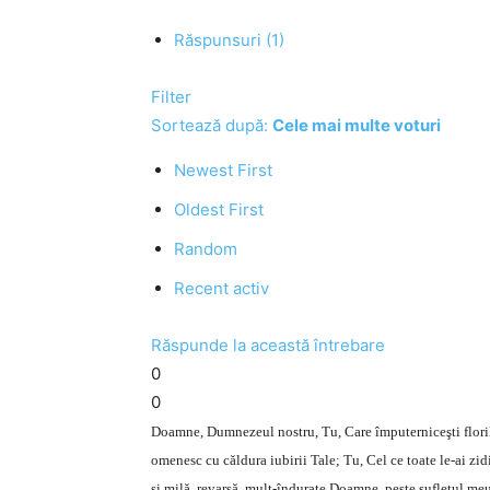
Răspunsuri (1)
Filter
Sortează după:
Cele mai multe voturi
Newest First
Oldest First
Random
Recent activ
Răspunde la această întrebare
0
0
Doamne, Dumnezeul nostru, Tu, Care împuterniceşti florile
omenesc cu căldura iubirii Tale; Tu, Cel ce toate le-ai zid
şi milă, revarsă, mult-îndurate Doamne, peste sufletul meu 