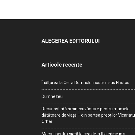
ALEGEREA EDITORULUI
Articole recente
Înălțarea la Cer a Domnului nostru Iisus Hristos
Dumnezeu…
Recunoștință și binecuvântare pentru mamele
dătătoare de viață – din partea preoților Vicariatu
Orhei
Marșul pentru viață la cea de-a II-a ediție în s.