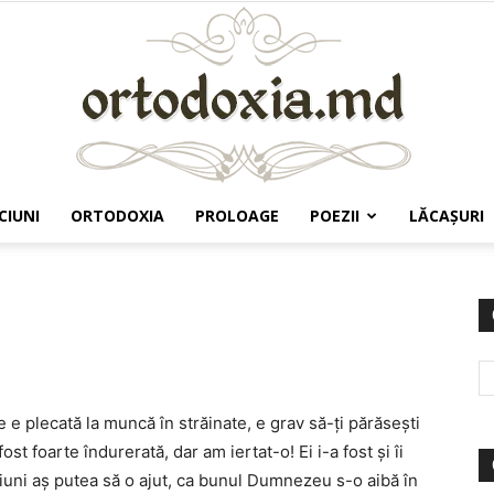
CIUNI
ORTODOXIA
PROLOAGE
POEZII
LĂCAŞURI
Ortodoxia.md
 e plecată la muncă în străinate, e grav să-ţi părăseşti
ost foarte îndurerată, dar am iertat-o! Ei i-a fost şi îi
iuni aş putea să o ajut, ca bunul Dumnezeu s-o aibă în