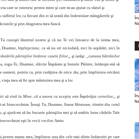
ceia care se ostenesc pentru mine şi care m-au ajutat cu sfatul şi
sufletul lor, ca fiecare din ei să simtă din îndestulare mângâierile şi
În
Na
găciunile şi prin dragostea mea fiască.
că Tu cunoşti lăuntrul nostru şi că nu Te vei întoarce de la inima mea,
, Doamne, înţelepciune, ca să nu uit niciodată, nici în supărări, nici în
ântările părinţilor întăresc casele fiilor
„, şi iarăşi: „
cununa bătrânilor
ta, rogu-Te, Doamne, slăvite Împărate şi bunule Părinte, întăreşte-mă să
e oameni, pentru ca, prin curăţirea de orice rău, prin împlinirea oricărui
, viaţa mea să fie spre mântuirea mea şi a lor.
În
iii să vină la Mine, că a unora ca aceştia este Împărăţia cerurilor
„, şi
Na
i-ai binecuvântat. Însuţi Tu, Doamne, Iisuse Hristoase, trimite din cerul
 şi ajută-mi să fac bucurie părinţilor mei şi să umblu întru cărările Tale
binecuvântat eşti în vecii vecilor. Amin.
pentru mama mea, împlinesc una din cele mai sfinte îndatoriri pe care