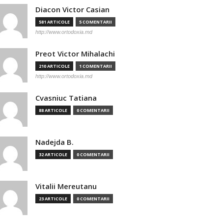
Diacon Victor Casian
581 ARTICOLE
5 COMENTARII
http://www.ortodoxia.md
Preot Victor Mihalachi
210 ARTICOLE
1 COMENTARII
http://www.ortodoxia.md
Cvasniuc Tatiana
88 ARTICOLE
0 COMENTARII
Nadejda B.
32 ARTICOLE
0 COMENTARII
Vitalii Mereutanu
23 ARTICOLE
0 COMENTARII