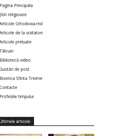
Pagina Principala
Știri religioase
Articole Ortodoxia.md
Articole de la vizitatori
Articole preluate
Tâlcuiri
Bibliotecă video
Gustări de post
Biserica Sfinta Treime
Contacte
Profețiile timpului
Ultimele articole