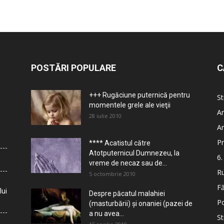
POSTĂRI POPULARE
C
+++ Rugăciune puternică pentru
St
momentele grele ale vieţii
Ar
28 iulie 2010
Ar
Pr
**** Acatistul către
Atotputernicul Dumnezeu, la
6.
vreme de necaz sau de...
Ru
5 octombrie 2010
Fă
lui
Despre păcatul malahiei
Po
(masturbării) şi onaniei (pazei de
a nu avea...
St