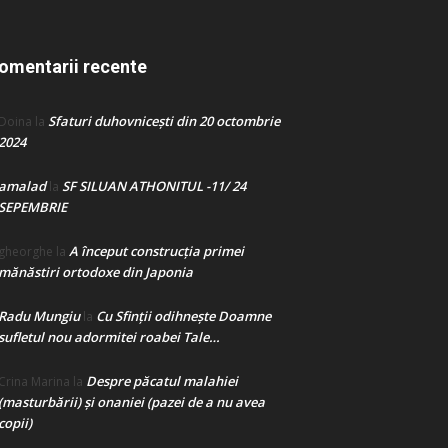
omentarii recente
Sfaturi duhovnicești din 20 octombrie
Doina
la
2024
amalad
SF SILUAN ATHONITUL -11/ 24
la
SEPEMBRIE
A început construcţia primei
gheorghe
la
mănăstiri ortodoxe din Japonia
Radu Mungiu
Cu Sfinții odihnește Doamne
la
sufletul nou adormitei roabei Tale…
Despre păcatul malahiei
Crina Marina
la
(masturbării) şi onaniei (pazei de a nu avea
copii)