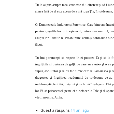
Tu le-ai pus asupra mea, care este să-i cinstesc şi să-i iu
a mea faţă de ei este aceea de a mă ruga Ţie, întotdeauna, p
O, Dumnezeule Îndurate şi Puternice, Care binecuvântezi p
pentru greşelile lor: primeşte mulţumirea mea umilită, pent
asupra lor. Trimite-le, Preabunule, acum şi totdeauna binecu
făcut.
Tu îmi porunceşti să respect în ei puterea Ta şi să le fi
îngrijirile şi purtarea de grijă pe care au avut-o şi o au 
supus, ascultător şi să nu fac nimic care să-i amărască şi s
dragostea şi îngrijirea neadormită de totdeauna ce au p
îndelungată, fericită, liniştită şi cu bună înţelegere. Fă-i 
lor. Fă să prisosească peste ei binefacerile Tale şi să spor
vieţii noastre. Amin.
Guest
a răspuns
14 ani ago