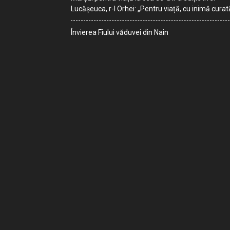
Lucășeuca, r-l Orhei: „Pentru viață, cu inimă curat
Învierea Fiului văduvei din Nain