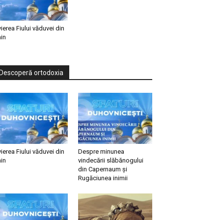
vierea Fiului văduvei din
in
Descoperă ortodoxia
vierea Fiului văduvei din
Despre minunea
in
vindecării slăbănogului
din Capernaum și
Rugăciunea inimii