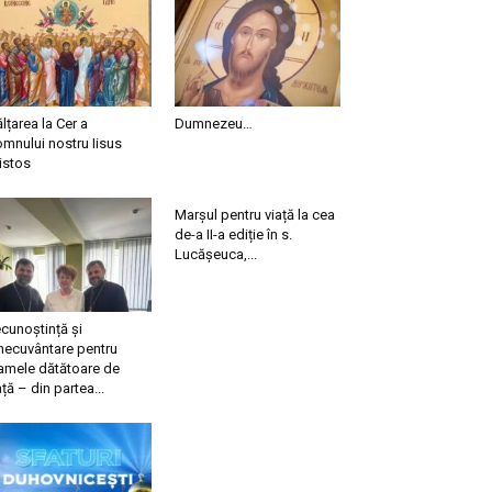
ălțarea la Cer a
Dumnezeu…
mnului nostru Iisus
istos
Marșul pentru viață la cea
de-a II-a ediție în s.
Lucășeuca,...
cunoștință și
necuvântare pentru
mele dătătoare de
ață – din partea...