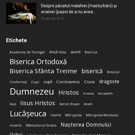
Despre păcatul malahiei (masturbării) şi
onaniei (pazei de a nu avea...
15 aprilie 2010
Etichete
Anul nou
avort
Academia de Teologie
Biserica
Biserica Ortodoxă
Biserica Sfânta Treime
biserică
Botezul
dragoste
copil
Coronavirus
Cruce
Conferință
Copii
Dumnezeu
Hristos
Icoana
Ierusalim
Iisus Hristos
Iisus
Ilarion Boian
Israel
Lucășeuca
mamă
Mitropolia
Mitropolia Moldovei;
Nașterea Domnului
moarte
Mântuitorul Hristos
Orhei