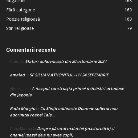
Rugăciuni
163
Fără categorie
160
Poezia religioasă
160
Stiri religioase
79
Comentarii recente
Sfaturi duhovnicești din 20 octombrie 2024
Doina
la
amalad
SF SILUAN ATHONITUL -11/ 24 SEPEMBRIE
la
A început construcţia primei mănăstiri ortodoxe
gheorghe
la
din Japonia
Radu Mungiu
Cu Sfinții odihnește Doamne sufletul nou
la
adormitei roabei Tale…
Despre păcatul malahiei (masturbării) şi
Crina Marina
la
onaniei (pazei de a nu avea copii)