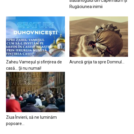
slăbănogului din Capernaum și
Rugăciunea inimii
Zaheu Vameșul și sfințirea de
Aruncă grija ta spre Domnul…
casă… Și nu numai!
Ziua Învierii, să ne luminăm
popoare…