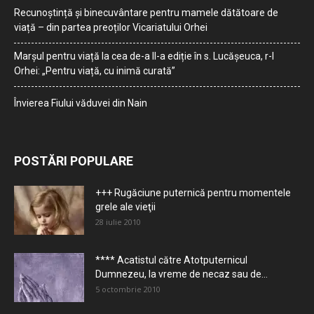
Recunoștință și binecuvântare pentru mamele dătătoare de
viață – din partea preoților Vicariatului Orhei
Marșul pentru viață la cea de-a II-a ediție în s. Lucășeuca, r-l
Orhei: „Pentru viață, cu inimă curată”
Învierea Fiului văduvei din Nain
POSTĂRI POPULARE
+++ Rugăciune puternică pentru momentele
grele ale vieţii
28 iulie 2010
**** Acatistul către Atotputernicul
Dumnezeu, la vreme de necaz sau de...
5 octombrie 2010