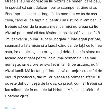
stradă şi eu nu doresc să fiu văzută de nimeni că le dau,
în special că sunt dulciuri foarte scumpe, străine şi aş
lăsa impresia că sunt bogată din moment ce aş da aşa
ceva, când eu de fapt nici pentru un usturoi n-am bani, ci
trebuie să cer de la mama mea, dar nici nu vreau să fiu
văzută pe stradă că dau lăsând impresia că ” vai, ce fată
„milostivă” şi „bună” sunt şi „bogată”!” Înţelegeţi părinte,
seamană a faţarnicie şi a laudă când dai de faţă cu lumea
asta, iar eu nici aşa nu m-aş simţi deloc bine în sinea mea
făcând acest gest pentru că numai pomană nu se mai
numeşte, iar eu prefer s-o fac în taină, pe ascuns, nu în
văzul lumii. Mă iertaţi, părinte că vă deranjez cu astfel de
lucruri prostioare, dar mi-ar plăcea să primesc sfaturi şi
poveţe duhovniceşti de la dvs. ca preot, cum ar trebui să
fac milostenie în numele lui Hristos. Mă iertaţi, părinte!
Doamne ajută!
Share