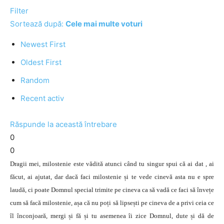
Filter
Sortează după:
Cele mai multe voturi
Newest First
Oldest First
Random
Recent activ
Răspunde la această întrebare
0
0
Dragii mei, milostenie este vădită atunci când tu singur spui că ai dat , ai
făcut, ai ajutat, dar dacă faci milostenie și te vede cinevă asta nu e spre
laudă, ci poate Domnul special trimite pe cineva ca să vadă ce faci să învețe
cum să facă milostenie, așa că nu poți să lipsești pe cineva de a privi ceia ce
îl înconjoară, mergi și fă și tu asemenea îi zice Domnul, dute și dă de