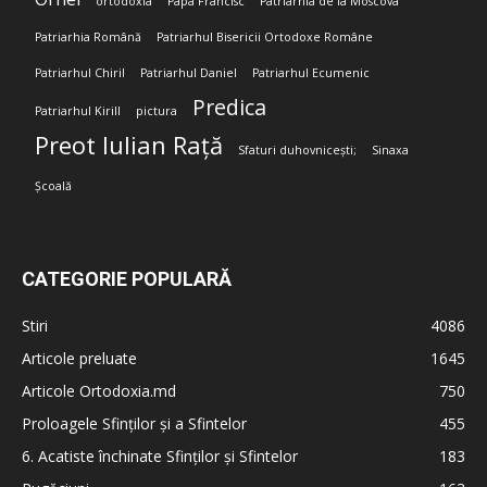
ortodoxia
Papa Francisc
Patriarhia de la Moscova
Patriarhia Română
Patriarhul Bisericii Ortodoxe Române
Patriarhul Chiril
Patriarhul Daniel
Patriarhul Ecumenic
Predica
Patriarhul Kirill
pictura
Preot Iulian Rață
Sfaturi duhovnicești;
Sinaxa
Școală
CATEGORIE POPULARĂ
Stiri
4086
Articole preluate
1645
Articole Ortodoxia.md
750
Proloagele Sfinților și a Sfintelor
455
6. Acatiste închinate Sfinților și Sfintelor
183