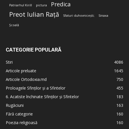
Predica
Patriarhul Kirill
pictura
Preot Iulian Rață
Sfaturi duhovnicești;
Sinaxa
Școală
CATEGORIE POPULARĂ
Stiri
4086
Articole preluate
1645
Articole Ortodoxia.md
750
Proloagele Sfinților și a Sfintelor
455
6. Acatiste închinate Sfinților și Sfintelor
183
Rugăciuni
163
Fără categorie
160
Poezia religioasă
160