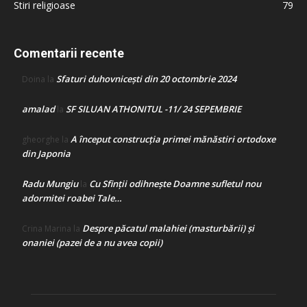
Stiri religioase
79
Comentarii recente
Sfaturi duhovnicești din 20 octombrie 2024
Doina
la
amalad
SF SILUAN ATHONITUL -11/ 24 SEPEMBRIE
la
A început construcţia primei mănăstiri ortodoxe
gheorghe
la
din Japonia
Radu Mungiu
Cu Sfinții odihnește Doamne sufletul nou
la
adormitei roabei Tale…
Despre păcatul malahiei (masturbării) şi
Crina Marina
la
onaniei (pazei de a nu avea copii)