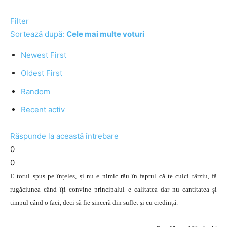
Filter
Sortează după:
Cele mai multe voturi
Newest First
Oldest First
Random
Recent activ
Răspunde la această întrebare
0
0
E totul spus pe înțeles, și nu e nimic rău în faptul că te culci târziu, fă
rugăciunea când îți convine principalul e calitatea dar nu cantitatea și
timpul când o faci, deci să fie sinceră din suflet și cu credință.