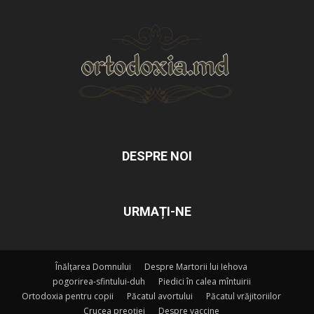
DESPRE NOI
URMAȚI-NE
Înălțarea Domnului
Despre Martorii lui Iehova
pogorirea-sfintului-duh
Piedici în calea mîntuirii
Ortodoxia pentru copii
Păcatul avortului
Păcatul vrăjitoriilor
Crucea preoției
Despre vaccine