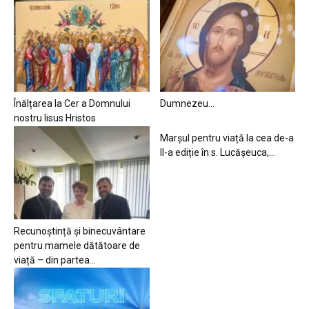
Înălțarea la Cer a Domnului
Dumnezeu…
nostru Iisus Hristos
Marșul pentru viață la cea de-a
II-a ediție în s. Lucășeuca,...
Recunoștință și binecuvântare
pentru mamele dătătoare de
viață – din partea...