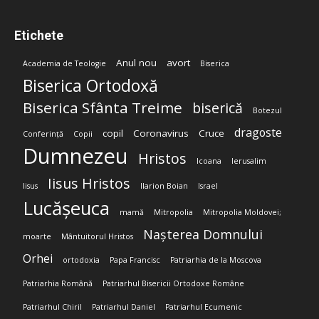
Etichete
Anul nou
avort
Academia de Teologie
Biserica
Biserica Ortodoxă
Biserica Sfânta Treime
biserică
Botezul
dragoste
copil
Coronavirus
Cruce
Conferință
Copii
Dumnezeu
Hristos
Icoana
Ierusalim
Iisus Hristos
Iisus
Ilarion Boian
Israel
Lucășeuca
mamă
Mitropolia
Mitropolia Moldovei;
Nașterea Domnului
moarte
Mântuitorul Hristos
Orhei
ortodoxia
Papa Francisc
Patriarhia de la Moscova
Patriarhia Română
Patriarhul Bisericii Ortodoxe Române
Patriarhul Chiril
Patriarhul Daniel
Patriarhul Ecumenic