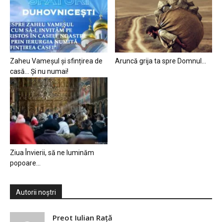
Zaheu Vameșul și sfințirea de
Aruncă grija ta spre Domnul…
casă… Și nu numai!
Ziua Învierii, să ne luminăm
popoare…
Autorii noștri
Preot Iulian Raţă