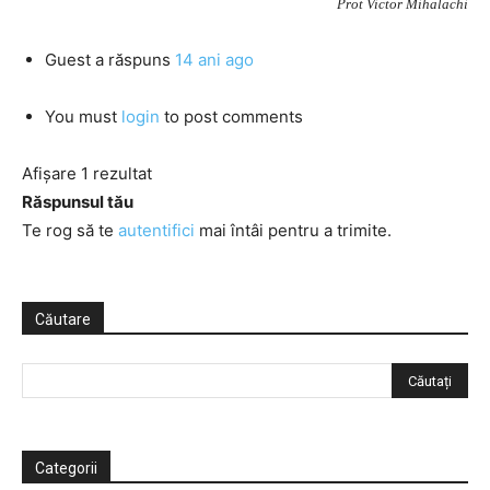
Prot Victor Mihalachi
Guest
a răspuns
14 ani ago
You must
login
to post comments
Afișare 1 rezultat
Răspunsul tău
Te rog să te
autentifici
mai întâi pentru a trimite.
Căutare
Categorii