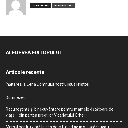
23 ARTICOLE
0 COMENTARII
ALEGEREA EDITORULUI
Articole recente
Înălțarea la Cer a Domnului nostru Iisus Hristos
Dumnezeu…
Recunoștință și binecuvântare pentru mamele dătătoare de
viață – din partea preoților Vicariatului Orhei
Marșul pentru viață la cea de-a II-a ediție în s. Lucășeuca, r-l