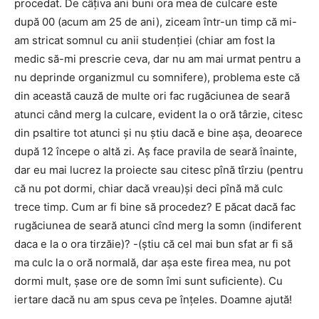
procedat. De câțiva ani buni ora mea de culcare este
după 00 (acum am 25 de ani), ziceam într-un timp că mi-
am stricat somnul cu anii studenției (chiar am fost la
medic să-mi prescrie ceva, dar nu am mai urmat pentru a
nu deprinde organizmul cu somnifere), problema este că
din această cauză de multe ori fac rugăciunea de seară
atunci când merg la culcare, evident la o oră târzie, citesc
din psaltire tot atunci și nu știu dacă e bine așa, deoarece
după 12 începe o altă zi. Aș face pravila de seară înainte,
dar eu mai lucrez la proiecte sau citesc pînă tîrziu (pentru
că nu pot dormi, chiar dacă vreau)și deci pînă mă culc
trece timp. Cum ar fi bine să procedez? E păcat dacă fac
rugăciunea de seară atunci cînd merg la somn (indiferent
daca e la o ora tirzăie)? -(știu că cel mai bun sfat ar fi să
ma culc la o oră normală, dar așa este firea mea, nu pot
dormi mult, șase ore de somn îmi sunt suficiente). Cu
iertare dacă nu am spus ceva pe înțeles. Doamne ajută!