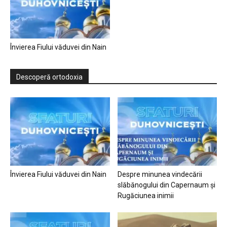
Învierea Fiului văduvei din Nain
Descoperă ortodoxia
Învierea Fiului văduvei din Nain
Despre minunea vindecării
slăbănogului din Capernaum și
Rugăciunea inimii