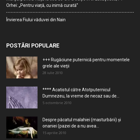
Orhei: „Pentru viață, cu inimă curată”
Învierea Fiului văduvei din Nain
POSTĂRI POPULARE
+++ Rugăciune puternică pentru momentele
grele ale vieţii
28 iulie 2010
**** Acatistul către Atotputernicul
Dumnezeu, la vreme de necaz sau de...
5 octombrie 2010
Despre păcatul malahiei (masturbării) şi
onaniei (pazei de a nu avea...
15 aprilie 2010