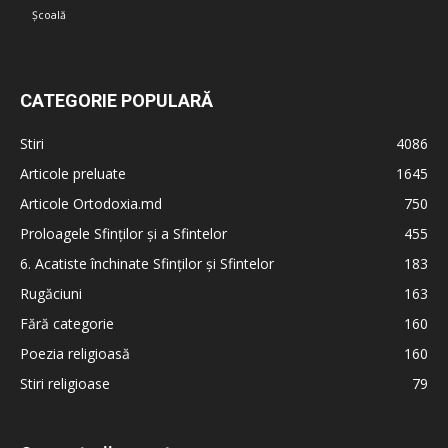
Școală
CATEGORIE POPULARĂ
Stiri
4086
Articole preluate
1645
Articole Ortodoxia.md
750
Proloagele Sfinților și a Sfintelor
455
6. Acatiste închinate Sfinților și Sfintelor
183
Rugăciuni
163
Fără categorie
160
Poezia religioasă
160
Stiri religioase
79