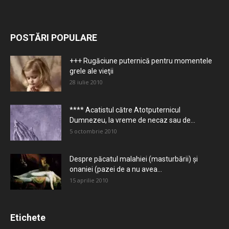
POSTĂRI POPULARE
+++ Rugăciune puternică pentru momentele
grele ale vieţii
28 iulie 2010
**** Acatistul către Atotputernicul
Dumnezeu, la vreme de necaz sau de...
5 octombrie 2010
Despre păcatul malahiei (masturbării) şi
onaniei (pazei de a nu avea...
15 aprilie 2010
Etichete