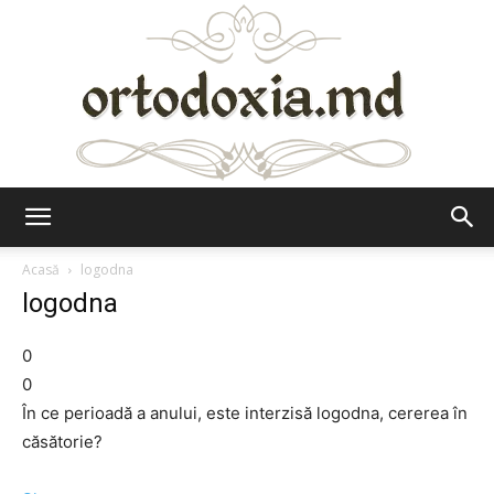
Ortodoxia.md
Acasă
logodna
logodna
0
0
În ce perioadă a anului, este interzisă logodna, cererea în
căsătorie?