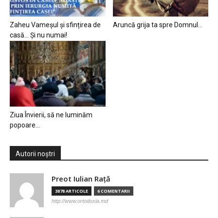
Zaheu Vameșul și sfințirea de
Aruncă grija ta spre Domnul…
casă… Și nu numai!
Ziua Învierii, să ne luminăm
popoare…
Autorii noștri
Preot Iulian Raţă
3878 ARTICOLE
6 COMENTARII
http://www.ortodoxia.md