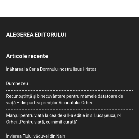
ALEGEREA EDITORULUI
Articole recente
Înălțarea la Cer a Domnului nostru Iisus Hristos
Dumnezeu…
Recunoștință și binecuvântare pentru mamele dătătoare de
viață – din partea preoților Vicariatului Orhei
Marșul pentru viață la cea de-a II-a ediție în s. Lucășeuca, r-l
Orhei: „Pentru viață, cu inimă curată”
Învierea Fiului văduvei din Nain