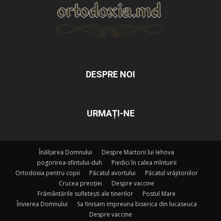
DESPRE NOI
URMAȚI-NE
Înălțarea Domnului
Despre Martorii lui Iehova
pogorirea-sfintului-duh
Piedici în calea mîntuirii
Ortodoxia pentru copii
Păcatul avortului
Păcatul vrăjitoriilor
Crucea preoției
Despre vaccine
Frământările sufletești ale tinerilor
Postul Mare
Învierea Domnului
Sa finisam impreuna biserica din lucaseuca
Despre vaccine