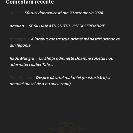
Comentarii recente
Sfaturi duhovnicești din 20 octombrie 2024
Doina
la
amalad
SF SILUAN ATHONITUL -11/ 24 SEPEMBRIE
la
A început construcţia primei mănăstiri ortodoxe
gheorghe
la
din Japonia
Radu Mungiu
Cu Sfinții odihnește Doamne sufletul nou
la
adormitei roabei Tale…
Despre păcatul malahiei (masturbării) şi
Crina Marina
la
onaniei (pazei de a nu avea copii)