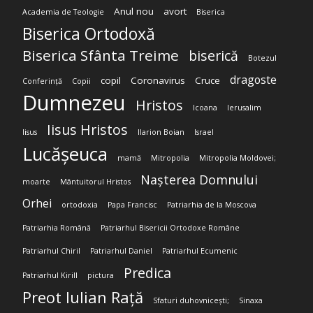
Anul nou
avort
Academia de Teologie
Biserica
Biserica Ortodoxă
Biserica Sfânta Treime
biserică
Botezul
dragoste
copil
Coronavirus
Cruce
Conferință
Copii
Dumnezeu
Hristos
Icoana
Ierusalim
Iisus Hristos
Iisus
Ilarion Boian
Israel
Lucășeuca
mamă
Mitropolia
Mitropolia Moldovei;
Nașterea Domnului
moarte
Mântuitorul Hristos
Orhei
ortodoxia
Papa Francisc
Patriarhia de la Moscova
Patriarhia Română
Patriarhul Bisericii Ortodoxe Române
Patriarhul Chiril
Patriarhul Daniel
Patriarhul Ecumenic
Predica
Patriarhul Kirill
pictura
Preot Iulian Rață
Sfaturi duhovnicești;
Sinaxa