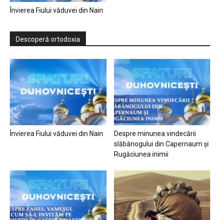
Învierea Fiului văduvei din Nain
Descoperă ortodoxia
Învierea Fiului văduvei din Nain
Despre minunea vindecării
slăbănogului din Capernaum și
Rugăciunea inimii