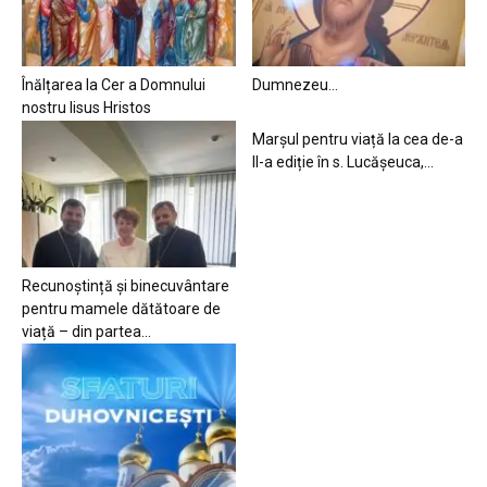
Înălțarea la Cer a Domnului
Dumnezeu…
nostru Iisus Hristos
Marșul pentru viață la cea de-a
II-a ediție în s. Lucășeuca,...
Recunoștință și binecuvântare
pentru mamele dătătoare de
viață – din partea...