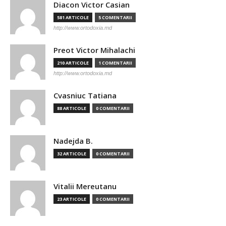
Diacon Victor Casian
581 ARTICOLE
5 COMENTARII
http://www.ortodoxia.md
Preot Victor Mihalachi
210 ARTICOLE
1 COMENTARII
http://www.ortodoxia.md
Cvasniuc Tatiana
88 ARTICOLE
0 COMENTARII
Nadejda B.
32 ARTICOLE
0 COMENTARII
Vitalii Mereutanu
23 ARTICOLE
0 COMENTARII