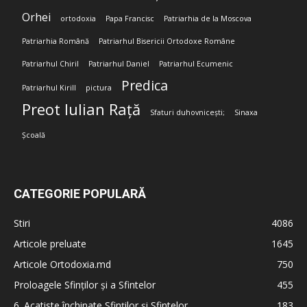
Orhei
ortodoxia
Papa Francisc
Patriarhia de la Moscova
Patriarhia Română
Patriarhul Bisericii Ortodoxe Române
Patriarhul Chiril
Patriarhul Daniel
Patriarhul Ecumenic
Predica
Patriarhul Kirill
pictura
Preot Iulian Rață
Sfaturi duhovnicești;
Sinaxa
Școală
CATEGORIE POPULARĂ
Stiri
4086
Articole preluate
1645
Articole Ortodoxia.md
750
Proloagele Sfinților și a Sfintelor
455
6. Acatiste închinate Sfinților și Sfintelor
183