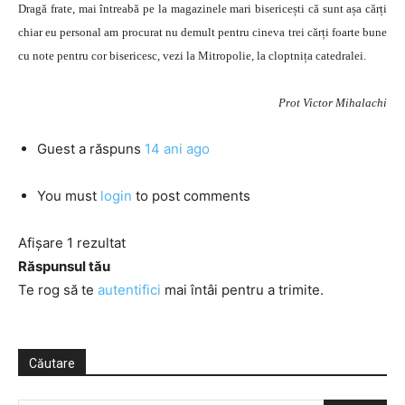
Dragă frate, mai întreabă pe la magazinele mari bisericești că sunt așa cărți
chiar eu personal am procurat nu demult pentru cineva trei cărți foarte bune
cu note pentru cor bisericesc, vezi la Mitropolie, la cloptnița catedralei.
Prot Victor Mihalachi
Guest
a răspuns
14 ani ago
You must
login
to post comments
Afișare 1 rezultat
Răspunsul tău
Te rog să te
autentifici
mai întâi pentru a trimite.
Căutare