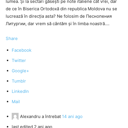
lumea. Şi la sectari găseşti pe note italiene cât vrei, dar
de ce în Biserica Ortodoxă din republica Moldova nu se
lucrează în direcţia asta? Ne folosim de Песнопения
Литургии, dar vrem să cântăm şi în limba noastră….
Share
Facebook
Twitter
Google+
Tumblr
LinkedIn
Mail
Alexandru
a întrebat
14 ani ago
last edited 2 ani ago