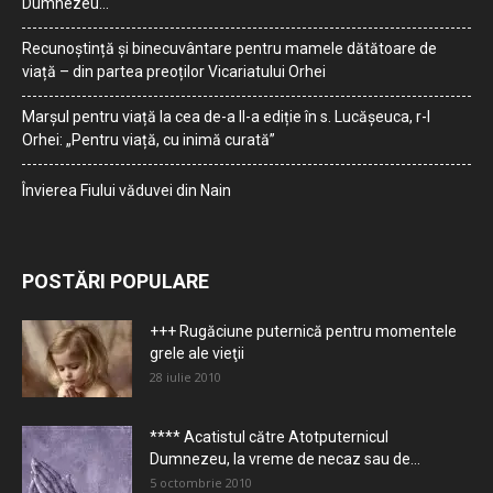
Dumnezeu…
Recunoștință și binecuvântare pentru mamele dătătoare de
viață – din partea preoților Vicariatului Orhei
Marșul pentru viață la cea de-a II-a ediție în s. Lucășeuca, r-l
Orhei: „Pentru viață, cu inimă curată”
Învierea Fiului văduvei din Nain
POSTĂRI POPULARE
+++ Rugăciune puternică pentru momentele
grele ale vieţii
28 iulie 2010
**** Acatistul către Atotputernicul
Dumnezeu, la vreme de necaz sau de...
5 octombrie 2010