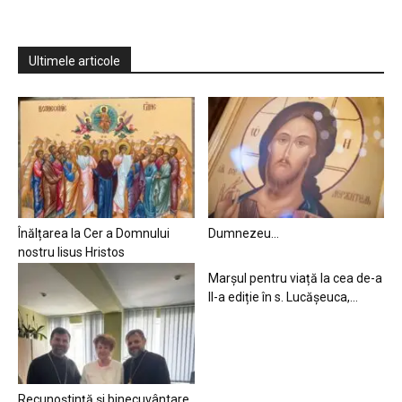
Ultimele articole
Înălțarea la Cer a Domnului
Dumnezeu…
nostru Iisus Hristos
Marșul pentru viață la cea de-a
II-a ediție în s. Lucășeuca,...
Recunoștință și binecuvântare