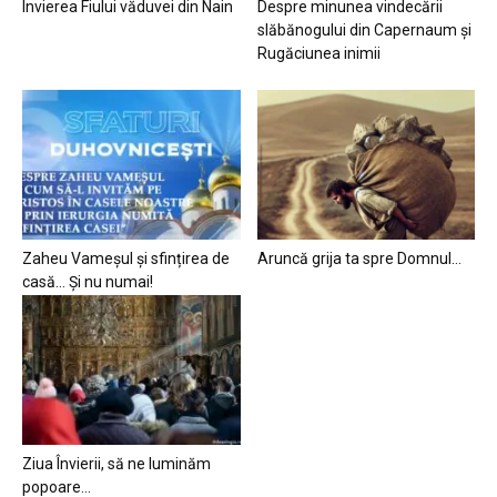
Învierea Fiului văduvei din Nain
Despre minunea vindecării
slăbănogului din Capernaum și
Rugăciunea inimii
Zaheu Vameșul și sfințirea de
Aruncă grija ta spre Domnul…
casă… Și nu numai!
Ziua Învierii, să ne luminăm
popoare…