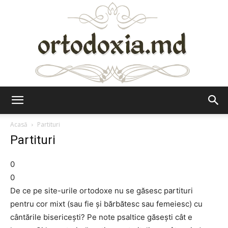
Ortodoxia.md
Acasă
Partituri
Partituri
0
0
De ce pe site-urile ortodoxe nu se găsesc partituri
pentru cor mixt (sau fie şi bărbătesc sau femeiesc) cu
cântările bisericeşti? Pe note psaltice găseşti cât e