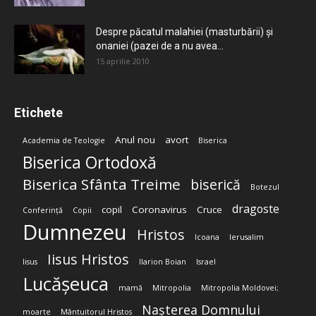
Despre păcatul malahiei (masturbării) şi
onaniei (pazei de a nu avea...
15 aprilie 2010
Etichete
Anul nou
avort
Academia de Teologie
Biserica
Biserica Ortodoxă
Biserica Sfânta Treime
biserică
Botezul
dragoste
copil
Coronavirus
Cruce
Conferință
Copii
Dumnezeu
Hristos
Icoana
Ierusalim
Iisus Hristos
Iisus
Ilarion Boian
Israel
Lucășeuca
mamă
Mitropolia
Mitropolia Moldovei;
Nașterea Domnului
moarte
Mântuitorul Hristos