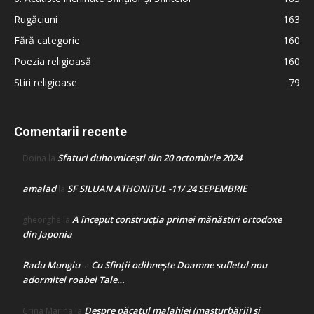
Rugăciuni
163
Fără categorie
160
Poezia religioasă
160
Stiri religioase
79
Comentarii recente
Sfaturi duhovnicești din 20 octombrie 2024
Doina
la
amalad
SF SILUAN ATHONITUL -11/ 24 SEPEMBRIE
la
A început construcţia primei mănăstiri ortodoxe
gheorghe
la
din Japonia
Radu Mungiu
Cu Sfinții odihnește Doamne sufletul nou
la
adormitei roabei Tale…
Despre păcatul malahiei (masturbării) şi
Crina Marina
la