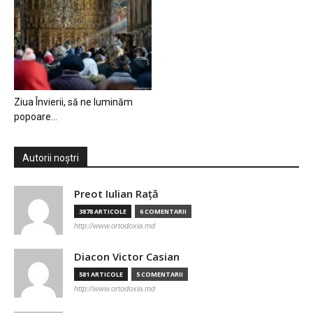
Ziua Învierii, să ne luminăm
popoare…
Autorii noștri
Preot Iulian Raţă
3878 ARTICOLE
6 COMENTARII
http://www.ortodoxia.md
Diacon Victor Casian
581 ARTICOLE
5 COMENTARII
http://www.ortodoxia.md