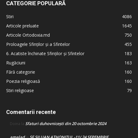
CATEGORIE POPULARĂ
Stiri
4086
Articole preluate
1645
Articole Ortodoxia.md
750
Proloagele Sfinților și a Sfintelor
455
6. Acatiste închinate Sfinților și Sfintelor
183
Rugăciuni
163
Fără categorie
160
Poezia religioasă
160
Stiri religioase
79
Comentarii recente
Sfaturi duhovnicești din 20 octombrie 2024
Doina
la
amalad
SF SILUAN ATHONITUL -11/ 24 SEPEMBRIE
la