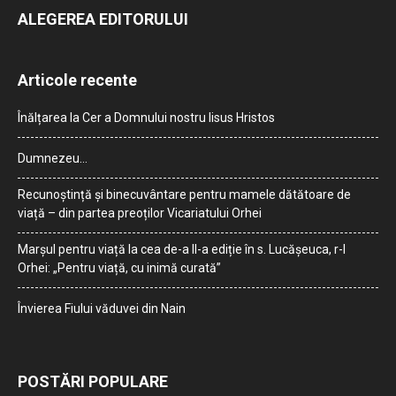
ALEGEREA EDITORULUI
Articole recente
Înălțarea la Cer a Domnului nostru Iisus Hristos
Dumnezeu…
Recunoștință și binecuvântare pentru mamele dătătoare de
viață – din partea preoților Vicariatului Orhei
Marșul pentru viață la cea de-a II-a ediție în s. Lucășeuca, r-l
Orhei: „Pentru viață, cu inimă curată”
Învierea Fiului văduvei din Nain
POSTĂRI POPULARE