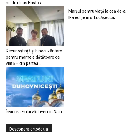
nostru Iisus Hristos
Marșul pentru viață la cea de-a
II-a ediție în s. Lucășeuca,...
Recunoștință și binecuvântare
pentru mamele dătătoare de
viață – din partea...
Învierea Fiului văduvei din Nain
Descoperă ortodoxia