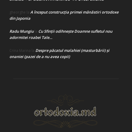
A început construcţia primei mănăstiri ortodoxe
gheorghe
la
din Japonia
Radu Mungiu
Cu Sfinții odihnește Doamne sufletul nou
la
adormitei roabei Tale…
Despre păcatul malahiei (masturbării) şi
Crina Marina
la
onaniei (pazei de a nu avea copii)