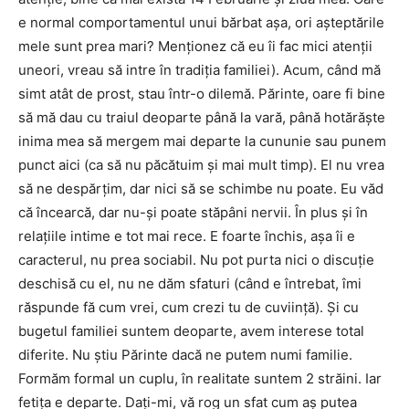
e normal comportamentul unui bărbat aşa, ori aşteptările
mele sunt prea mari? Menţionez că eu îi fac mici atenţii
uneori, vreau să intre în tradiţia familiei). Acum, când mă
simt atât de prost, stau într-o dilemă. Părinte, oare fi bine
să mă dau cu traiul deoparte până la vară, până hotărăşte
inima mea să mergem mai departe la cununie sau punem
punct aici (ca să nu păcătuim şi mai mult timp). El nu vrea
să ne despărţim, dar nici să se schimbe nu poate. Eu văd
că încearcă, dar nu-şi poate stăpâni nervii. În plus şi în
relaţiile intime e tot mai rece. E foarte închis, aşa îi e
caracterul, nu prea sociabil. Nu pot purta nici o discuţie
deschisă cu el, nu ne dăm sfaturi (când e întrebat, îmi
răspunde fă cum vrei, cum crezi tu de cuviinţă). Şi cu
bugetul familiei suntem deoparte, avem interese total
diferite. Nu ştiu Părinte dacă ne putem numi familie.
Formăm formal un cuplu, în realitate suntem 2 străini. Iar
fetiţa e departe. Daţi-mi, vă rog un sfat cum aş putea