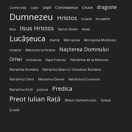
dragoste
copil
Coronavirus
Cruce
Conferință
Copii
Dumnezeu
Hristos
Icoana
Ierusalim
Iisus Hristos
Iisus
Ilarion Boian
Israel
Lucășeuca
mamă
Mitropolia
Mitropolia Moldovei;
Nașterea Domnului
moarte
Mântuitorul Hristos
Orhei
ortodoxia
Papa Francisc
Patriarhia de la Moscova
Patriarhia Română
Patriarhul Bisericii Ortodoxe Române
Patriarhul Chiril
Patriarhul Daniel
Patriarhul Ecumenic
Predica
Patriarhul Kirill
pictura
Preot Iulian Rață
Sfaturi duhovnicești;
Sinaxa
Școală