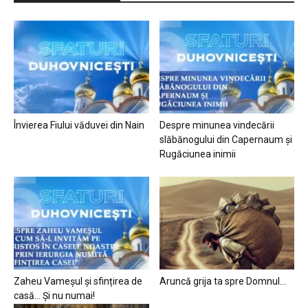
Învierea Fiului văduvei din Nain
Despre minunea vindecării
slăbănogului din Capernaum și
Rugăciunea inimii
Zaheu Vameșul și sfințirea de
Aruncă grija ta spre Domnul…
casă… Și nu numai!