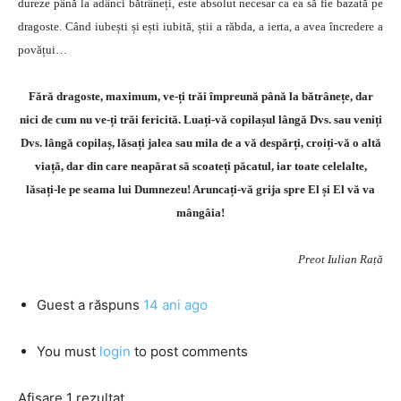
dureze până la adânci bătrâneți, este absolut necesar ca ea să fie bazată pe
dragoste. Când iubești și ești iubită, știi a răbda, a ierta, a avea încredere a
povățui…
Fără dragoste, maximum, ve-ți trăi împreună până la bătrânețe, dar
nici de cum nu ve-ți trăi fericită. Luați-vă copilașul lângă Dvs. sau veniți
Dvs. lângă copilaș, lăsați jalea sau mila de a vă despărți, croiți-vă o altă
viață, dar din care neapărat să scoateți păcatul, iar toate celelalte,
lăsați-le pe seama lui Dumnezeu! Aruncați-vă grija spre El și El vă va
mângâia!
Preot Iulian Rață
Guest
a răspuns
14 ani ago
You must
login
to post comments
Afișare 1 rezultat