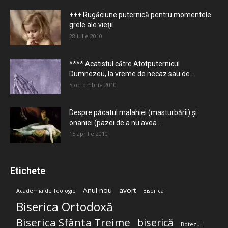
+++ Rugăciune puternică pentru momentele
grele ale vieţii
28 iulie 2010
**** Acatistul către Atotputernicul
Dumnezeu, la vreme de necaz sau de...
5 octombrie 2010
Despre păcatul malahiei (masturbării) şi
onaniei (pazei de a nu avea...
15 aprilie 2010
Etichete
Anul nou
avort
Academia de Teologie
Biserica
Biserica Ortodoxă
Biserica Sfânta Treime
biserică
Botezul