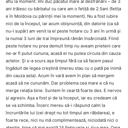
aflu la moment. Îmi duc păcatul mare al desfrânării – de 3
ani trăiesc cu bărbatul cu care am o fetiţă de 2.5ani (fetiţa
e în Moldova cu părinţii mei la moment). Nu a fost iubire
nici de la început, iar acum obişnuinţă, din datorie (ca să
nu-l supăr) am venit la el peste hotare cu 3 ani în urmă şi
la numai 3 luni de trai împreună rămân însărcinată. Fiind
peste hotare nu prea demult timp nu aveam prieteni care
ne-ar fi putut cununa, acasă el nu putea circula din cauza
actelor. Şi s-a scurs aşa timpul fără ca să facem pasul
îngăduit de legea creştină (mereu stau cu o pată pe inimă
din cauza asta). Acum în vară avem în plan să mergem
acasă să ne cununăm. Dar problema cea mare e că nu
merge relaţia bine. Suntem în ceartă foarte des. E nervos
şi agresiv. Aşa a fost şi de la început, iar eu credeam că
se va schimba. Încerc mereu să-i răspund calm la
încruntările lui (cei drept nu tot timpul am răbdarea), e
foarte rece, nici nu mă complimentează, niciodată nici o
atenţie, bine că mai există 14 Februarie şi ziua mea. Oare