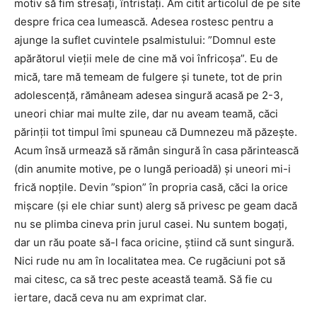
motiv să fim stresați, întristați. Am citit articolul de pe site
despre frica cea lumească. Adesea rostesc pentru a
ajunge la suflet cuvintele psalmistului: ”Domnul este
apărătorul vieții mele de cine mă voi înfricoșa”. Eu de
mică, tare mă temeam de fulgere și tunete, tot de prin
adolescență, rămâneam adesea singură acasă pe 2-3,
uneori chiar mai multe zile, dar nu aveam teamă, căci
părinții tot timpul îmi spuneau că Dumnezeu mă păzește.
Acum însă urmează să rămân singură în casa părintească
(din anumite motive, pe o lungă perioadă) și uneori mi-i
frică nopțile. Devin ”spion” în propria casă, căci la orice
mișcare (şi ele chiar sunt) alerg să privesc pe geam dacă
nu se plimba cineva prin jurul casei. Nu suntem bogaţi,
dar un rău poate să-l faca oricine, ştiind că sunt singură.
Nici rude nu am în localitatea mea. Ce rugăciuni pot să
mai citesc, ca să trec peste această teamă. Să fie cu
iertare, dacă ceva nu am exprimat clar.