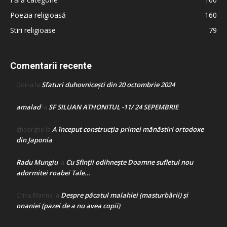
Poezia religioasă
160
Stiri religioase
79
Comentarii recente
Sfaturi duhovnicești din 20 octombrie 2024
Doina
la
amalad
SF SILUAN ATHONITUL -11/ 24 SEPEMBRIE
la
A început construcţia primei mănăstiri ortodoxe
gheorghe
la
din Japonia
Radu Mungiu
Cu Sfinții odihnește Doamne sufletul nou
la
adormitei roabei Tale…
Despre păcatul malahiei (masturbării) şi
Crina Marina
la
onaniei (pazei de a nu avea copii)