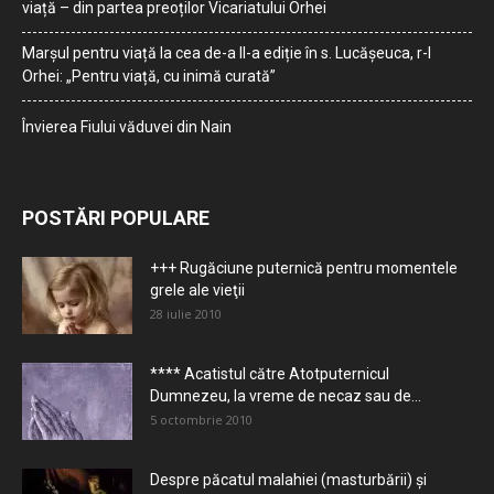
viață – din partea preoților Vicariatului Orhei
Marșul pentru viață la cea de-a II-a ediție în s. Lucășeuca, r-l
Orhei: „Pentru viață, cu inimă curată”
Învierea Fiului văduvei din Nain
POSTĂRI POPULARE
+++ Rugăciune puternică pentru momentele
grele ale vieţii
28 iulie 2010
**** Acatistul către Atotputernicul
Dumnezeu, la vreme de necaz sau de...
5 octombrie 2010
Despre păcatul malahiei (masturbării) şi