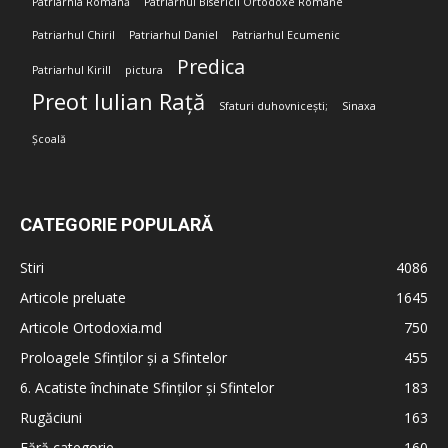
Patriarhia Română
Patriarhul Bisericii Ortodoxe Române
Patriarhul Chiril
Patriarhul Daniel
Patriarhul Ecumenic
Predica
Patriarhul Kirill
pictura
Preot Iulian Rață
Sfaturi duhovnicești;
Sinaxa
Școală
CATEGORIE POPULARĂ
Stiri
4086
Articole preluate
1645
Articole Ortodoxia.md
750
Proloagele Sfinților și a Sfintelor
455
6. Acatiste închinate Sfinților și Sfintelor
183
Rugăciuni
163
Fără categorie
160