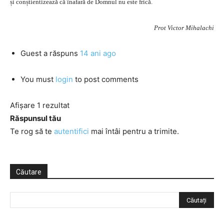
și conștientizează că înafară de Domnul nu este frică.
Prot Victor Mihalachi
Guest
a răspuns
14 ani ago
You must
login
to post comments
Afișare 1 rezultat
Răspunsul tău
Te rog să te
autentifici
mai întâi pentru a trimite.
Căutare