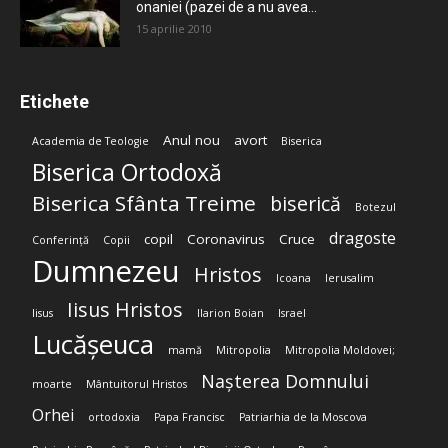
onaniei (pazei de a nu avea...
15 aprilie 2010
Etichete
Anul nou
avort
Academia de Teologie
Biserica
Biserica Ortodoxă
Biserica Sfânta Treime
biserică
Botezul
dragoste
copil
Coronavirus
Cruce
Conferință
Copii
Dumnezeu
Hristos
Icoana
Ierusalim
Iisus Hristos
Iisus
Ilarion Boian
Israel
Lucășeuca
mamă
Mitropolia
Mitropolia Moldovei;
Nașterea Domnului
moarte
Mântuitorul Hristos
Orhei
ortodoxia
Papa Francisc
Patriarhia de la Moscova