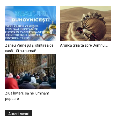
Zaheu Vameșul și sfințirea de
Aruncă grija ta spre Domnul…
casă… Și nu numai!
Ziua Învierii, să ne luminăm
popoare…
Autorii noștri