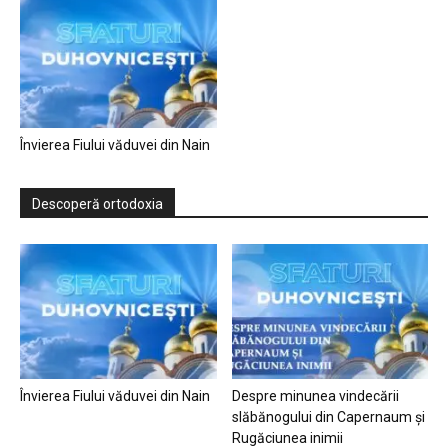
Învierea Fiului văduvei din Nain
Descoperă ortodoxia
Învierea Fiului văduvei din Nain
Despre minunea vindecării
slăbănogului din Capernaum și
Rugăciunea inimii