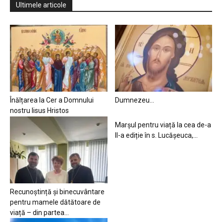
Ultimele articole
Înălțarea la Cer a Domnului
Dumnezeu…
nostru Iisus Hristos
Marșul pentru viață la cea de-a
II-a ediție în s. Lucășeuca,...
Recunoștință și binecuvântare
pentru mamele dătătoare de
viață – din partea...