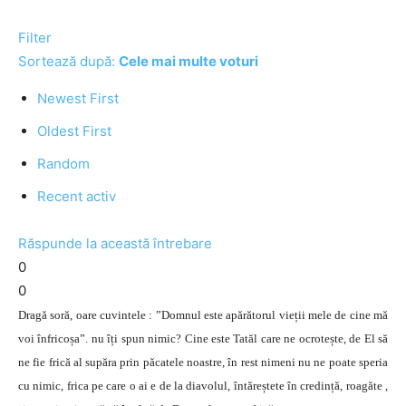
Filter
Sortează după:
Cele mai multe voturi
Newest First
Oldest First
Random
Recent activ
Răspunde la această întrebare
0
0
Dragă soră, oare cuvintele : ”Domnul este apărătorul vieții mele de cine mă
voi înfricoșa”. nu îți spun nimic? Cine este Tatăl care ne ocrotește, de El să
ne fie frică al supăra prin păcatele noastre, în rest nimeni nu ne poate speria
cu nimic, frica pe care o ai e de la diavolul, întăreștete în credință, roagăte ,