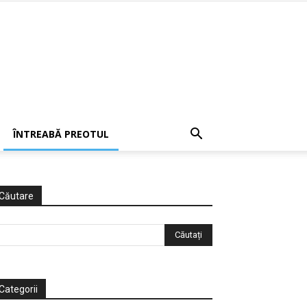
ÎNTREABĂ PREOTUL
Căutare
Categorii