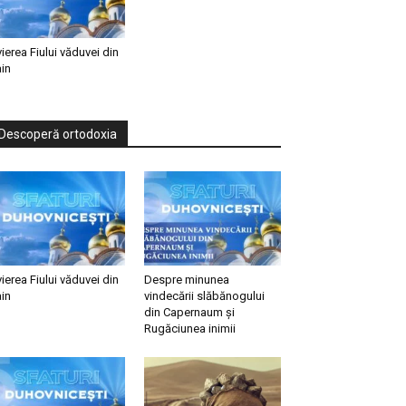
vierea Fiului văduvei din
in
Descoperă ortodoxia
vierea Fiului văduvei din
Despre minunea
in
vindecării slăbănogului
din Capernaum și
Rugăciunea inimii