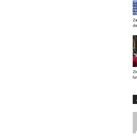
Za
de
Zi
lu