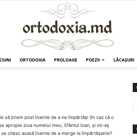
CIUNI
ORTODOXIA
PROLOAGE
POEZII
LĂCAŞURI
Ortodoxia.md
e să ţinem post înainte de a ne împărtăşi (în caz că o
 se apropie ziua numelui meu, Sfântul Ioan, şi mi-aş
i se citesc acasă înainte de a merge la împărtăşanie?