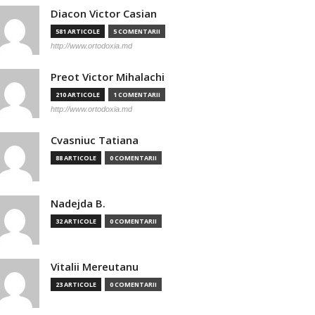
Diacon Victor Casian
581 ARTICOLE
5 COMENTARII
http://www.ortodoxia.md
Preot Victor Mihalachi
210 ARTICOLE
1 COMENTARII
http://www.ortodoxia.md
Cvasniuc Tatiana
88 ARTICOLE
0 COMENTARII
Nadejda B.
32 ARTICOLE
0 COMENTARII
Vitalii Mereutanu
23 ARTICOLE
0 COMENTARII