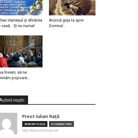
heu Vameșul și sfințirea
Aruncă grija ta spre
 casă… Și nu numai!
Domnul…
ua Învierii, să ne
minăm popoare…
Autorii noștri
Preot Iulian Raţă
3878 ARTICOLE
6 COMENTARII
http://www.ortodoxia.md