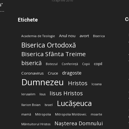
15 aprilie 2010
ă”
C
Etichete
Anul nou
avort
Academia de Teologie
Biserica
Biserica Ortodoxă
Biserica Sfânta Treime
biserică
copil
Botezul
Conferință
Copii
dragoste
Coronavirus
Cruce
Dumnezeu
Hristos
Icoana
Iisus Hristos
Ierusalim
Iisus
Lucășeuca
Ilarion Boian
Israel
mamă
Mitropolia
Mitropolia Moldovei;
moarte
Nașterea Domnului
Mântuitorul Hristos