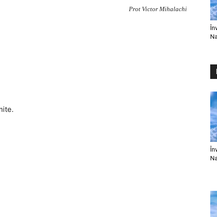
Prot Victor Mihalachi
În
Na
mite.
În
Na