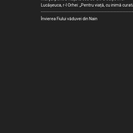
Lucășeuca, r-l Orhei: „Pentru viață, cu inimă curat
Învierea Fiului văduvei din Nain