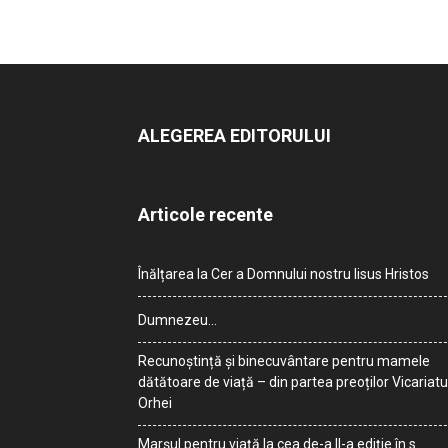
ALEGEREA EDITORULUI
Articole recente
Înălțarea la Cer a Domnului nostru Iisus Hristos
Dumnezeu…
Recunoștință și binecuvântare pentru mamele
dătătoare de viață – din partea preoților Vicariatu
Orhei
Marșul pentru viață la cea de-a II-a ediție în s.