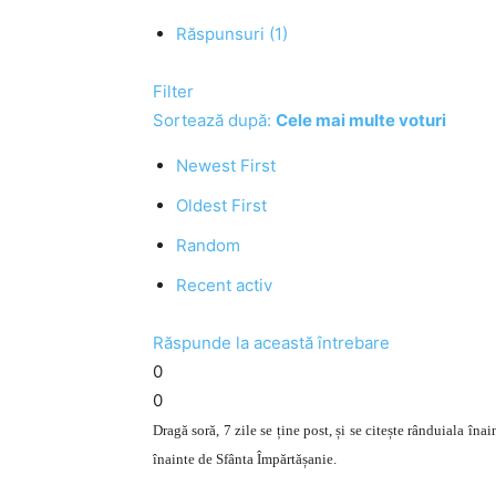
Răspunsuri (1)
Filter
Sortează după:
Cele mai multe voturi
Newest First
Oldest First
Random
Recent activ
Răspunde la această întrebare
0
0
Dragă soră, 7 zile se ține post, și se citește rânduiala îna
înainte de Sfânta Împărtășanie.