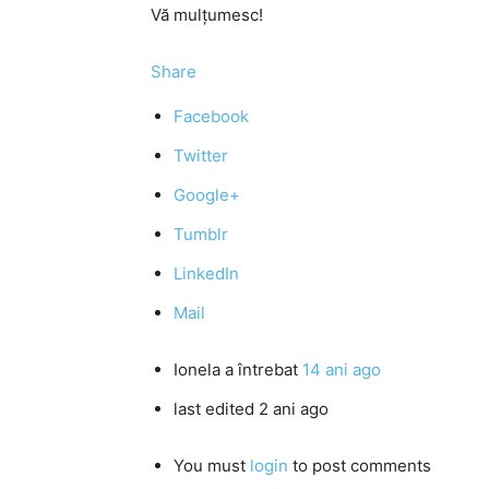
Vă mulţumesc!
Share
Facebook
Twitter
Google+
Tumblr
LinkedIn
Mail
Ionela
a întrebat
14 ani ago
last edited 2 ani ago
You must
login
to post comments