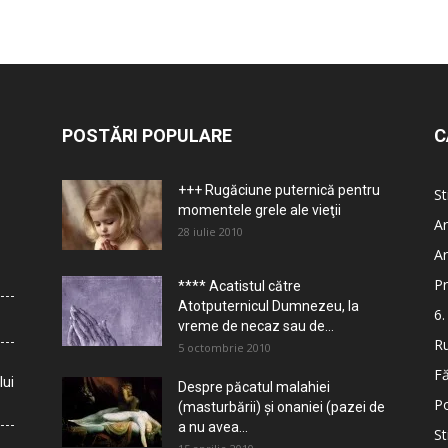
POSTĂRI POPULARE
C
+++ Rugăciune puternică pentru
St
momentele grele ale vieţii
Ar
28 iulie 2010
Ar
Pr
**** Acatistul către
Atotputernicul Dumnezeu, la
6.
vreme de necaz sau de...
Ru
5 octombrie 2010
Fă
lui
Despre păcatul malahiei
Po
(masturbării) şi onaniei (pazei de
a nu avea...
St