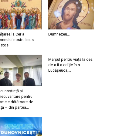
ălțarea la Cer a
Dumnezeu…
mnului nostru Iisus
istos
Marșul pentru viață la cea
de-a II-a ediție în s.
Lucășeuca,...
cunoștință și
necuvântare pentru
mele dătătoare de
ață – din partea...