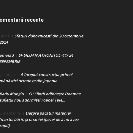
omentarii recente
Sfaturi duhovnicești din 20 octombrie
Doina
la
2024
amalad
SF SILUAN ATHONITUL -11/ 24
la
SEPEMBRIE
A început construcţia primei
gheorghe
la
mănăstiri ortodoxe din Japonia
Radu Mungiu
Cu Sfinții odihnește Doamne
la
sufletul nou adormitei roabei Tale…
Despre păcatul malahiei
Crina Marina
la
(masturbării) şi onaniei (pazei de a nu avea
copii)