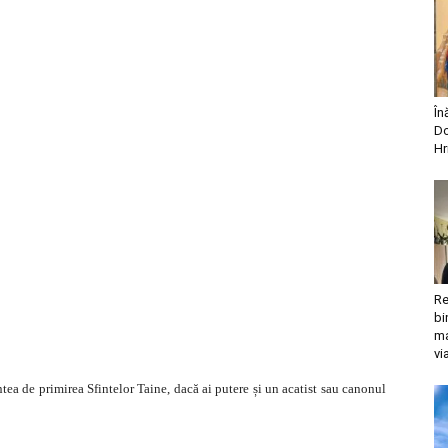
În
Do
Hr
Re
bi
ma
vi
intea de primirea Sfintelor Taine, dacă ai putere și un acatist sau canonul