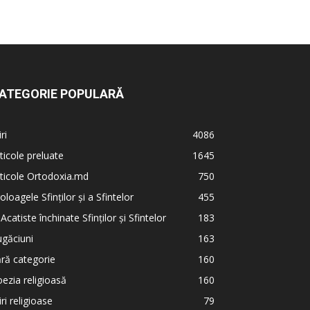
ATEGORIE POPULARĂ
iri
4086
ticole preluate
1645
ticole Ortodoxia.md
750
oloagele Sfinților și a Sfintelor
455
 Acatiste închinate Sfinților și Sfintelor
183
găciuni
163
ră categorie
160
ezia religioasă
160
iri religioase
79