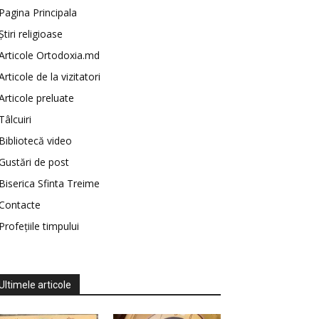
Pagina Principala
Știri religioase
Articole Ortodoxia.md
Articole de la vizitatori
Articole preluate
Tâlcuiri
Bibliotecă video
Gustări de post
Biserica Sfinta Treime
Contacte
Profețiile timpului
Ultimele articole