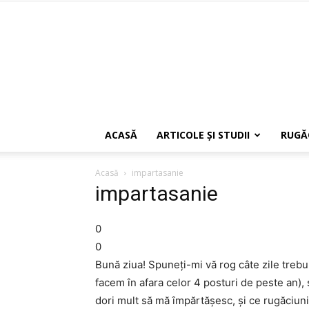
ACASĂ
ARTICOLE ŞI STUDII
RUGĂ
Acasă
impartasanie
impartasanie
0
0
Bună ziua! Spuneţi-mi vă rog câte zile trebui
facem în afara celor 4 posturi de peste an),
dori mult să mă împărtăşesc, şi ce rugăciun