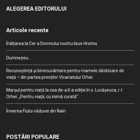
ALEGEREA EDITORULUI
Articole recente
Înălțarea la Cer a Domnului nostru Iisus Hristos
Dumnezeu…
Recunoștință și binecuvântare pentru mamele dătătoare de
viață – din partea preoților Vicariatului Orhei
Marșul pentru viață la cea de-a II-a ediție în s. Lucășeuca, r-l
Orhei: „Pentru viață, cu inimă curată”
Învierea Fiului văduvei din Nain
POSTĂRI POPULARE