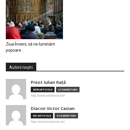
Ziua Învierii, să ne luminăm
popoare…
Autorii noștri
Preot Iulian Raţă
3878 ARTICOLE
6 COMENTARII
http://www.ortodoxia.md
Diacon Victor Casian
581 ARTICOLE
5 COMENTARII
http://www.ortodoxia.md