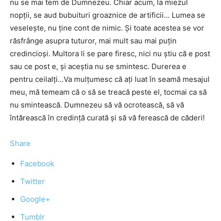
nu se mai tem de Dumnezeu. Chiar acum, la miezul
nopţii, se aud bubuituri groaznice de artificii… Lumea se
veseleşte, nu ţine cont de nimic. Şi toate acestea se vor
răsfrânge asupra tuturor, mai mult sau mai puţin
credincioşi. Multora li se pare firesc, nici nu ştiu că e post
sau ce post e, şi aceştia nu se smintesc. Durerea e
pentru ceilalţi…Va mulţumesc că aţi luat în seamă mesajul
meu, mă temeam că o să se treacă peste el, tocmai ca să
nu smintească. Dumnezeu să vă ocrotească, să vă
întărească în credinţă curată şi să vă ferească de căderi!
Share
Facebook
Twitter
Google+
Tumblr