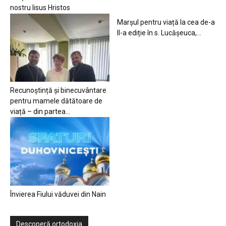
nostru Iisus Hristos
Marșul pentru viață la cea de-a
II-a ediție în s. Lucășeuca,...
Recunoștință și binecuvântare
pentru mamele dătătoare de
viață – din partea...
Învierea Fiului văduvei din Nain
Descoperă ortodoxia