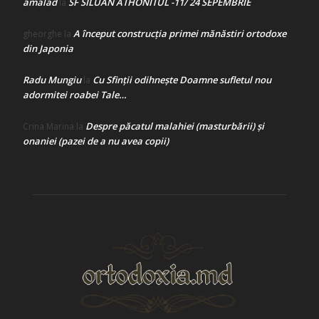
amalad
SF SILUAN ATHONITUL -11/ 24 SEPEMBRIE
la
A început construcţia primei mănăstiri ortodoxe
gheorghe
la
din Japonia
Radu Mungiu
Cu Sfinții odihnește Doamne sufletul nou
la
adormitei roabei Tale…
Despre păcatul malahiei (masturbării) şi
Crina Marina
la
onaniei (pazei de a nu avea copii)