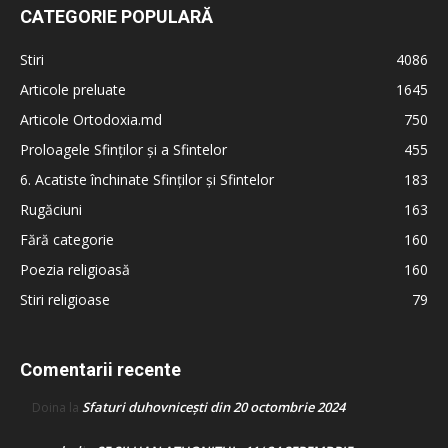
CATEGORIE POPULARĂ
Stiri
4086
Articole preluate
1645
Articole Ortodoxia.md
750
Proloagele Sfinților și a Sfintelor
455
6. Acatiste închinate Sfinților și Sfintelor
183
Rugăciuni
163
Fără categorie
160
Poezia religioasă
160
Stiri religioase
79
Comentarii recente
Sfaturi duhovnicești din 20 octombrie 2024
Doina
la