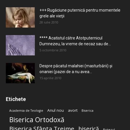
+++ Rugăciune puternică pentru momentele
grele ale vieţii
28 iulie 2010
**** Acatistul către Atotputernicul
Dumnezeu, la vreme de necaz sau de...
5 octombrie 2010
Despre păcatul malahiei (masturbării) şi
onaniei (pazei de a nu avea...
15 aprilie 2010
Etichete
Anul nou
avort
Academia de Teologie
Biserica
Biserica Ortodoxă
Biserica Sfânta Treime
biserică
Botezul