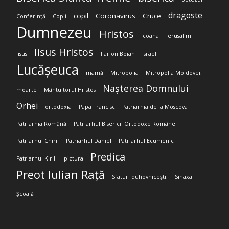
dragoste
copil
Coronavirus
Cruce
Conferință
Copii
Dumnezeu
Hristos
Icoana
Ierusalim
Iisus Hristos
Iisus
Ilarion Boian
Israel
Lucășeuca
mamă
Mitropolia
Mitropolia Moldovei;
Nașterea Domnului
moarte
Mântuitorul Hristos
Orhei
ortodoxia
Papa Francisc
Patriarhia de la Moscova
Patriarhia Română
Patriarhul Bisericii Ortodoxe Române
Patriarhul Chiril
Patriarhul Daniel
Patriarhul Ecumenic
Predica
Patriarhul Kirill
pictura
Preot Iulian Rață
Sfaturi duhovnicești;
Sinaxa
Școală