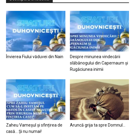
Învierea Fiului văduvei din Nain
Despre minunea vindecării
slăbănogului din Capernaum și
Rugăciunea inimii
Zaheu Vameșul și sfințirea de
Aruncă grija ta spre Domnul…
casă… Și nu numai!