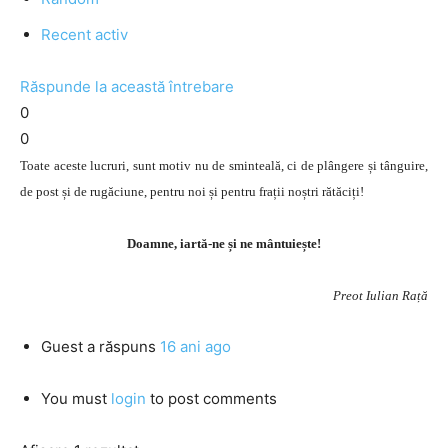
Recent activ
Răspunde la această întrebare
0
0
Toate aceste lucruri, sunt motiv nu de sminteală, ci de plângere și tânguire,
de post și de rugăciune, pentru noi și pentru frații noștri rătăciți!
Doamne, iartă-ne și ne mântuiește!
Preot Iulian Rață
Guest
a răspuns
16 ani ago
You must
login
to post comments