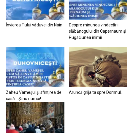
Învierea Fiului văduvei din Nain
Despre minunea vindecării
slăbănogului din Capernaum și
Rugăciunea inimii
Zaheu Vameșul și sfințirea de
Aruncă grija ta spre Domnul…
casă… Și nu numai!