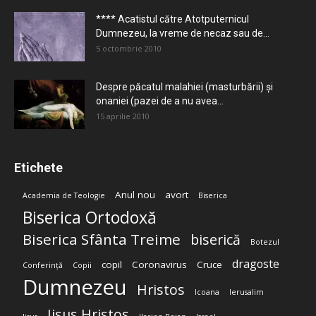
**** Acatistul către Atotputernicul
Dumnezeu, la vreme de necaz sau de...
5 octombrie 2010
Despre păcatul malahiei (masturbării) şi
onaniei (pazei de a nu avea...
15 aprilie 2010
Etichete
Anul nou
avort
Academia de Teologie
Biserica
Biserica Ortodoxă
Biserica Sfânta Treime
biserică
Botezul
dragoste
copil
Coronavirus
Cruce
Conferință
Copii
Dumnezeu
Hristos
Icoana
Ierusalim
Iisus Hristos