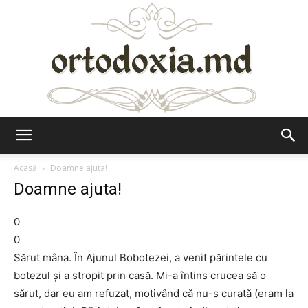
Ortodoxia.md
Acasă
Doamne ajuta!
Doamne ajuta!
0
0
Sărut mâna. În Ajunul Bobotezei, a venit părintele cu
botezul şi a stropit prin casă. Mi-a întins crucea să o
sărut, dar eu am refuzat, motivând că nu-s curată (eram la