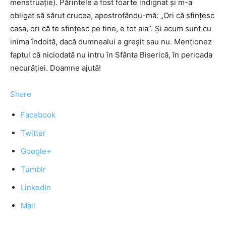
menstruaţie). Părintele a fost foarte indignat şi m-a
obligat să sărut crucea, apostrofându-mă: „Ori că sfinţesc
casa, ori că te sfinţesc pe tine, e tot aia”. Şi acum sunt cu
inima îndoită, dacă dumnealui a greşit sau nu. Menţionez
faptul că niciodată nu intru în Sfânta Biserică, în perioada
necurăţiei. Doamne ajută!
Share
Facebook
Twitter
Google+
Tumblr
LinkedIn
Mail