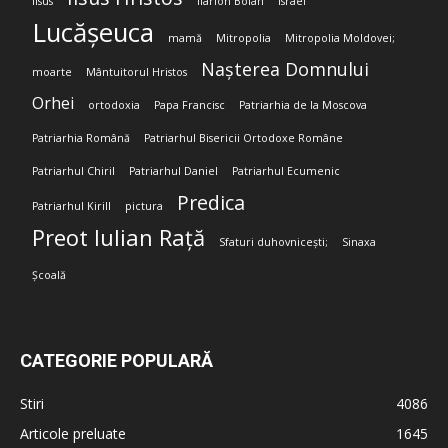
Iisus
Ilarion Boian
Israel
Lucășeuca
mamă
Mitropolia
Mitropolia Moldovei;
Nașterea Domnului
moarte
Mântuitorul Hristos
Orhei
ortodoxia
Papa Francisc
Patriarhia de la Moscova
Patriarhia Română
Patriarhul Bisericii Ortodoxe Române
Patriarhul Chiril
Patriarhul Daniel
Patriarhul Ecumenic
Predica
Patriarhul Kirill
pictura
Preot Iulian Rață
Sfaturi duhovnicești;
Sinaxa
Școală
CATEGORIE POPULARĂ
Stiri
4086
Articole preluate
1645