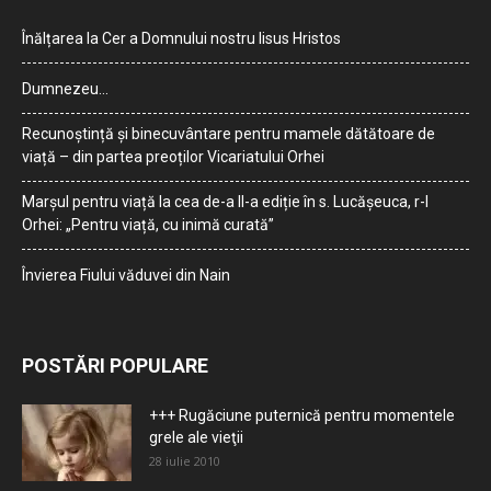
Înălțarea la Cer a Domnului nostru Iisus Hristos
Dumnezeu…
Recunoștință și binecuvântare pentru mamele dătătoare de
viață – din partea preoților Vicariatului Orhei
Marșul pentru viață la cea de-a II-a ediție în s. Lucășeuca, r-l
Orhei: „Pentru viață, cu inimă curată”
Învierea Fiului văduvei din Nain
POSTĂRI POPULARE
+++ Rugăciune puternică pentru momentele
grele ale vieţii
28 iulie 2010