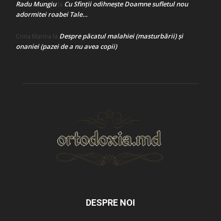
Radu Mungiu
Cu Sfinții odihnește Doamne sufletul nou
la
adormitei roabei Tale…
Despre păcatul malahiei (masturbării) şi
Crina Marina
la
onaniei (pazei de a nu avea copii)
DESPRE NOI