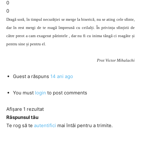
0
0
Dragă soră, în timpul necurăției se merge la biserică, nu se ating cele sfinte,
dar în rest mergi de te roagă împreună cu ceilalți. În privința sfințirii de
către preot a cam exagerat părintele , dar nu fi cu inima tângă ci roagăte și
pentru sine și pentru el.
Prot Victor Mihalachi
Guest
a răspuns
14 ani ago
You must
login
to post comments
Afișare 1 rezultat
Răspunsul tău
Te rog să te
autentifici
mai întâi pentru a trimite.