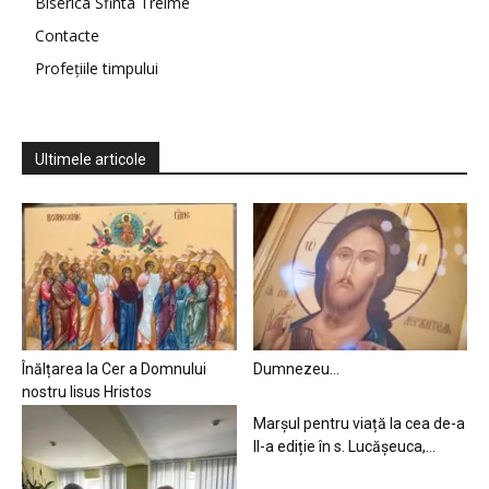
Biserica Sfinta Treime
Contacte
Profețiile timpului
Ultimele articole
Înălțarea la Cer a Domnului
Dumnezeu…
nostru Iisus Hristos
Marșul pentru viață la cea de-a
II-a ediție în s. Lucășeuca,...