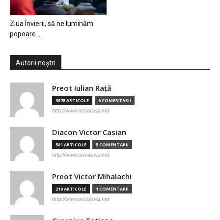
Ziua Învierii, să ne luminăm
popoare…
Autorii noștri
Preot Iulian Raţă
3878 ARTICOLE
6 COMENTARII
http://www.ortodoxia.md
Diacon Victor Casian
581 ARTICOLE
5 COMENTARII
http://www.ortodoxia.md
Preot Victor Mihalachi
210 ARTICOLE
1 COMENTARII
http://www.ortodoxia.md