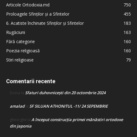
Articole Ortodoxia.md
750
Proloagele Sfinților și a Sfintelor
455
6. Acatiste închinate Sfinților și Sfintelor
183
Rugăciuni
163
Fără categorie
160
Poezia religioasă
160
Stiri religioase
79
Comentarii recente
Sfaturi duhovnicești din 20 octombrie 2024
Doina
la
amalad
SF SILUAN ATHONITUL -11/ 24 SEPEMBRIE
la
A început construcţia primei mănăstiri ortodoxe
gheorghe
la
din Japonia