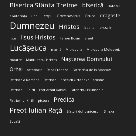
Biserica Sfânta Treime
biserică
Botezul
dragoste
copil
Coronavirus
Cruce
Conferință
Copii
Dumnezeu
Hristos
Icoana
Ierusalim
Iisus Hristos
Iisus
Ilarion Boian
Israel
Lucășeuca
mamă
Mitropolia
Mitropolia Moldovei;
Nașterea Domnului
moarte
Mântuitorul Hristos
Orhei
ortodoxia
Papa Francisc
Patriarhia de la Moscova
Patriarhia Română
Patriarhul Bisericii Ortodoxe Române
Patriarhul Chiril
Patriarhul Daniel
Patriarhul Ecumenic
Predica
Patriarhul Kirill
pictura
Preot Iulian Rață
Sfaturi duhovnicești;
Sinaxa
Școală