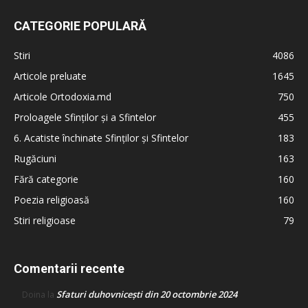
CATEGORIE POPULARĂ
Stiri
4086
Articole preluate
1645
Articole Ortodoxia.md
750
Proloagele Sfinților și a Sfintelor
455
6. Acatiste închinate Sfinților și Sfintelor
183
Rugăciuni
163
Fără categorie
160
Poezia religioasă
160
Stiri religioase
79
Comentarii recente
Sfaturi duhovnicești din 20 octombrie 2024
Doina
la