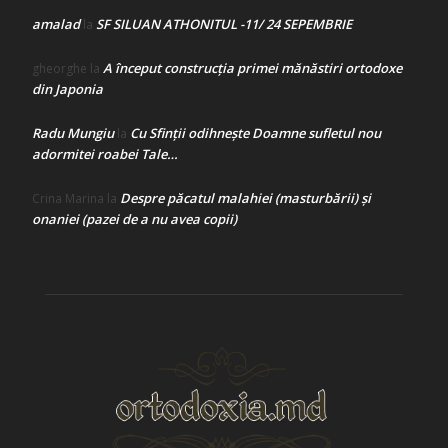
amalad
SF SILUAN ATHONITUL -11/ 24 SEPEMBRIE
la
A început construcţia primei mănăstiri ortodoxe
gheorghe
la
din Japonia
Radu Mungiu
Cu Sfinții odihnește Doamne sufletul nou
la
adormitei roabei Tale…
Despre păcatul malahiei (masturbării) şi
Crina Marina
la
onaniei (pazei de a nu avea copii)