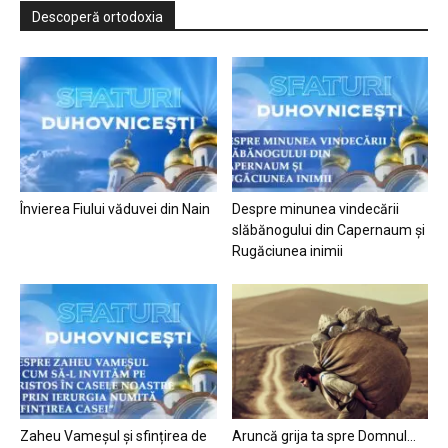
Descoperă ortodoxia
Învierea Fiului văduvei din Nain
Despre minunea vindecării
slăbănogului din Capernaum și
Rugăciunea inimii
Zaheu Vameșul și sfințirea de
Aruncă grija ta spre Domnul…