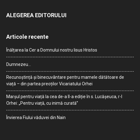
ALEGEREA EDITORULUI
Articole recente
Înălțarea la Cer a Domnului nostru Iisus Hristos
Dumnezeu…
Recunoștință și binecuvântare pentru mamele dătătoare de
viață – din partea preoților Vicariatului Orhei
Marșul pentru viață la cea de-a II-a ediție în s. Lucășeuca, r-l
Orhei: „Pentru viață, cu inimă curată”
Învierea Fiului văduvei din Nain