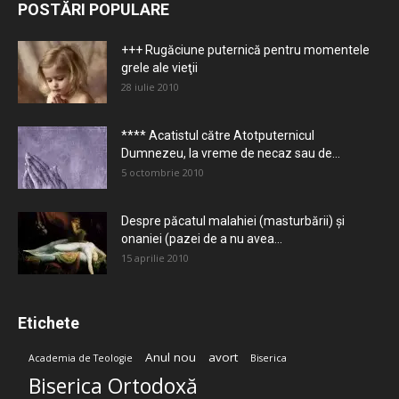
POSTĂRI POPULARE
+++ Rugăciune puternică pentru momentele
grele ale vieţii
28 iulie 2010
**** Acatistul către Atotputernicul
Dumnezeu, la vreme de necaz sau de...
5 octombrie 2010
Despre păcatul malahiei (masturbării) şi
onaniei (pazei de a nu avea...
15 aprilie 2010
Etichete
Anul nou
avort
Academia de Teologie
Biserica
Biserica Ortodoxă