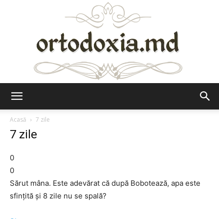
Ortodoxia.md
Acasă
7 zile
7 zile
0
0
Sărut mâna. Este adevărat că după Bobotează, apa este
sfinţită şi 8 zile nu se spală?