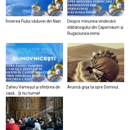
Învierea Fiului văduvei din Nain
Despre minunea vindecării
slăbănogului din Capernaum și
Rugăciunea inimii
Zaheu Vameșul și sfințirea de
Aruncă grija ta spre Domnul…
casă… Și nu numai!