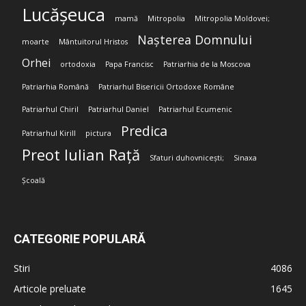
Lucășeuca
mamă
Mitropolia
Mitropolia Moldovei;
Nașterea Domnului
moarte
Mântuitorul Hristos
Orhei
ortodoxia
Papa Francisc
Patriarhia de la Moscova
Patriarhia Română
Patriarhul Bisericii Ortodoxe Române
Patriarhul Chiril
Patriarhul Daniel
Patriarhul Ecumenic
Predica
Patriarhul Kirill
pictura
Preot Iulian Rață
Sfaturi duhovnicești;
Sinaxa
Școală
CATEGORIE POPULARĂ
Stiri
4086
Articole preluate
1645