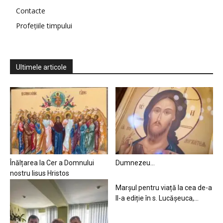
Contacte
Profețiile timpului
Ultimele articole
Înălțarea la Cer a Domnului
Dumnezeu…
nostru Iisus Hristos
Marșul pentru viață la cea de-a
II-a ediție în s. Lucășeuca,...