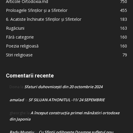
Articole Ortodoxia.md
750
Proloagele Sfinților și a Sfintelor
455
6. Acatiste închinate Sfinților și Sfintelor
183
Rugăciuni
163
Fără categorie
160
Poezia religioasă
160
Stiri religioase
79
Comentarii recente
Sfaturi duhovnicești din 20 octombrie 2024
Doina
la
amalad
SF SILUAN ATHONITUL -11/ 24 SEPEMBRIE
la
A început construcţia primei mănăstiri ortodoxe
gheorghe
la
din Japonia
Radu Mungiu
Cu Sfinții odihnește Doamne sufletul nou
la