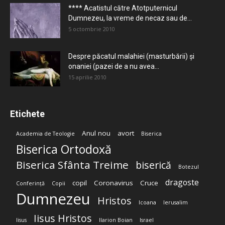
**** Acatistul către Atotputernicul
Dumnezeu, la vreme de necaz sau de...
5 octombrie 2010
Despre păcatul malahiei (masturbării) şi
onaniei (pazei de a nu avea...
15 aprilie 2010
Etichete
Anul nou
avort
Academia de Teologie
Biserica
Biserica Ortodoxă
Biserica Sfânta Treime
biserică
Botezul
dragoste
copil
Coronavirus
Cruce
Conferință
Copii
Dumnezeu
Hristos
Icoana
Ierusalim
Iisus Hristos
Iisus
Ilarion Boian
Israel