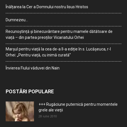
Înălțarea la Cer a Domnului nostru Iisus Hristos
Dumnezeu…
Recunoștință și binecuvântare pentru mamele dătătoare de
viață – din partea preoților Vicariatului Orhei
Marșul pentru viață la cea de-a II-a ediție în s. Lucășeuca, r-l
Orhei: „Pentru viață, cu inimă curată”
Învierea Fiului văduvei din Nain
POSTĂRI POPULARE
+++ Rugăciune puternică pentru momentele
grele ale vieţii
28 iulie 2010