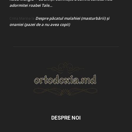
adormitei roabei Tale…
Despre păcatul malahiei (masturbării) şi
Crina Marina
la
onaniei (pazei de a nu avea copii)
DESPRE NOI