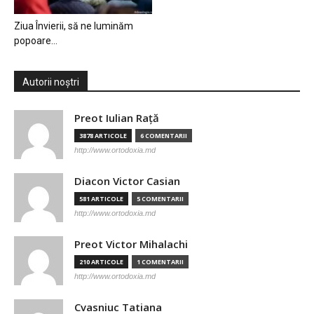
Ziua Învierii, să ne luminăm
popoare…
Autorii noștri
Preot Iulian Raţă
3878 ARTICOLE
6 COMENTARII
http://www.ortodoxia.md
Diacon Victor Casian
581 ARTICOLE
5 COMENTARII
http://www.ortodoxia.md
Preot Victor Mihalachi
210 ARTICOLE
1 COMENTARII
http://www.ortodoxia.md
Cvasniuc Tatiana