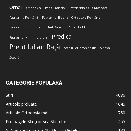
Orhei
ortodoxia
Papa Francisc
Patriarhia de la Moscova
Patriarhia Română
Patriarhul Bisericii Ortodoxe Române
Patriarhul Chiril
Patriarhul Daniel
Patriarhul Ecumenic
Predica
Patriarhul Kirill
pictura
Preot Iulian Rață
Sfaturi duhovnicești;
Sinaxa
Școală
CATEGORIE POPULARĂ
Stiri
4086
Articole preluate
1645
Articole Ortodoxia.md
750
Proloagele Sfinților și a Sfintelor
455
6. Acatiste închinate Sfinților și Sfintelor
183