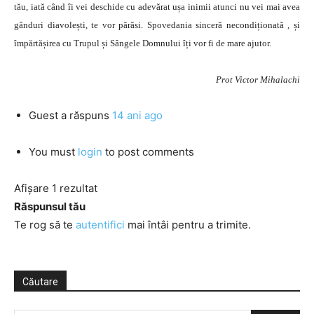
tău, iată când îi vei deschide cu adevărat ușa inimii atunci nu vei mai avea
gânduri diavolești, te vor părăsi. Spovedania sinceră necondiționată , și
împărtășirea cu Trupul și Sângele Domnului îți vor fi de mare ajutor.
Prot Victor Mihalachi
Guest
a răspuns
14 ani ago
You must
login
to post comments
Afișare 1 rezultat
Răspunsul tău
Te rog să te
autentifici
mai întâi pentru a trimite.
Căutare