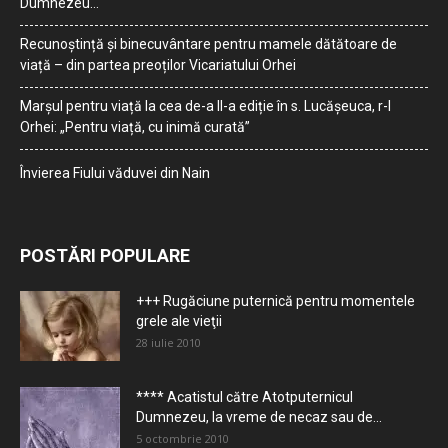
Dumnezeu…
Recunoștință și binecuvântare pentru mamele dătătoare de
viață – din partea preoților Vicariatului Orhei
Marșul pentru viață la cea de-a II-a ediție în s. Lucășeuca, r-l
Orhei: „Pentru viață, cu inimă curată”
Învierea Fiului văduvei din Nain
POSTĂRI POPULARE
+++ Rugăciune puternică pentru momentele
grele ale vieţii
28 iulie 2010
**** Acatistul către Atotputernicul
Dumnezeu, la vreme de necaz sau de...
5 octombrie 2010