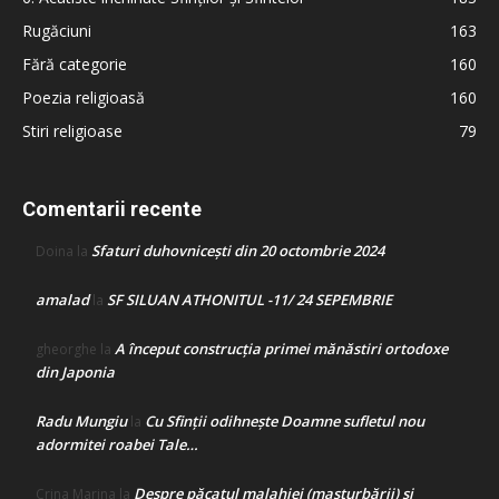
Rugăciuni
163
Fără categorie
160
Poezia religioasă
160
Stiri religioase
79
Comentarii recente
Sfaturi duhovnicești din 20 octombrie 2024
Doina
la
amalad
SF SILUAN ATHONITUL -11/ 24 SEPEMBRIE
la
A început construcţia primei mănăstiri ortodoxe
gheorghe
la
din Japonia
Radu Mungiu
Cu Sfinții odihnește Doamne sufletul nou
la
adormitei roabei Tale…
Despre păcatul malahiei (masturbării) şi
Crina Marina
la