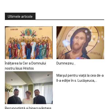
Ultimele articole
Înălțarea la Cer a Domnului
Dumnezeu…
nostru Iisus Hristos
Marșul pentru viață la cea de-a
II-a ediție în s. Lucășeuca,...
Recunoștință și binecuvântare