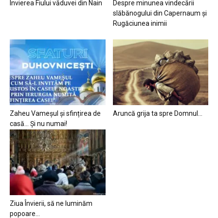
Învierea Fiului văduvei din Nain
Despre minunea vindecării
slăbănogului din Capernaum și
Rugăciunea inimii
Zaheu Vameșul și sfințirea de
Aruncă grija ta spre Domnul…
casă… Și nu numai!
Ziua Învierii, să ne luminăm
popoare…