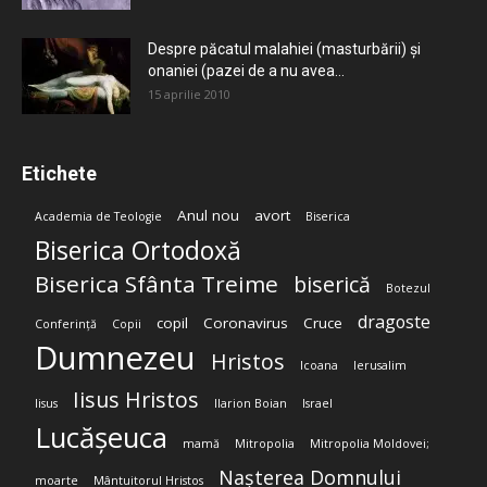
Despre păcatul malahiei (masturbării) şi
onaniei (pazei de a nu avea...
15 aprilie 2010
Etichete
Anul nou
avort
Academia de Teologie
Biserica
Biserica Ortodoxă
Biserica Sfânta Treime
biserică
Botezul
dragoste
copil
Coronavirus
Cruce
Conferință
Copii
Dumnezeu
Hristos
Icoana
Ierusalim
Iisus Hristos
Iisus
Ilarion Boian
Israel
Lucășeuca
mamă
Mitropolia
Mitropolia Moldovei;
Nașterea Domnului
moarte
Mântuitorul Hristos