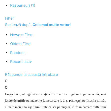
Răspunsuri (1)
Filter
Sortează după:
Cele mai multe voturi
Newest First
Oldest First
Random
Recent activ
Răspunde la această întrebare
0
0
Dragă frate, alungă ceia ce îți stă în cap cu rugăciune permanentă, mai
lasăte de grijile permanente lumești care le ai și primeștel pe Iisus în inimă ,
el bate mereu la ușa inimii tale ca săi permiți să între în cămara sufletului