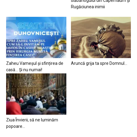
slăbănogului din Capernaum și
Rugăciunea inimii
Zaheu Vameșul și sfințirea de
Aruncă grija ta spre Domnul…
casă… Și nu numai!
Ziua Învierii, să ne luminăm
popoare…