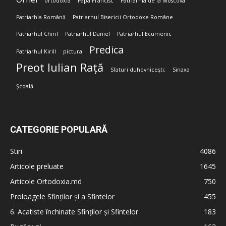
ortodoxia
Papa Francisc
Patriarhia de la Moscova
Patriarhia Română
Patriarhul Bisericii Ortodoxe Române
Patriarhul Chiril
Patriarhul Daniel
Patriarhul Ecumenic
Predica
Patriarhul Kirill
pictura
Preot Iulian Rață
Sfaturi duhovnicești;
Sinaxa
Școală
CATEGORIE POPULARĂ
Stiri
4086
Articole preluate
1645
Articole Ortodoxia.md
750
Proloagele Sfinților și a Sfintelor
455
6. Acatiste închinate Sfinților și Sfintelor
183