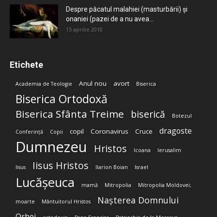
Despre păcatul malahiei (masturbării) şi
onaniei (pazei de a nu avea...
15 aprilie 2010
Etichete
Anul nou
avort
Academia de Teologie
Biserica
Biserica Ortodoxă
Biserica Sfânta Treime
biserică
Botezul
dragoste
copil
Coronavirus
Cruce
Conferință
Copii
Dumnezeu
Hristos
Icoana
Ierusalim
Iisus Hristos
Iisus
Ilarion Boian
Israel
Lucășeuca
mamă
Mitropolia
Mitropolia Moldovei;
Nașterea Domnului
moarte
Mântuitorul Hristos
Orhei