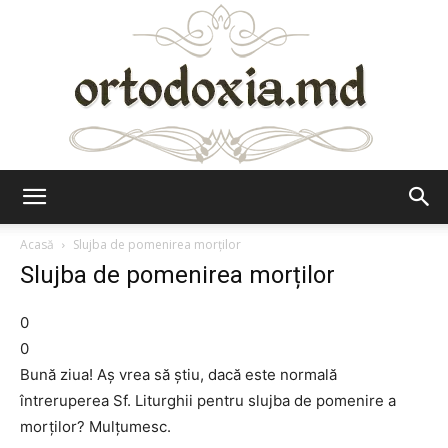
Ortodoxia.md
Acasă
Slujba de pomenirea morților
Slujba de pomenirea morților
0
0
Bună ziua! Aș vrea să știu, dacă este normală
întreruperea Sf. Liturghii pentru slujba de pomenire a
morților? Mulțumesc.