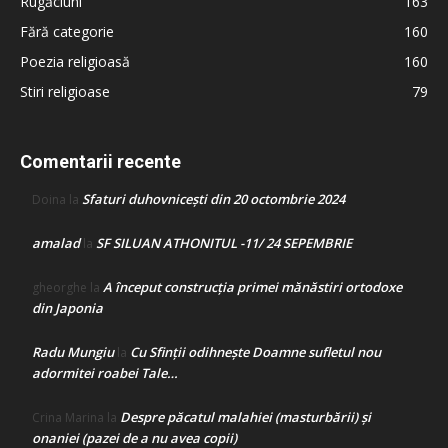
Rugăciuni
163
Fără categorie
160
Poezia religioasă
160
Stiri religioase
79
Comentarii recente
Sfaturi duhovnicești din 20 octombrie 2024
Doina
la
amalad
SF SILUAN ATHONITUL -11/ 24 SEPEMBRIE
la
A început construcţia primei mănăstiri ortodoxe
gheorghe
la
din Japonia
Radu Mungiu
Cu Sfinții odihnește Doamne sufletul nou
la
adormitei roabei Tale…
Despre păcatul malahiei (masturbării) şi
Crina Marina
la
onaniei (pazei de a nu avea copii)