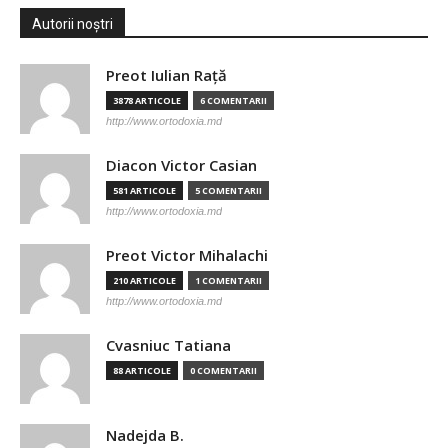
Autorii noștri
Preot Iulian Raţă
3878 ARTICOLE
6 COMENTARII
http://www.ortodoxia.md
Diacon Victor Casian
581 ARTICOLE
5 COMENTARII
http://www.ortodoxia.md
Preot Victor Mihalachi
210 ARTICOLE
1 COMENTARII
http://www.ortodoxia.md
Cvasniuc Tatiana
88 ARTICOLE
0 COMENTARII
Nadejda B.