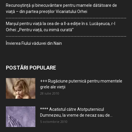
Recunoștință și binecuvântare pentru mamele dătătoare de
viață – din partea preoților Vicariatului Orhei
Marșul pentru viață la cea de-a II-a ediție în s. Lucășeuca, r-l
Orhei: „Pentru viață, cu inimă curată”
Învierea Fiului văduvei din Nain
POSTĂRI POPULARE
+++ Rugăciune puternică pentru momentele
grele ale vieţii
28 iulie 2010
**** Acatistul către Atotputernicul
Dumnezeu, la vreme de necaz sau de...
5 octombrie 2010