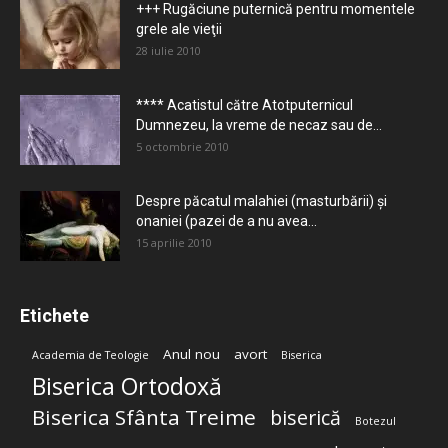
+++ Rugăciune puternică pentru momentele
grele ale vieţii
28 iulie 2010
**** Acatistul către Atotputernicul
Dumnezeu, la vreme de necaz sau de...
5 octombrie 2010
Despre păcatul malahiei (masturbării) şi
onaniei (pazei de a nu avea...
15 aprilie 2010
Etichete
Anul nou
avort
Academia de Teologie
Biserica
Biserica Ortodoxă
Biserica Sfânta Treime
biserică
Botezul