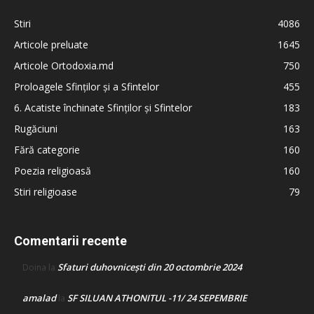
Stiri
4086
Articole preluate
1645
Articole Ortodoxia.md
750
Proloagele Sfinților și a Sfintelor
455
6. Acatiste închinate Sfinților și Sfintelor
183
Rugăciuni
163
Fără categorie
160
Poezia religioasă
160
Stiri religioase
79
Comentarii recente
Sfaturi duhovnicești din 20 octombrie 2024
Doina
la
amalad
SF SILUAN ATHONITUL -11/ 24 SEPEMBRIE
la