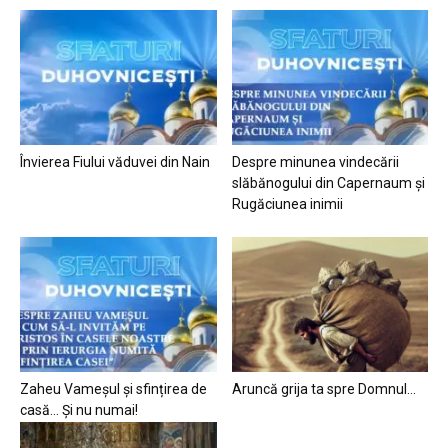
Învierea Fiului văduvei din Nain
Despre minunea vindecării
slăbănogului din Capernaum și
Rugăciunea inimii
Zaheu Vameșul și sfințirea de
Aruncă grija ta spre Domnul…
casă… Și nu numai!