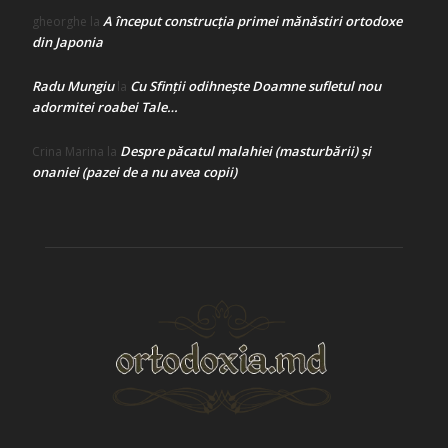
A început construcţia primei mănăstiri ortodoxe
gheorghe
la
din Japonia
Radu Mungiu
Cu Sfinții odihnește Doamne sufletul nou
la
adormitei roabei Tale…
Despre păcatul malahiei (masturbării) şi
Crina Marina
la
onaniei (pazei de a nu avea copii)