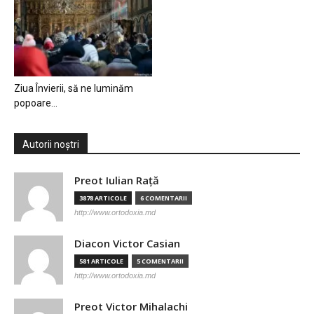
Ziua Învierii, să ne luminăm
popoare…
Autorii noștri
Preot Iulian Raţă
3878 ARTICOLE
6 COMENTARII
http://www.ortodoxia.md
Diacon Victor Casian
581 ARTICOLE
5 COMENTARII
http://www.ortodoxia.md
Preot Victor Mihalachi