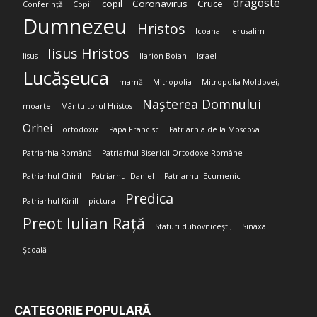
dragoste
copil
Coronavirus
Cruce
Conferință
Copii
Dumnezeu
Hristos
Icoana
Ierusalim
Iisus Hristos
Iisus
Ilarion Boian
Israel
Lucășeuca
mamă
Mitropolia
Mitropolia Moldovei;
Nașterea Domnului
moarte
Mântuitorul Hristos
Orhei
ortodoxia
Papa Francisc
Patriarhia de la Moscova
Patriarhia Română
Patriarhul Bisericii Ortodoxe Române
Patriarhul Chiril
Patriarhul Daniel
Patriarhul Ecumenic
Predica
Patriarhul Kirill
pictura
Preot Iulian Rață
Sfaturi duhovnicești;
Sinaxa
Școală
CATEGORIE POPULARĂ