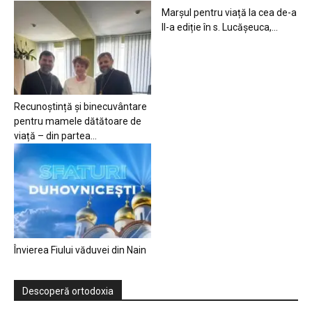
Marșul pentru viață la cea de-a
II-a ediție în s. Lucășeuca,...
Recunoștință și binecuvântare
pentru mamele dătătoare de
viață – din partea...
Învierea Fiului văduvei din Nain
Descoperă ortodoxia