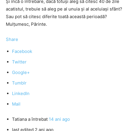
Şi încă o întrebare, dacă totuşi aleg să citesc 40 de zile
acatistul, trebuie să aleg pe al unuia şi al aceluiaşi sfânt?
Sau pot să citesc diferite toată această perioadă?
Mulţumesc, Părinte.
Share
Facebook
Twitter
Google+
Tumblr
LinkedIn
Mail
Tatiana
a întrebat
14 ani ago
last edited 2 ani ago