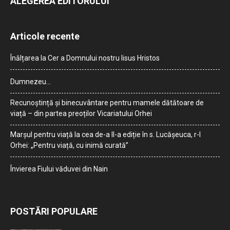
ALEGEREA EDITORULUI
Articole recente
Înălțarea la Cer a Domnului nostru Iisus Hristos
Dumnezeu…
Recunoștință și binecuvântare pentru mamele dătătoare de
viață – din partea preoților Vicariatului Orhei
Marșul pentru viață la cea de-a II-a ediție în s. Lucășeuca, r-l
Orhei: „Pentru viață, cu inimă curată”
Învierea Fiului văduvei din Nain
POSTĂRI POPULARE