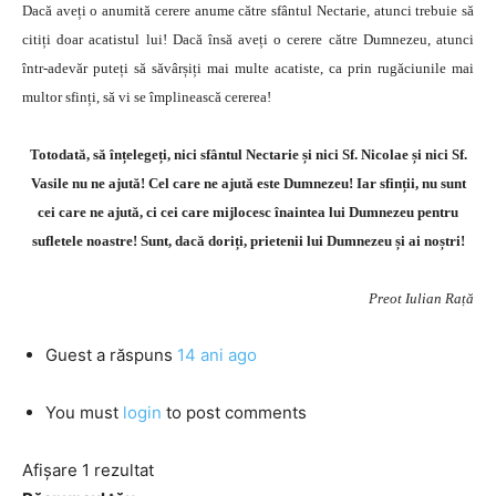
Dacă aveți o anumită cerere anume către sfântul Nectarie, atunci trebuie să
citiți doar acatistul lui! Dacă însă aveți o cerere către Dumnezeu, atunci
într-adevăr puteți să săvârșiți mai multe acatiste, ca prin rugăciunile mai
multor sfinți, să vi se împlinească cererea!
Totodată, să înțelegeți, nici sfântul Nectarie și nici Sf. Nicolae și nici Sf.
Vasile nu ne ajută! Cel care ne ajută este Dumnezeu! Iar sfinții, nu sunt
cei care ne ajută, ci cei care mijlocesc înaintea lui Dumnezeu pentru
sufletele noastre! Sunt, dacă doriți, prietenii lui Dumnezeu și ai noștri!
Preot Iulian Rață
Guest
a răspuns
14 ani ago
You must
login
to post comments
Afișare 1 rezultat