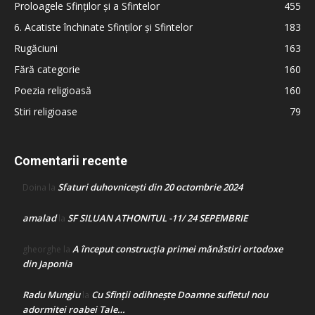
Proloagele Sfinților și a Sfintelor
455
6. Acatiste închinate Sfinților și Sfintelor
183
Rugăciuni
163
Fără categorie
160
Poezia religioasă
160
Stiri religioase
79
Comentarii recente
Sfaturi duhovnicești din 20 octombrie 2024
Doina
la
amalad
SF SILUAN ATHONITUL -11/ 24 SEPEMBRIE
la
A început construcţia primei mănăstiri ortodoxe
gheorghe
la
din Japonia
Radu Mungiu
Cu Sfinții odihnește Doamne sufletul nou
la
adormitei roabei Tale…