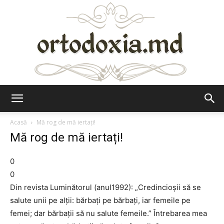
Ortodoxia.md
Acasă
Mă rog de mă iertați!
Mă rog de mă iertați!
0
0
Din revista Luminătorul (anul1992): „Credincioșii să se
salute unii pe alții: bărbați pe bărbați, iar femeile pe
femei; dar bărbații să nu salute femeile.” Întrebarea mea