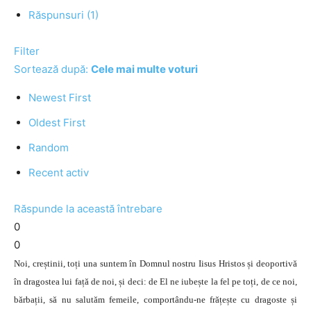
Răspunsuri (1)
Filter
Sortează după:
Cele mai multe voturi
Newest First
Oldest First
Random
Recent activ
Răspunde la această întrebare
0
0
Noi, creștinii, toți una suntem în Domnul nostru Iisus Hristos și deoportivă
în dragostea lui față de noi, și deci: de El ne iubește la fel pe toți, de ce noi,
bărbații, să nu salutăm femeile, comportându-ne frățește cu dragoste și