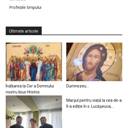
Profețiile timpului
Ultimele articole
Înălțarea la Cer a Domnului
Dumnezeu…
nostru Iisus Hristos
Marșul pentru viață la cea de-a
II-a ediție în s. Lucășeuca,...