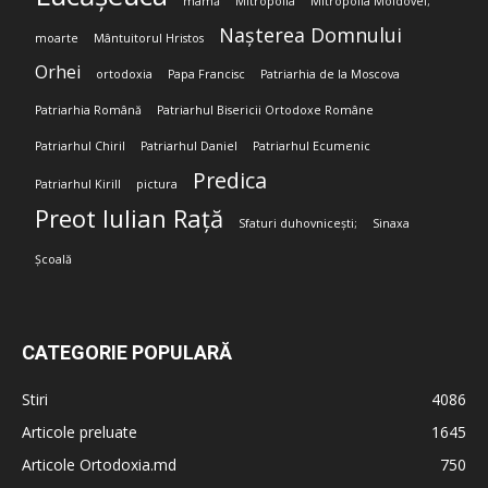
mamă
Mitropolia
Mitropolia Moldovei;
Nașterea Domnului
moarte
Mântuitorul Hristos
Orhei
ortodoxia
Papa Francisc
Patriarhia de la Moscova
Patriarhia Română
Patriarhul Bisericii Ortodoxe Române
Patriarhul Chiril
Patriarhul Daniel
Patriarhul Ecumenic
Predica
Patriarhul Kirill
pictura
Preot Iulian Rață
Sfaturi duhovnicești;
Sinaxa
Școală
CATEGORIE POPULARĂ
Stiri
4086
Articole preluate
1645
Articole Ortodoxia.md
750