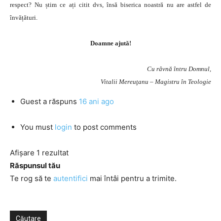
respect? Nu știm ce ați citit dvs, însă biserica noastră nu are astfel de
învățături.
Doamne ajută!
Cu râvnă întru Domnul,
Vitalii Mereuţanu – Magistru în Teologie
Guest
a răspuns
16 ani ago
You must
login
to post comments
Afișare 1 rezultat
Răspunsul tău
Te rog să te
autentifici
mai întâi pentru a trimite.
Căutare