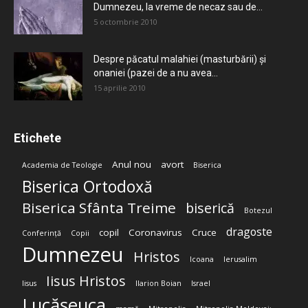
Dumnezeu, la vreme de necaz sau de...
5 octombrie 2010
Despre păcatul malahiei (masturbării) şi
onaniei (pazei de a nu avea...
15 aprilie 2010
Etichete
Anul nou
avort
Academia de Teologie
Biserica
Biserica Ortodoxă
Biserica Sfânta Treime
biserică
Botezul
dragoste
copil
Coronavirus
Cruce
Conferință
Copii
Dumnezeu
Hristos
Icoana
Ierusalim
Iisus Hristos
Iisus
Ilarion Boian
Israel
Lucășeuca