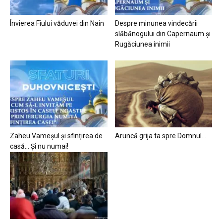
Învierea Fiului văduvei din Nain
Despre minunea vindecării
slăbănogului din Capernaum și
Rugăciunea inimii
Zaheu Vameșul și sfințirea de
Aruncă grija ta spre Domnul…
casă… Și nu numai!