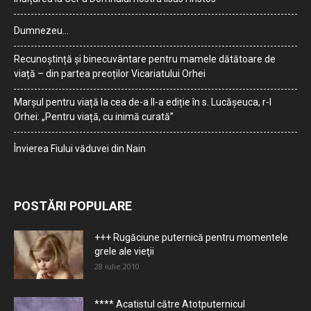
Dumnezeu…
Recunoștință și binecuvântare pentru mamele dătătoare de
viață – din partea preoților Vicariatului Orhei
Marșul pentru viață la cea de-a II-a ediție în s. Lucășeuca, r-l
Orhei: „Pentru viață, cu inimă curată”
Învierea Fiului văduvei din Nain
POSTĂRI POPULARE
+++ Rugăciune puternică pentru momentele
grele ale vieţii
28 iulie 2010
**** Acatistul către Atotputernicul