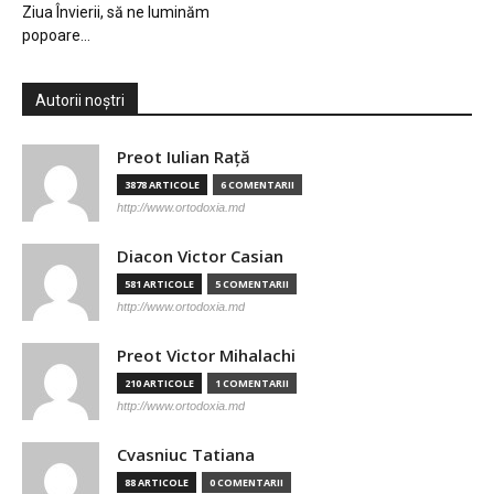
Ziua Învierii, să ne luminăm
popoare…
Autorii noștri
Preot Iulian Raţă
3878 ARTICOLE
6 COMENTARII
http://www.ortodoxia.md
Diacon Victor Casian
581 ARTICOLE
5 COMENTARII
http://www.ortodoxia.md
Preot Victor Mihalachi
210 ARTICOLE
1 COMENTARII
http://www.ortodoxia.md
Cvasniuc Tatiana
88 ARTICOLE
0 COMENTARII