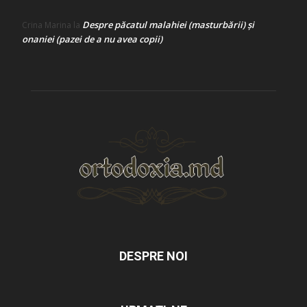
Despre păcatul malahiei (masturbării) şi
Crina Marina
la
onaniei (pazei de a nu avea copii)
DESPRE NOI