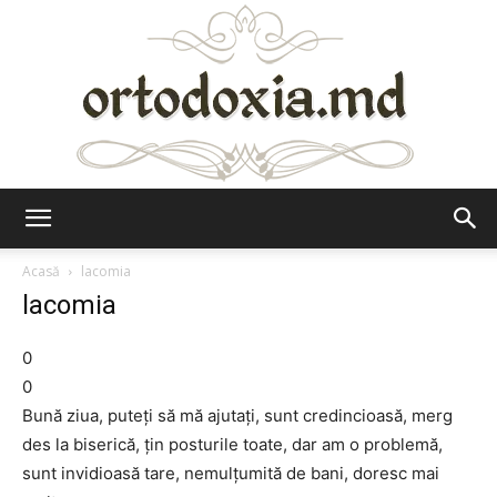
Ortodoxia.md
Acasă
lacomia
lacomia
0
0
Bună ziua, puteţi să mă ajutaţi, sunt credincioasă, merg
des la biserică, ţin posturile toate, dar am o problemă,
sunt invidioasă tare, nemulţumită de bani, doresc mai