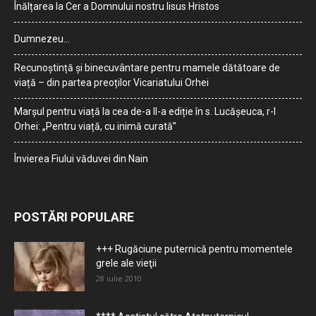
Înălțarea la Cer a Domnului nostru Iisus Hristos
Dumnezeu…
Recunoștință și binecuvântare pentru mamele dătătoare de
viață – din partea preoților Vicariatului Orhei
Marșul pentru viață la cea de-a II-a ediție în s. Lucășeuca, r-l
Orhei: „Pentru viață, cu inimă curată”
Învierea Fiului văduvei din Nain
POSTĂRI POPULARE
+++ Rugăciune puternică pentru momentele
grele ale vieţii
28 iulie 2010