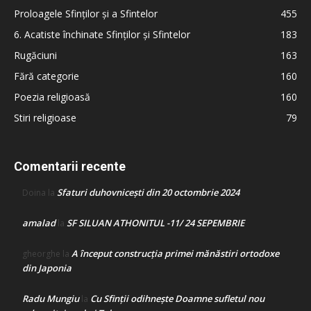
Proloagele Sfinților și a Sfintelor
455
6. Acatiste închinate Sfinților și Sfintelor
183
Rugăciuni
163
Fără categorie
160
Poezia religioasă
160
Stiri religioase
79
Comentarii recente
Sfaturi duhovnicești din 20 octombrie 2024
Doina
la
amalad
SF SILUAN ATHONITUL -11/ 24 SEPEMBRIE
la
A început construcţia primei mănăstiri ortodoxe
gheorghe
la
din Japonia
Radu Mungiu
Cu Sfinții odihnește Doamne sufletul nou
la