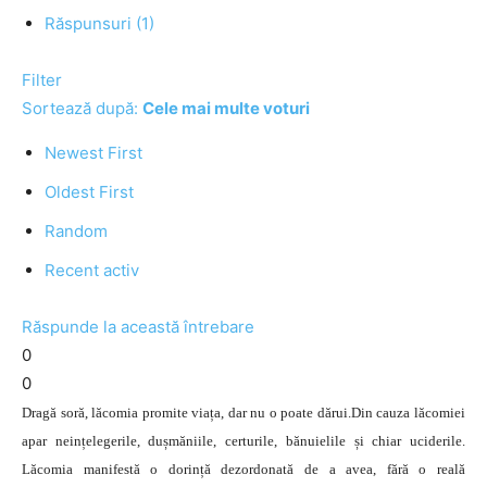
Răspunsuri (1)
Filter
Sortează după:
Cele mai multe voturi
Newest First
Oldest First
Random
Recent activ
Răspunde la această întrebare
0
0
Dragă soră, lăcomia promite viața, dar nu o poate dărui.Din cauza lăcomiei
apar neințelegerile, dușmăniile, certurile, bănuielile și chiar uciderile.
Lăcomia manifestă o dorință dezordonată de a avea, fără o reală