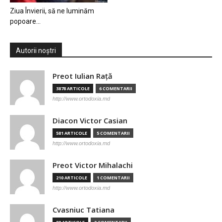
Ziua Învierii, să ne luminăm
popoare…
Autorii noștri
Preot Iulian Raţă
3878 ARTICOLE
6 COMENTARII
http://www.ortodoxia.md
Diacon Victor Casian
581 ARTICOLE
5 COMENTARII
http://www.ortodoxia.md
Preot Victor Mihalachi
210 ARTICOLE
1 COMENTARII
http://www.ortodoxia.md
Cvasniuc Tatiana