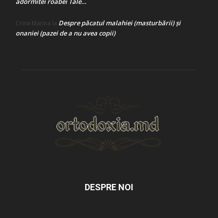
adormitei roabei Tale…
Despre păcatul malahiei (masturbării) şi
Crina Marina
la
onaniei (pazei de a nu avea copii)
DESPRE NOI