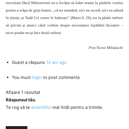
necesitate.Dacă Mântuitorul ne-a învățat să luăm seama la păsările cerului
pentru a scăpa de grija hranei, „că nu seamănă, nici nu seceră, nici nu adună
în jitnițe, și Tatăl Cel ceresc le hrănește” (Matei 6, 26), tot la păsări trebuie
să privim și atunci când vorbim despre necesitatea lepădării lăcomiei –
nicio pasăre nu-și face două cuiburi.
Prot Victor Mihalachi
Guest
a răspuns
14 ani ago
You must
login
to post comments
Afișare 1 rezultat
Răspunsul tău
Te rog să te
autentifici
mai întâi pentru a trimite.