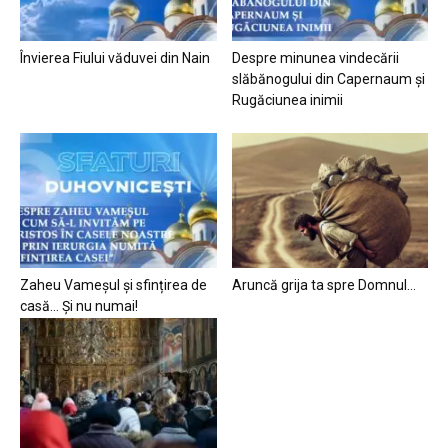
Învierea Fiului văduvei din Nain
Despre minunea vindecării
slăbănogului din Capernaum și
Rugăciunea inimii
Zaheu Vameșul și sfințirea de
Aruncă grija ta spre Domnul…
casă… Și nu numai!