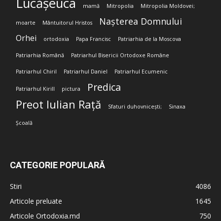
Lucășeuca
mamă
Mitropolia
Mitropolia Moldovei;
Nașterea Domnului
moarte
Mântuitorul Hristos
Orhei
ortodoxia
Papa Francisc
Patriarhia de la Moscova
Patriarhia Română
Patriarhul Bisericii Ortodoxe Române
Patriarhul Chiril
Patriarhul Daniel
Patriarhul Ecumenic
Predica
Patriarhul Kirill
pictura
Preot Iulian Rață
Sfaturi duhovnicești;
Sinaxa
Școală
CATEGORIE POPULARĂ
Stiri
4086
Articole preluate
1645
Articole Ortodoxia.md
750