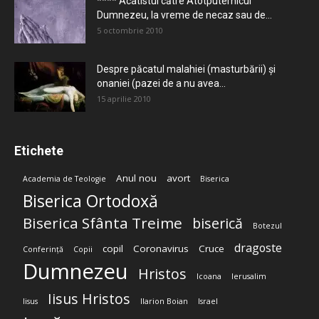
**** Acatistul către Atotputernicul
Dumnezeu, la vreme de necaz sau de...
5 octombrie 2010
Despre păcatul malahiei (masturbării) şi
onaniei (pazei de a nu avea...
15 aprilie 2010
Etichete
Anul nou
avort
Academia de Teologie
Biserica
Biserica Ortodoxă
Biserica Sfânta Treime
biserică
Botezul
dragoste
copil
Coronavirus
Cruce
Conferință
Copii
Dumnezeu
Hristos
Icoana
Ierusalim
Iisus Hristos
Iisus
Ilarion Boian
Israel