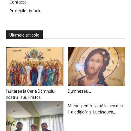
Contacte
Profețiile timpului
Ultimele articole
Înălțarea la Cer a Domnului
Dumnezeu…
nostru Iisus Hristos
Marșul pentru viață la cea de-a
II-a ediție în s. Lucășeuca,...