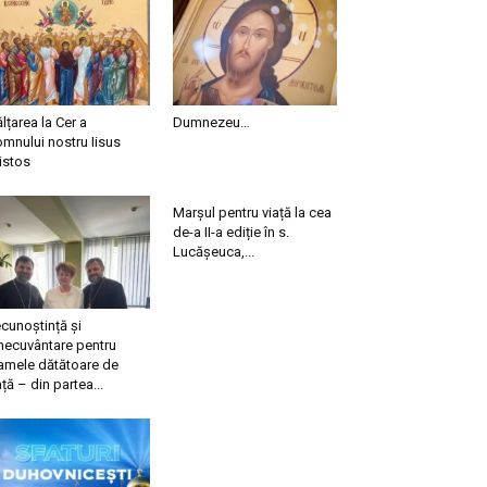
ălțarea la Cer a
Dumnezeu…
mnului nostru Iisus
istos
Marșul pentru viață la cea
de-a II-a ediție în s.
Lucășeuca,...
cunoștință și
necuvântare pentru
mele dătătoare de
ață – din partea...