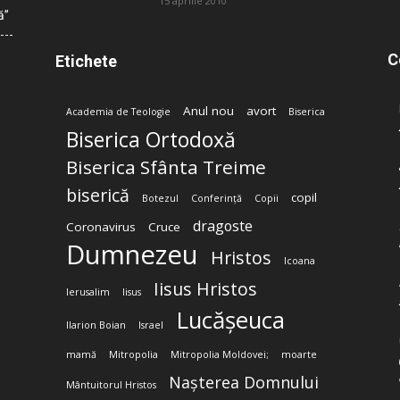
15 aprilie 2010
ă”
C
Etichete
Anul nou
avort
Academia de Teologie
Biserica
Biserica Ortodoxă
Biserica Sfânta Treime
biserică
copil
Botezul
Conferință
Copii
dragoste
Coronavirus
Cruce
Dumnezeu
Hristos
Icoana
Iisus Hristos
Ierusalim
Iisus
Lucășeuca
Ilarion Boian
Israel
mamă
Mitropolia
Mitropolia Moldovei;
moarte
Nașterea Domnului
Mântuitorul Hristos