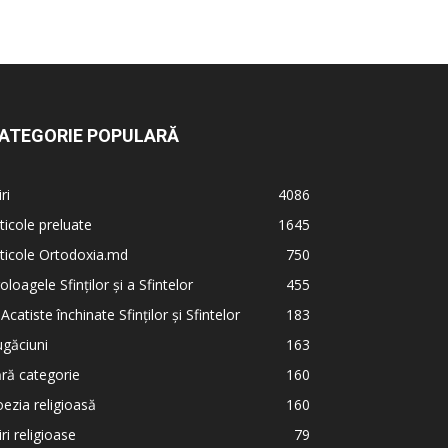
ATEGORIE POPULARĂ
iri
4086
ticole preluate
1645
ticole Ortodoxia.md
750
oloagele Sfinților și a Sfintelor
455
 Acatiste închinate Sfinților și Sfintelor
183
găciuni
163
ră categorie
160
ezia religioasă
160
iri religioase
79