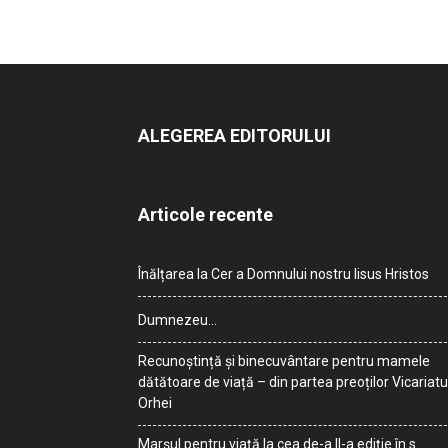
ALEGEREA EDITORULUI
Articole recente
Înălțarea la Cer a Domnului nostru Iisus Hristos
Dumnezeu…
Recunoștință și binecuvântare pentru mamele
dătătoare de viață – din partea preoților Vicariatu
Orhei
Marșul pentru viață la cea de-a II-a ediție în s.