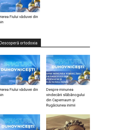
vierea Fiului văduvei din
in
Descoperă ortodoxia
vierea Fiului văduvei din
Despre minunea
in
vindecării slăbănogului
din Capernaum și
Rugăciunea inimii