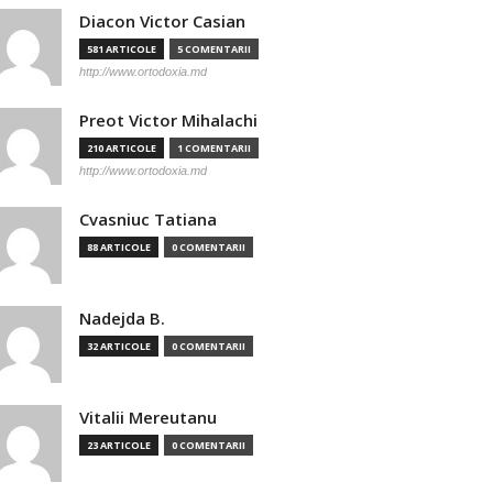
Diacon Victor Casian
581 ARTICOLE
5 COMENTARII
http://www.ortodoxia.md
Preot Victor Mihalachi
210 ARTICOLE
1 COMENTARII
http://www.ortodoxia.md
Cvasniuc Tatiana
88 ARTICOLE
0 COMENTARII
Nadejda B.
32 ARTICOLE
0 COMENTARII
Vitalii Mereutanu
23 ARTICOLE
0 COMENTARII