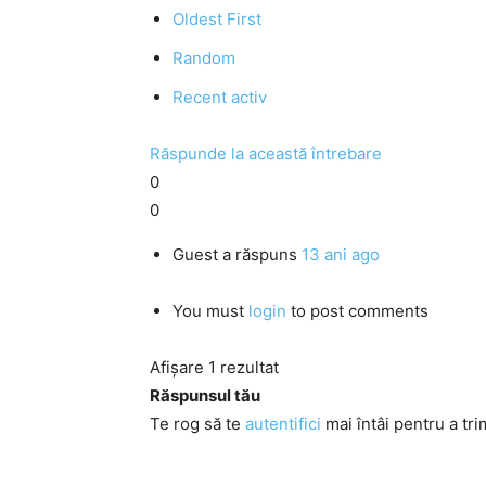
Oldest First
Random
Recent activ
Răspunde la această întrebare
0
0
Guest
a răspuns
13 ani ago
You must
login
to post comments
Afișare 1 rezultat
Răspunsul tău
Te rog să te
autentifici
mai întâi pentru a tri