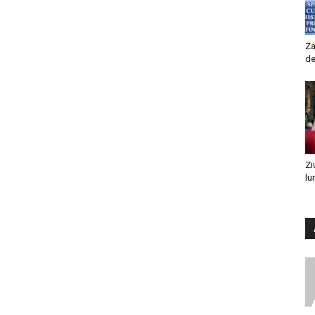
Za
de
Zi
lu