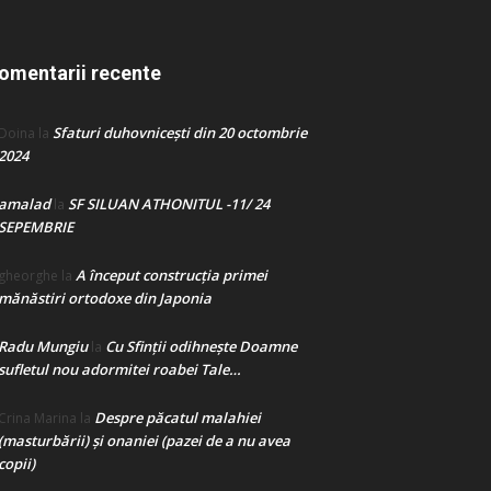
omentarii recente
Sfaturi duhovnicești din 20 octombrie
Doina
la
2024
amalad
SF SILUAN ATHONITUL -11/ 24
la
SEPEMBRIE
A început construcţia primei
gheorghe
la
mănăstiri ortodoxe din Japonia
Radu Mungiu
Cu Sfinții odihnește Doamne
la
sufletul nou adormitei roabei Tale…
Despre păcatul malahiei
Crina Marina
la
(masturbării) şi onaniei (pazei de a nu avea
copii)