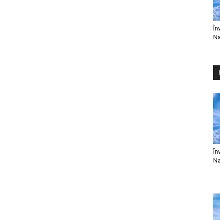
În
Na
În
Na