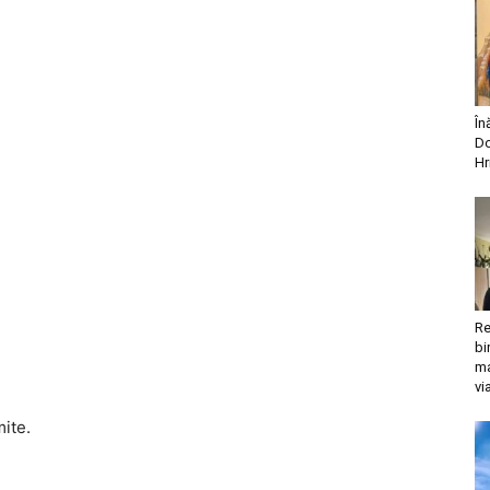
În
Do
Hr
Re
bi
ma
vi
mite.