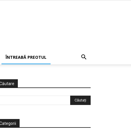
ÎNTREABĂ PREOTUL
Căutare
Categorii