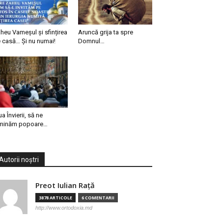
heu Vameșul și sfințirea
Aruncă grija ta spre
 casă… Și nu numai!
Domnul…
ua Învierii, să ne
minăm popoare…
Autorii noștri
Preot Iulian Raţă
3878 ARTICOLE
6 COMENTARII
http://www.ortodoxia.md