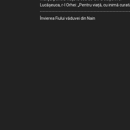
Lucășeuca, r-l Orhei: „Pentru viață, cu inimă curat
Învierea Fiului văduvei din Nain