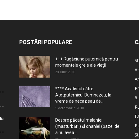
POSTĂRI POPULARE
C
+++ Rugăciune puternică pentru
St
momentele grele ale vieţii
Ar
28 iulie 2010
Ar
Pr
**** Acatistul către
Atotputernicul Dumnezeu, la
6.
vreme de necaz sau de...
Ru
5 octombrie 2010
Fă
lui
Despre păcatul malahiei
Po
(masturbării) şi onaniei (pazei de
a nu avea...
St