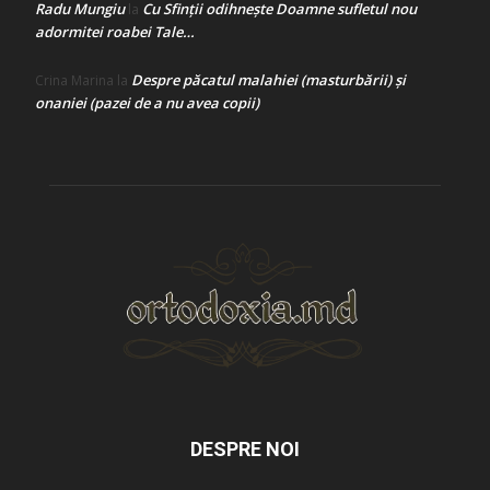
Radu Mungiu
Cu Sfinții odihnește Doamne sufletul nou
la
adormitei roabei Tale…
Despre păcatul malahiei (masturbării) şi
Crina Marina
la
onaniei (pazei de a nu avea copii)
DESPRE NOI