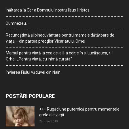
Înălțarea la Cer a Domnului nostru Iisus Hristos
Dumnezeu…
Recunoștință și binecuvântare pentru mamele dătătoare de
viață – din partea preoților Vicariatului Orhei
Marșul pentru viață la cea de-a II-a ediție în s. Lucășeuca, r-l
Orhei: „Pentru viață, cu inimă curată”
Învierea Fiului văduvei din Nain
POSTĂRI POPULARE
+++ Rugăciune puternică pentru momentele
grele ale vieţii
28 iulie 2010