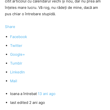
citit articolul cu calendarul vechi şi nou, dar nu prea am
înţeles mare lucru. Vă rog, nu râdeţi de mine, dacă am
pus chiar o întrebare stupidă.
Share
Facebook
Twitter
Google+
Tumblr
LinkedIn
Mail
Ioana
a întrebat
13 ani ago
last edited 2 ani ago