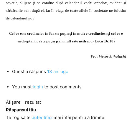
sovetic, slujesc și se conduc după calendarul vechi ortodox, evident și
sărbătorile sunt după el, iar în viața de toate zilele în societate ne folosim
de calendarul nou.
Cel ce este credincios în foarte puţin şi în mult e credincios; şi cel ce e
nedrept în foarte puţin şi în mult este nedrept. (Luca 16:10)
Prot Victor Mihalachi
Guest
a răspuns
13 ani ago
You must
login
to post comments
Afișare 1 rezultat
Răspunsul tău
Te rog să te
autentifici
mai întâi pentru a trimite.