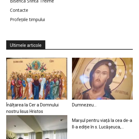
Biserica Sfinta Treime
Contacte
Profețiile timpului
Ultimele articole
Înălțarea la Cer a Domnului
Dumnezeu…
nostru Iisus Hristos
Marșul pentru viață la cea de-a
II-a ediție în s. Lucășeuca,...