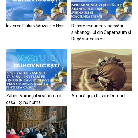
Învierea Fiului văduvei din Nain
Despre minunea vindecării
slăbănogului din Capernaum și
Rugăciunea inimii
Zaheu Vameșul și sfințirea de
Aruncă grija ta spre Domnul…
casă… Și nu numai!