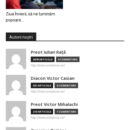
Ziua Învierii, să ne luminăm
popoare…
Autorii noștri
Preot Iulian Raţă
3878 ARTICOLE
6 COMENTARII
http://www.ortodoxia.md
Diacon Victor Casian
581 ARTICOLE
5 COMENTARII
http://www.ortodoxia.md
Preot Victor Mihalachi
210 ARTICOLE
1 COMENTARII
http://www.ortodoxia.md