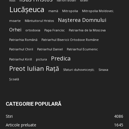
Iisus
Ilarion Boian
Israel
Lucășeuca
mamă
Mitropolia
Mitropolia Moldovei;
Nașterea Domnului
moarte
Mântuitorul Hristos
Orhei
ortodoxia
Papa Francisc
Patriarhia de la Moscova
Patriarhia Română
Patriarhul Bisericii Ortodoxe Române
Patriarhul Chiril
Patriarhul Daniel
Patriarhul Ecumenic
Predica
Patriarhul Kirill
pictura
Preot Iulian Rață
Sfaturi duhovnicești;
Sinaxa
Școală
CATEGORIE POPULARĂ
Stiri
4086
Articole preluate
1645