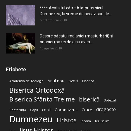
**** Acatistul către Atotputernicul
Dumnezeu, la vreme de necaz sau de...
5 octombrie 2010
Despre păcatul malahiei (masturbării) şi
onaniei (pazei de a nu avea...
15 aprilie 2010
Etichete
Anul nou
avort
Academia de Teologie
Biserica
Biserica Ortodoxă
Biserica Sfânta Treime
biserică
Botezul
dragoste
copil
Coronavirus
Cruce
Conferință
Copii
Dumnezeu
Hristos
Icoana
Ierusalim
Iisus Hristos