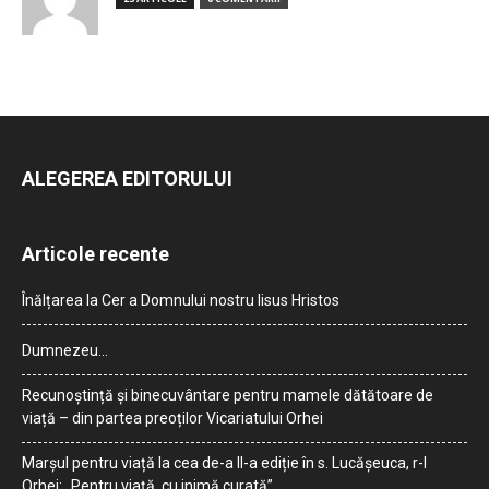
ALEGEREA EDITORULUI
Articole recente
Înălțarea la Cer a Domnului nostru Iisus Hristos
Dumnezeu…
Recunoștință și binecuvântare pentru mamele dătătoare de
viață – din partea preoților Vicariatului Orhei
Marșul pentru viață la cea de-a II-a ediție în s. Lucășeuca, r-l
Orhei: „Pentru viață, cu inimă curată”