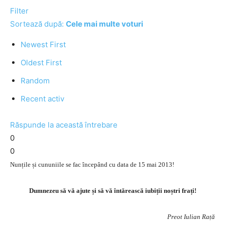
Filter
Sortează după:
Cele mai multe voturi
Newest First
Oldest First
Random
Recent activ
Răspunde la această întrebare
0
0
Nunțile și cununiile se fac începând cu data de 15 mai 2013!
Dumnezeu să vă ajute și să vă întărească iubiții noștri frați!
Preot Iulian Rață