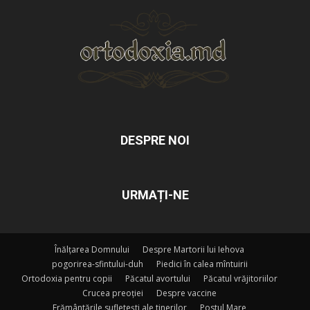
DESPRE NOI
URMAȚI-NE
Înălțarea Domnului
Despre Martorii lui Iehova
pogorirea-sfintului-duh
Piedici în calea mîntuirii
Ortodoxia pentru copii
Păcatul avortului
Păcatul vrăjitoriilor
Crucea preoției
Despre vaccine
Frământările sufletești ale tinerilor
Postul Mare