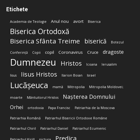
Etichete
Anul nou
avort
Academia de Teologie
Biserica
Biserica Ortodoxă
Biserica Sfânta Treime
biserică
Botezul
dragoste
copil
Coronavirus
Cruce
Conferință
Copii
Dumnezeu
Hristos
Icoana
Ierusalim
Iisus Hristos
Iisus
Ilarion Boian
Israel
Lucășeuca
mamă
Mitropolia
Mitropolia Moldovei;
Nașterea Domnului
moarte
Mântuitorul Hristos
Orhei
ortodoxia
Papa Francisc
Patriarhia de la Moscova
Patriarhia Română
Patriarhul Bisericii Ortodoxe Române
Patriarhul Chiril
Patriarhul Daniel
Patriarhul Ecumenic
Predica
Patriarhul Kirill
pictura