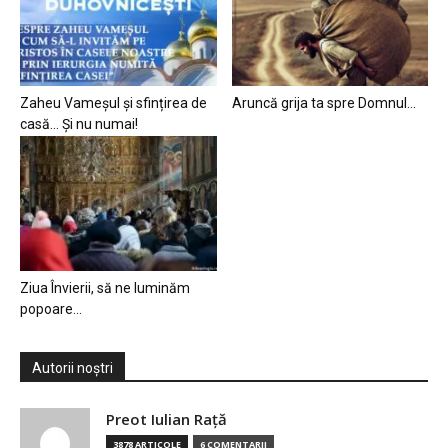
Zaheu Vameșul și sfințirea de
Aruncă grija ta spre Domnul…
casă… Și nu numai!
Ziua Învierii, să ne luminăm
popoare…
Autorii noștri
Preot Iulian Raţă
3878 ARTICOLE
6 COMENTARII