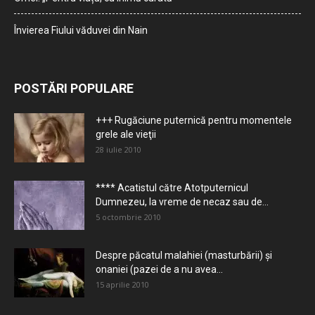
Învierea Fiului văduvei din Nain
POSTĂRI POPULARE
+++ Rugăciune puternică pentru momentele
grele ale vieţii
28 iulie 2010
**** Acatistul către Atotputernicul
Dumnezeu, la vreme de necaz sau de...
5 octombrie 2010
Despre păcatul malahiei (masturbării) şi
onaniei (pazei de a nu avea...
15 aprilie 2010