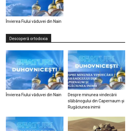
Învierea Fiului văduvei din Nain
Descoperă ortodoxia
Învierea Fiului văduvei din Nain
Despre minunea vindecării
slăbănogului din Capernaum și
Rugăciunea inimii