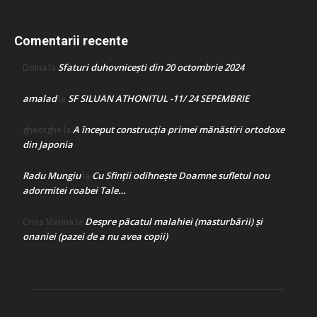
Comentarii recente
Sfaturi duhovnicești din 20 octombrie 2024
Doina
la
amalad
SF SILUAN ATHONITUL -11/ 24 SEPEMBRIE
la
A început construcţia primei mănăstiri ortodoxe
gheorghe
la
din Japonia
Radu Mungiu
Cu Sfinții odihnește Doamne sufletul nou
la
adormitei roabei Tale…
Despre păcatul malahiei (masturbării) şi
Crina Marina
la
onaniei (pazei de a nu avea copii)