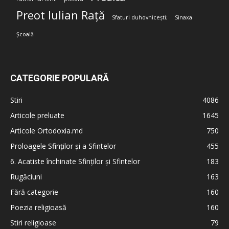
Preot Iulian Rață
Sfaturi duhovnicești;
Sinaxa
Școală
CATEGORIE POPULARĂ
Stiri
4086
Articole preluate
1645
Articole Ortodoxia.md
750
Proloagele Sfinților și a Sfintelor
455
6. Acatiste închinate Sfinților și Sfintelor
183
Rugăciuni
163
Fără categorie
160
Poezia religioasă
160
Stiri religioase
79