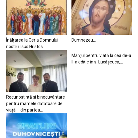
Înălțarea la Cer a Domnului
Dumnezeu…
nostru Iisus Hristos
Marșul pentru viață la cea de-a
II-a ediție în s. Lucășeuca,...
Recunoștință și binecuvântare
pentru mamele dătătoare de
viață – din partea...