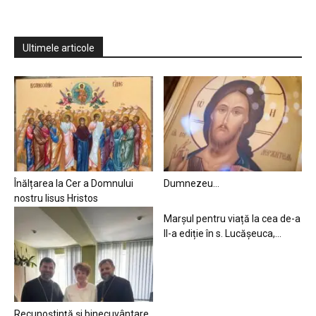
Ultimele articole
Înălțarea la Cer a Domnului
Dumnezeu…
nostru Iisus Hristos
Marșul pentru viață la cea de-a
II-a ediție în s. Lucășeuca,...
Recunoștință și binecuvântare