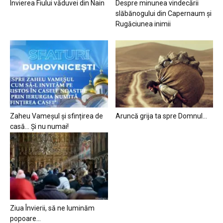
Învierea Fiului văduvei din Nain
Despre minunea vindecării
slăbănogului din Capernaum și
Rugăciunea inimii
Zaheu Vameșul și sfințirea de
Aruncă grija ta spre Domnul…
casă… Și nu numai!
Ziua Învierii, să ne luminăm
popoare…