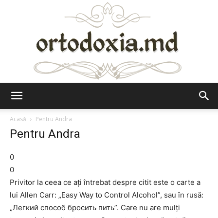
Ortodoxia.md
Acasă
Pentru Andra
Pentru Andra
0
0
Privitor la ceea ce aţi întrebat despre citit este o carte a
lui Allen Carr: „Easy Way to Control Alcohol”, sau în rusă:
„Легкий способ бросить пить”. Care nu are mulţi