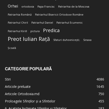
Orhei
ortodoxia
Papa Francisc
Patriarhia de la Moscova
Patriarhia Română
Patriarhul Bisericii Ortodoxe Române
Patriarhul Chiril
Patriarhul Daniel
Patriarhul Ecumenic
Predica
Patriarhul Kirill
pictura
Preot Iulian Rață
Sfaturi duhovnicești;
Sinaxa
Școală
CATEGORIE POPULARĂ
Stiri
4086
Articole preluate
1645
Articole Ortodoxia.md
750
Proloagele Sfinților și a Sfintelor
455
6. Acatiste închinate Sfinților și Sfintelor
183