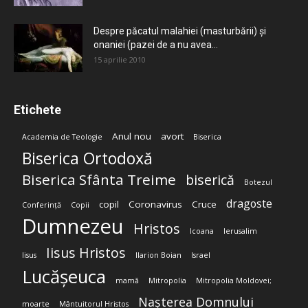
Despre păcatul malahiei (masturbării) şi
onaniei (pazei de a nu avea...
15 aprilie 2010
Etichete
Anul nou
avort
Academia de Teologie
Biserica
Biserica Ortodoxă
Biserica Sfânta Treime
biserică
Botezul
dragoste
copil
Coronavirus
Cruce
Conferință
Copii
Dumnezeu
Hristos
Icoana
Ierusalim
Iisus Hristos
Iisus
Ilarion Boian
Israel
Lucășeuca
mamă
Mitropolia
Mitropolia Moldovei;
Nașterea Domnului
moarte
Mântuitorul Hristos