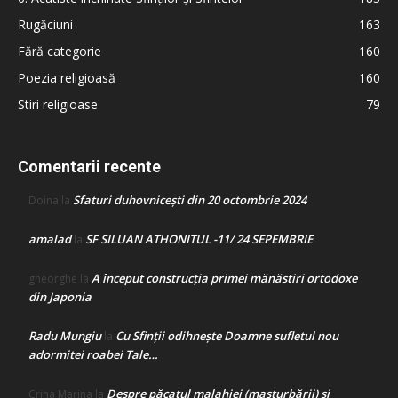
Rugăciuni
163
Fără categorie
160
Poezia religioasă
160
Stiri religioase
79
Comentarii recente
Sfaturi duhovnicești din 20 octombrie 2024
Doina
la
amalad
SF SILUAN ATHONITUL -11/ 24 SEPEMBRIE
la
A început construcţia primei mănăstiri ortodoxe
gheorghe
la
din Japonia
Radu Mungiu
Cu Sfinții odihnește Doamne sufletul nou
la
adormitei roabei Tale…
Despre păcatul malahiei (masturbării) şi
Crina Marina
la