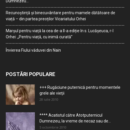
Dumnezeu…
Recunoștință și binecuvântare pentru mamele dătătoare de
viață – din partea preoților Vicariatului Orhei
Marșul pentru viață la cea de-a II-a ediție în s. Lucășeuca, r-l
Orhei: „Pentru viață, cu inimă curată”
Învierea Fiului văduvei din Nain
POSTĂRI POPULARE
+++ Rugăciune puternică pentru momentele
grele ale vieţii
28 iulie 2010
**** Acatistul către Atotputernicul
Dumnezeu, la vreme de necaz sau de...
5 octombrie 2010