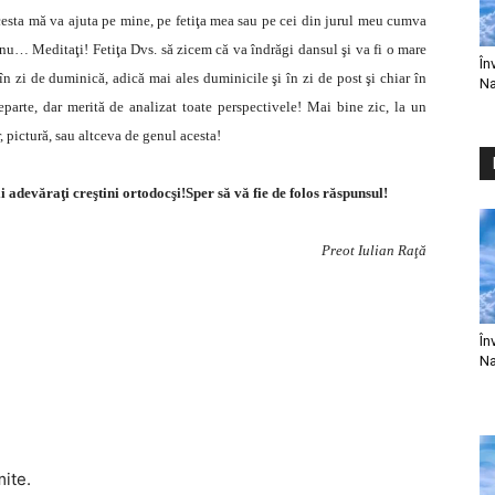
acesta mă va ajuta pe mine, pe fetiţa mea sau pe cei din jurul meu cumva
ă nu… Meditaţi! Fetiţa Dvs. să zicem că va îndrăgi dansul şi va fi o mare
În
n zi de duminică, adică mai ales duminicile şi în zi de post şi chiar în
Na
arte, dar merită de analizat toate perspectivele! Mai bine zic, la un
 pictură, sau altceva de genul acesta!
 adevăraţi creştini ortodocşi!Sper să vă fie de folos răspunsul!
Preot Iulian Raţă
În
Na
mite.