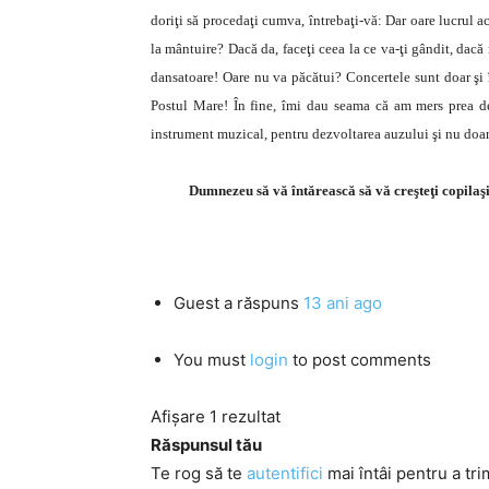
doriţi să procedaţi cumva, întrebaţi-vă: Dar oare lucrul 
la mântuire? Dacă da, faceţi ceea la ce va-ţi gândit, dac
dansatoare! Oare nu va păcătui? Concertele sunt doar şi î
Postul Mare! În fine, îmi dau seama că am mers prea dep
instrument muzical, pentru dezvoltarea auzului şi nu doar,
Dumnezeu să vă întărească să vă creşteţi copilaşii
Guest
a răspuns
13 ani ago
You must
login
to post comments
Afișare 1 rezultat
Răspunsul tău
Te rog să te
autentifici
mai întâi pentru a tri