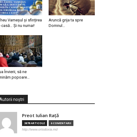
heu Vameșul și sfințirea
Aruncă grija ta spre
 casă… Și nu numai!
Domnul…
ua Învierii, să ne
minăm popoare…
Autorii noștri
Preot Iulian Raţă
3878 ARTICOLE
6 COMENTARII
http://www.ortodoxia.md