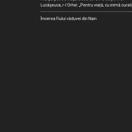
Lucășeuca, r-l Orhei: „Pentru viață, cu inimă curat
Învierea Fiului văduvei din Nain