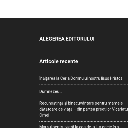
ALEGEREA EDITORULUI
Articole recente
Înălțarea la Cer a Domnului nostru Iisus Hristos
Dumnezeu…
Recunoștință și binecuvântare pentru mamele
dătătoare de viață – din partea preoților Vicariatu
Orhei
Marșul pentru viață la cea de-a II-a ediție în s.