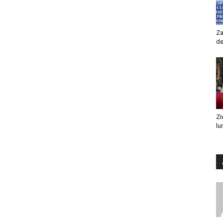
Za
de
Zi
lu