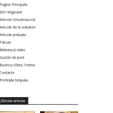
Pagina Principala
Știri religioase
Articole Ortodoxia.md
Articole de la vizitatori
Articole preluate
Tâlcuiri
Bibliotecă video
Gustări de post
Biserica Sfinta Treime
Contacte
Profețiile timpului
Ultimele articole