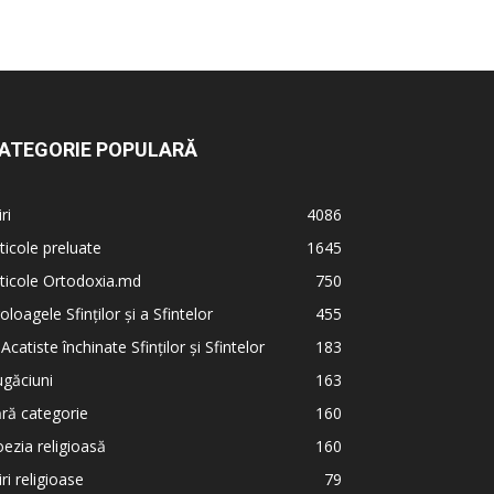
ATEGORIE POPULARĂ
iri
4086
ticole preluate
1645
ticole Ortodoxia.md
750
oloagele Sfinților și a Sfintelor
455
 Acatiste închinate Sfinților și Sfintelor
183
găciuni
163
ră categorie
160
ezia religioasă
160
iri religioase
79