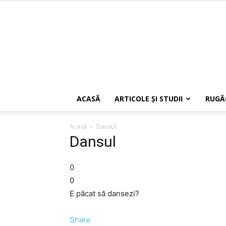
ACASĂ
ARTICOLE ŞI STUDII
RUGĂ
Acasă
Dansul
Dansul
0
0
E păcat să dansezi?
Share