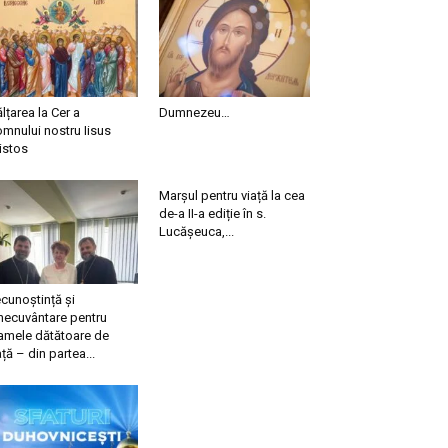
ălțarea la Cer a
Dumnezeu…
mnului nostru Iisus
istos
Marșul pentru viață la cea
de-a II-a ediție în s.
Lucășeuca,...
cunoștință și
necuvântare pentru
mele dătătoare de
ață – din partea...