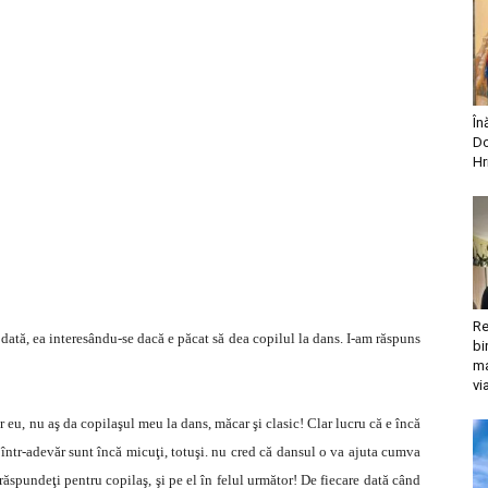
În
Do
Hr
Re
tă, ea interesându-se dacă e păcat să dea copilul la dans. I-am răspuns
bi
ma
vi
 eu, nu aş da copilaşul meu la dans, măcar şi clasic! Clar lucru că e încă
 într-adevăr sunt încă micuţi, totuşi. nu cred că dansul o va ajuta cumva
 răspundeţi pentru copilaş, şi pe el în felul următor! De fiecare dată când