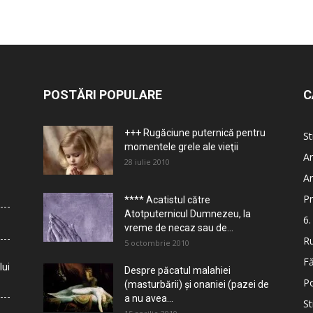
POSTĂRI POPULARE
C
+++ Rugăciune puternică pentru
St
momentele grele ale vieţii
Ar
28 iulie 2010
Ar
Pr
**** Acatistul către
Atotputernicul Dumnezeu, la
6.
vreme de necaz sau de...
Ru
5 octombrie 2010
Fă
lui
Despre păcatul malahiei
Po
(masturbării) şi onaniei (pazei de
a nu avea...
St