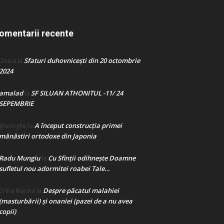
omentarii recente
Sfaturi duhovnicești din 20 octombrie
Doina
la
2024
amalad
SF SILUAN ATHONITUL -11/ 24
la
SEPEMBRIE
A început construcţia primei
gheorghe
la
mănăstiri ortodoxe din Japonia
Radu Mungiu
Cu Sfinții odihnește Doamne
la
sufletul nou adormitei roabei Tale…
Despre păcatul malahiei
Crina Marina
la
(masturbării) şi onaniei (pazei de a nu avea
copii)