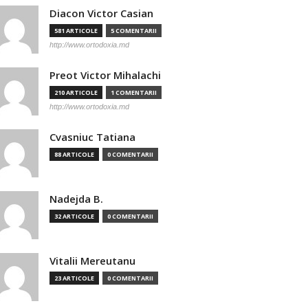
Diacon Victor Casian
581 ARTICOLE
5 COMENTARII
http://www.ortodoxia.md
Preot Victor Mihalachi
210 ARTICOLE
1 COMENTARII
http://www.ortodoxia.md
Cvasniuc Tatiana
88 ARTICOLE
0 COMENTARII
Nadejda B.
32 ARTICOLE
0 COMENTARII
Vitalii Mereutanu
23 ARTICOLE
0 COMENTARII