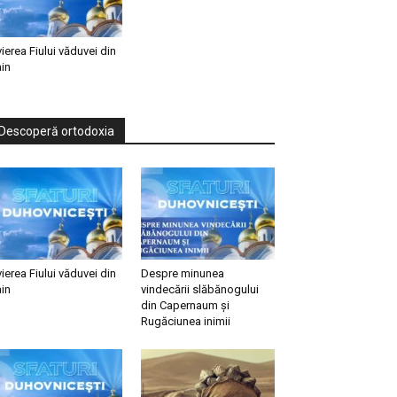
vierea Fiului văduvei din
in
Descoperă ortodoxia
vierea Fiului văduvei din
Despre minunea
in
vindecării slăbănogului
din Capernaum și
Rugăciunea inimii