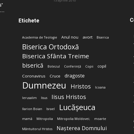
15 aprilie 2010
ă”
C
Etichete
Anul nou
avort
Academia de Teologie
Biserica
Biserica Ortodoxă
Biserica Sfânta Treime
biserică
copil
Botezul
Conferință
Copii
dragoste
Coronavirus
Cruce
Dumnezeu
Hristos
Icoana
Iisus Hristos
Ierusalim
Iisus
Lucășeuca
Ilarion Boian
Israel
mamă
Mitropolia
Mitropolia Moldovei;
moarte
Nașterea Domnului
Mântuitorul Hristos