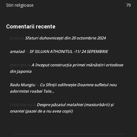
Stiri religioase
79
Comentarii recente
Sfaturi duhovnicești din 20 octombrie 2024
Doina
la
amalad
SF SILUAN ATHONITUL -11/ 24 SEPEMBRIE
la
A început construcţia primei mănăstiri ortodoxe
gheorghe
la
din Japonia
Radu Mungiu
Cu Sfinții odihnește Doamne sufletul nou
la
adormitei roabei Tale…
Despre păcatul malahiei (masturbării) şi
Crina Marina
la
onaniei (pazei de a nu avea copii)