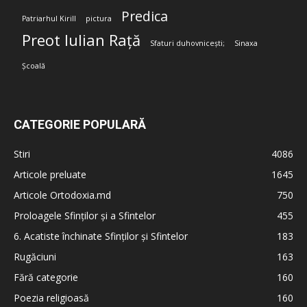
Predica
Patriarhul Kirill
pictura
Preot Iulian Rață
Sfaturi duhovnicești;
Sinaxa
Școală
CATEGORIE POPULARĂ
Stiri
4086
Articole preluate
1645
Articole Ortodoxia.md
750
Proloagele Sfinților și a Sfintelor
455
6. Acatiste închinate Sfinților și Sfintelor
183
Rugăciuni
163
Fără categorie
160
Poezia religioasă
160