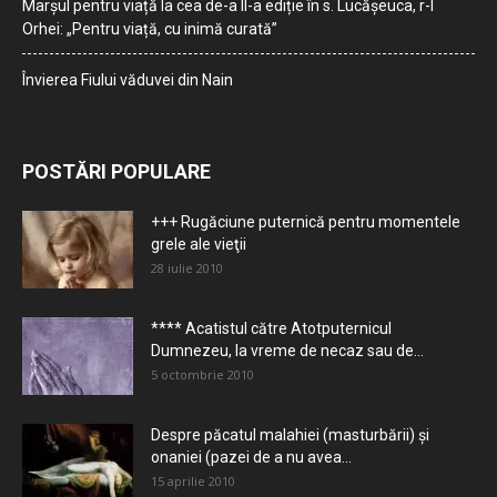
Marșul pentru viață la cea de-a II-a ediție în s. Lucășeuca, r-l
Orhei: „Pentru viață, cu inimă curată”
Învierea Fiului văduvei din Nain
POSTĂRI POPULARE
+++ Rugăciune puternică pentru momentele
grele ale vieţii
28 iulie 2010
**** Acatistul către Atotputernicul
Dumnezeu, la vreme de necaz sau de...
5 octombrie 2010
Despre păcatul malahiei (masturbării) şi
onaniei (pazei de a nu avea...
15 aprilie 2010