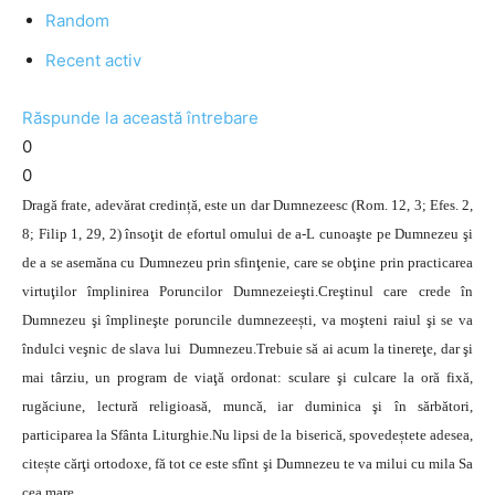
Random
Recent activ
Răspunde la această întrebare
0
0
Dragă frate, adevărat credință, este un dar Dumnezeesc (Rom. 12, 3; Efes. 2,
8; Filip 1, 29, 2) însoţit de efortul omului de a-L cunoaşte pe Dumnezeu şi
de a se asemăna cu Dumnezeu prin sfinţenie, care se obţine prin practicarea
virtuţilor împlinirea Poruncilor Dumnezeieşti.Creştinul care crede în
Dumnezeu şi împlineşte poruncile dumnezeești, va moşteni raiul şi se va
îndulci veşnic de slava lui Dumnezeu.Trebuie să ai acum la tinereţe, dar şi
mai târziu, un program de viaţă ordonat: sculare şi culcare la oră fixă,
rugăciune, lectură religioasă, muncă, iar duminica şi în sărbători,
participarea la Sfânta Liturghie.Nu lipsi de la biserică, spovedeștete adesea,
citește cărţi ortodoxe, fă tot ce este sfînt şi Dumnezeu te va milui cu mila Sa
cea mare.