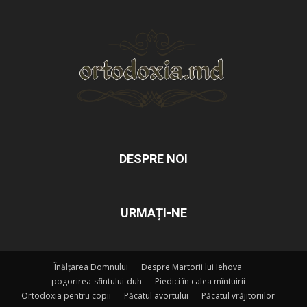
DESPRE NOI
URMAȚI-NE
Înălțarea Domnului
Despre Martorii lui Iehova
pogorirea-sfintului-duh
Piedici în calea mîntuirii
Ortodoxia pentru copii
Păcatul avortului
Păcatul vrăjitoriilor