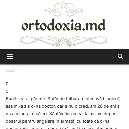
Ortodoxia.md
Acasă
0
0
Bună seara, părinte. Sufăr de tulburare afectivă bipolară,
aşa mi-a zis d-na doctor, dar e nu o cred, am 26 de ani şi
nu am lucrat nicăieri. Săptămâna aceasta mi-am depus
dosarul pentru angajare în armată, cu toate că d-na
doctor mi-a interzis, dar eu mă simt în stare. Am numai