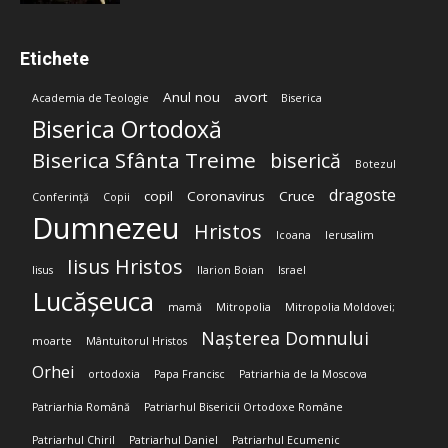
Etichete
Anul nou
avort
Academia de Teologie
Biserica
Biserica Ortodoxă
Biserica Sfânta Treime
biserică
Botezul
dragoste
copil
Coronavirus
Cruce
Conferință
Copii
Dumnezeu
Hristos
Icoana
Ierusalim
Iisus Hristos
Iisus
Ilarion Boian
Israel
Lucășeuca
mamă
Mitropolia
Mitropolia Moldovei;
Nașterea Domnului
moarte
Mântuitorul Hristos
Orhei
ortodoxia
Papa Francisc
Patriarhia de la Moscova
Patriarhia Română
Patriarhul Bisericii Ortodoxe Române
Patriarhul Chiril
Patriarhul Daniel
Patriarhul Ecumenic