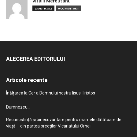
Vitalii Mereutanu
23 ARTICOLE
0 COMENTARII
ALEGEREA EDITORULUI
Articole recente
Înălțarea la Cer a Domnului nostru Iisus Hristos
Dumnezeu…
Recunoștință și binecuvântare pentru mamele dătătoare de
viață – din partea preoților Vicariatului Orhei