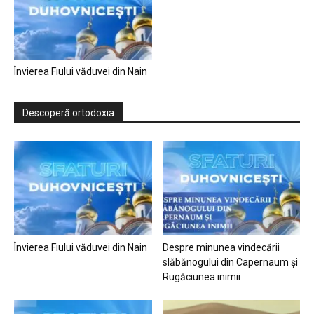
Învierea Fiului văduvei din Nain
Descoperă ortodoxia
Învierea Fiului văduvei din Nain
Despre minunea vindecării
slăbănogului din Capernaum și
Rugăciunea inimii