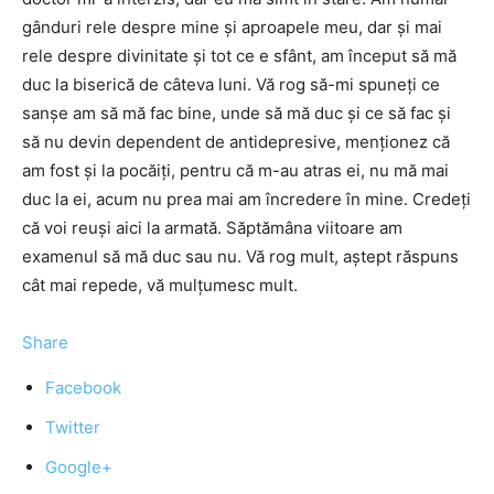
gânduri rele despre mine şi aproapele meu, dar şi mai
rele despre divinitate şi tot ce e sfânt, am început să mă
duc la biserică de câteva luni. Vă rog să-mi spuneţi ce
sanşe am să mă fac bine, unde să mă duc şi ce să fac şi
să nu devin dependent de antidepresive, menţionez că
am fost şi la pocăiţi, pentru că m-au atras ei, nu mă mai
duc la ei, acum nu prea mai am încredere în mine. Credeţi
că voi reuşi aici la armată. Săptămâna viitoare am
examenul să mă duc sau nu. Vă rog mult, aştept răspuns
cât mai repede, vă mulţumesc mult.
Share
Facebook
Twitter
Google+