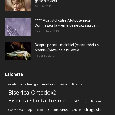
grele ale vieţii
28 iulie 2010
**** Acatistul către Atotputernicul
Dumnezeu, la vreme de necaz sau de...
5 octombrie 2010
Despre păcatul malahiei (masturbării) şi
onaniei (pazei de a nu avea...
15 aprilie 2010
Etichete
Anul nou
avort
Academia de Teologie
Biserica
Biserica Ortodoxă
Biserica Sfânta Treime
biserică
Botezul
dragoste
copil
Coronavirus
Cruce
Conferință
Copii