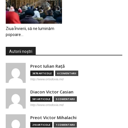
Ziua Învierii, să ne luminăm
popoare…
Autorii noștri
Preot Iulian Raţă
3878 ARTICOLE
6 COMENTARII
http://www.ortodoxia.md
Diacon Victor Casian
581 ARTICOLE
5 COMENTARII
http://www.ortodoxia.md
Preot Victor Mihalachi
210 ARTICOLE
1 COMENTARII