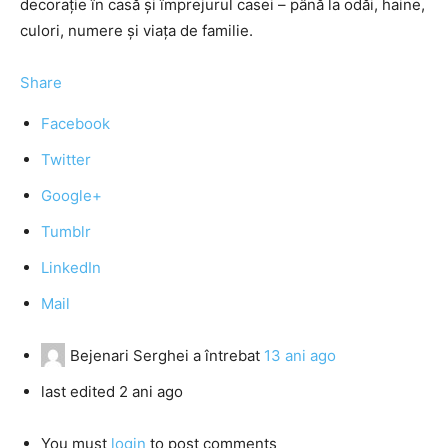
decorație în casă și împrejurul casei – până la odăi, haine,
culori, numere și viața de familie.
Share
Facebook
Twitter
Google+
Tumblr
LinkedIn
Mail
Bejenari Serghei
a întrebat
13 ani ago
last edited 2 ani ago
You must
login
to post comments