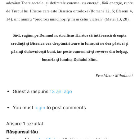
adevărat.Toate sectele, și defiretele curente, cu energei, fără energie, rupte
de Trupul lui Hristos care este Biserica ortodoxă (Romani 12, 5; Efeseni 4,
14), sînt numiţi “prooroci mincinoşi şi fii ai celui viclean” (Matei 13, 28).
Să-L rugăm pe Domnul nostru Iisus Hristos să întărească dreapta
credinţă şi Biserica cea dreptmăritoare în lume, să ne dea păstori şi
părinţi duhovniceşti buni, iar peste oameni să-şi reverse din belşug,
bucuria şi lumina Duhului Sfînt.
Prot Victor Mihalachi
Guest
a răspuns
13 ani ago
You must
login
to post comments
Afișare 1 rezultat
Răspunsul tău