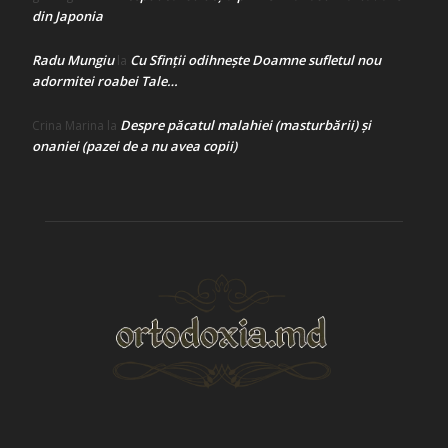
din Japonia
Radu Mungiu
Cu Sfinții odihnește Doamne sufletul nou
la
adormitei roabei Tale…
Despre păcatul malahiei (masturbării) şi
Crina Marina
la
onaniei (pazei de a nu avea copii)