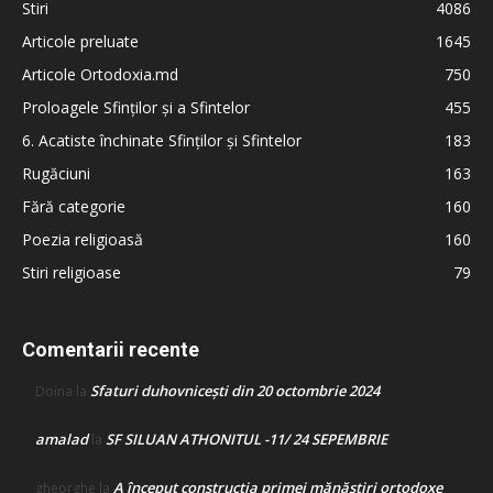
Stiri
4086
Articole preluate
1645
Articole Ortodoxia.md
750
Proloagele Sfinților și a Sfintelor
455
6. Acatiste închinate Sfinților și Sfintelor
183
Rugăciuni
163
Fără categorie
160
Poezia religioasă
160
Stiri religioase
79
Comentarii recente
Sfaturi duhovnicești din 20 octombrie 2024
Doina
la
amalad
SF SILUAN ATHONITUL -11/ 24 SEPEMBRIE
la
A început construcţia primei mănăstiri ortodoxe
gheorghe
la