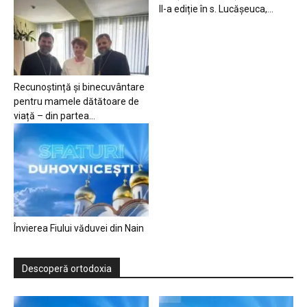
II-a ediție în s. Lucășeuca,...
Recunoștință și binecuvântare
pentru mamele dătătoare de
viață – din partea...
Învierea Fiului văduvei din Nain
Descoperă ortodoxia