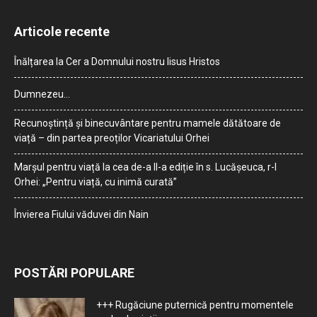
Articole recente
Înălțarea la Cer a Domnului nostru Iisus Hristos
Dumnezeu…
Recunoștință și binecuvântare pentru mamele dătătoare de
viață – din partea preoților Vicariatului Orhei
Marșul pentru viață la cea de-a II-a ediție în s. Lucășeuca, r-l
Orhei: „Pentru viață, cu inimă curată”
Învierea Fiului văduvei din Nain
POSTĂRI POPULARE
+++ Rugăciune puternică pentru momentele