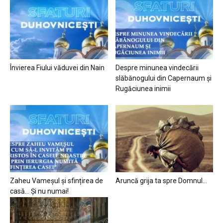
Învierea Fiului văduvei din Nain
Despre minunea vindecării
slăbănogului din Capernaum și
Rugăciunea inimii
Zaheu Vameșul și sfințirea de
Aruncă grija ta spre Domnul…
casă… Și nu numai!