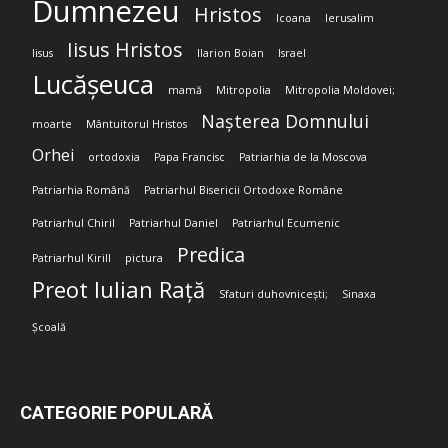
Dumnezeu
Hristos
Icoana
Ierusalim
Iisus Hristos
Iisus
Ilarion Boian
Israel
Lucășeuca
mamă
Mitropolia
Mitropolia Moldovei;
Nașterea Domnului
moarte
Mântuitorul Hristos
Orhei
ortodoxia
Papa Francisc
Patriarhia de la Moscova
Patriarhia Română
Patriarhul Bisericii Ortodoxe Române
Patriarhul Chiril
Patriarhul Daniel
Patriarhul Ecumenic
Predica
Patriarhul Kirill
pictura
Preot Iulian Rață
Sfaturi duhovnicești;
Sinaxa
Școală
CATEGORIE POPULARĂ