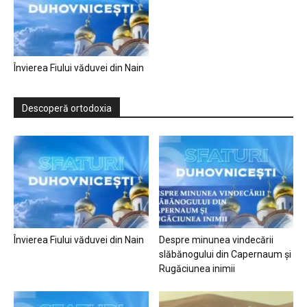
Învierea Fiului văduvei din Nain
Descoperă ortodoxia
Învierea Fiului văduvei din Nain
Despre minunea vindecării
slăbănogului din Capernaum și
Rugăciunea inimii