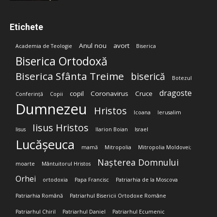
Etichete
Anul nou
avort
Academia de Teologie
Biserica
Biserica Ortodoxă
Biserica Sfânta Treime
biserică
Botezul
dragoste
copil
Coronavirus
Cruce
Conferință
Copii
Dumnezeu
Hristos
Icoana
Ierusalim
Iisus Hristos
Iisus
Ilarion Boian
Israel
Lucășeuca
mamă
Mitropolia
Mitropolia Moldovei;
Nașterea Domnului
moarte
Mântuitorul Hristos
Orhei
ortodoxia
Papa Francisc
Patriarhia de la Moscova
Patriarhia Română
Patriarhul Bisericii Ortodoxe Române
Patriarhul Chiril
Patriarhul Daniel
Patriarhul Ecumenic