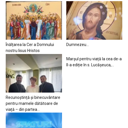
Înălțarea la Cer a Domnului
Dumnezeu…
nostru Iisus Hristos
Marșul pentru viață la cea de-a
II-a ediție în s. Lucășeuca,...
Recunoștință și binecuvântare
pentru mamele dătătoare de
viață – din partea...