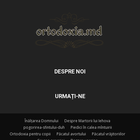
DESPRE NOI
URMAȚI-NE
Înălțarea Domnului
Despre Martorii lui Iehova
pogorirea-sfintului-duh
Piedici în calea mîntuirii
Ortodoxia pentru copii
Păcatul avortului
Păcatul vrăjitoriilor