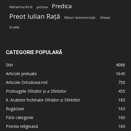
Predica
Patriarhul Kirill
pictura
Preot Iulian Rață
Sfaturi duhovnicești;
Sinaxa
Școală
CATEGORIE POPULARĂ
Stiri
4086
Articole preluate
1645
Articole Ortodoxia.md
750
Proloagele Sfinților și a Sfintelor
455
6. Acatiste închinate Sfinților și Sfintelor
183
Rugăciuni
163
Fără categorie
160
Poezia religioasă
160