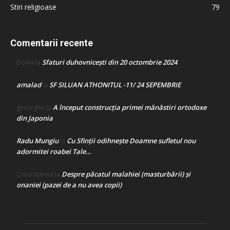
Stiri religioase
79
Comentarii recente
Sfaturi duhovnicești din 20 octombrie 2024
Doina
la
amalad
SF SILUAN ATHONITUL -11/ 24 SEPEMBRIE
la
A început construcţia primei mănăstiri ortodoxe
gheorghe
la
din Japonia
Radu Mungiu
Cu Sfinții odihnește Doamne sufletul nou
la
adormitei roabei Tale…
Despre păcatul malahiei (masturbării) şi
Crina Marina
la
onaniei (pazei de a nu avea copii)