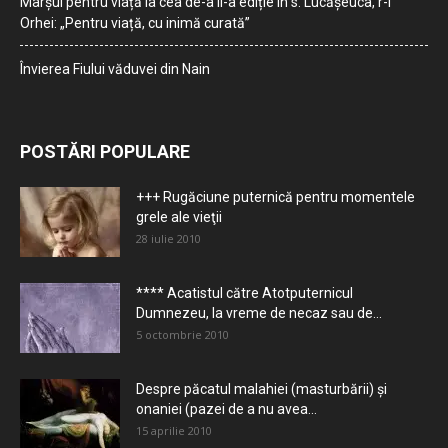
Marșul pentru viață la cea de-a II-a ediție în s. Lucășeuca, r-l
Orhei: „Pentru viață, cu inimă curată”
Învierea Fiului văduvei din Nain
POSTĂRI POPULARE
+++ Rugăciune puternică pentru momentele
grele ale vieţii
28 iulie 2010
**** Acatistul către Atotputernicul
Dumnezeu, la vreme de necaz sau de...
5 octombrie 2010
Despre păcatul malahiei (masturbării) şi
onaniei (pazei de a nu avea...
15 aprilie 2010