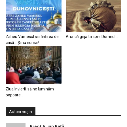
Zaheu Vameșul și sfințirea de
Aruncă grija ta spre Domnul…
casă… Și nu numai!
Ziua Învierii, să ne luminăm
popoare…
Autorii noștri
Preot Iulian Raţă