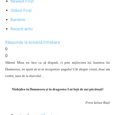
Newest First
Oldest First
Random
Recent activ
Răspunde la această întrebare
0
0
Sfântul Mina nu face ca să dispară, ci prin mijlocirea lui înaintea lui
Dumnezeu, ne ajută să ni se recupereze paguba! Cât despre visuri, doar am
vorbit, sunt de la diavolul…
Nădejdea în Dumnezeu și în dragostea Lui față de noi păcătoșii!
Preot Iulian Rață