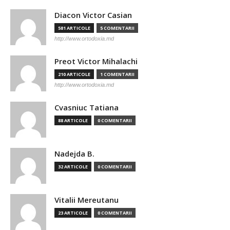
Diacon Victor Casian
581 ARTICOLE
5 COMENTARII
http://www.ortodoxia.md
Preot Victor Mihalachi
210 ARTICOLE
1 COMENTARII
http://www.ortodoxia.md
Cvasniuc Tatiana
88 ARTICOLE
0 COMENTARII
Nadejda B.
32 ARTICOLE
0 COMENTARII
Vitalii Mereutanu
23 ARTICOLE
0 COMENTARII