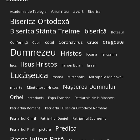
Anul nou
avort
Academia de Teologie
Biserica
Biserica Ortodoxă
Biserica Sfânta Treime
biserică
Botezul
dragoste
copil
Coronavirus
Cruce
Conferință
Copii
Dumnezeu
Hristos
Icoana
Ierusalim
Iisus Hristos
Iisus
Ilarion Boian
Israel
Lucășeuca
mamă
Mitropolia
Mitropolia Moldovei;
Nașterea Domnului
moarte
Mântuitorul Hristos
Orhei
ortodoxia
Papa Francisc
Patriarhia de la Moscova
Patriarhia Română
Patriarhul Bisericii Ortodoxe Române
Patriarhul Chiril
Patriarhul Daniel
Patriarhul Ecumenic
Predica
Patriarhul Kirill
pictura
Preot Iulian Rață