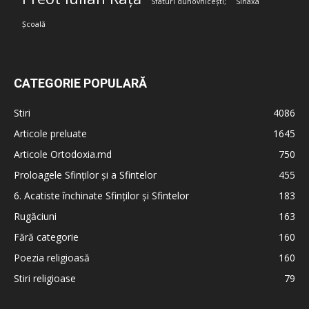
Sfaturi duhovnicești;
Sinaxa
Școală
CATEGORIE POPULARĂ
Stiri
4086
Articole preluate
1645
Articole Ortodoxia.md
750
Proloagele Sfinților și a Sfintelor
455
6. Acatiste închinate Sfinților și Sfintelor
183
Rugăciuni
163
Fără categorie
160
Poezia religioasă
160
Stiri religioase
79