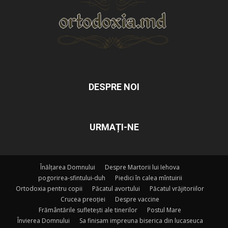
DESPRE NOI
URMAȚI-NE
Înălțarea Domnului
Despre Martorii lui Iehova
pogorirea-sfintului-duh
Piedici în calea mîntuirii
Ortodoxia pentru copii
Păcatul avortului
Păcatul vrăjitoriilor
Crucea preoției
Despre vaccine
Frământările sufletești ale tinerilor
Postul Mare
Învierea Domnului
Sa finisam impreuna biserica din lucaseuca