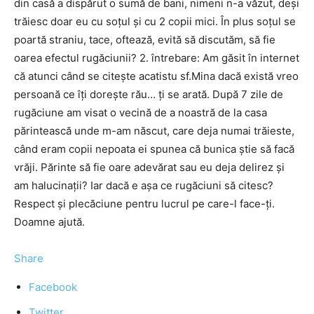
din casă a dispărut o sumă de bani, nimeni n-a văzut, deși
trăiesc doar eu cu soțul și cu 2 copii mici. În plus soțul se
poartă straniu, tace, oftează, evită să discutăm, să fie
oarea efectul rugăciunii? 2. întrebare: Am găsit în internet
că atunci când se citește acatistu sf.Mina dacă există vreo
persoană ce îți dorește rău… ți se arată. După 7 zile de
rugăciune am visat o vecină de a noastră de la casa
părintească unde m-am născut, care deja numai trăieste,
când eram copii nepoata ei spunea că bunica știe să facă
vrăji. Părinte să fie oare adevărat sau eu deja delirez și
am halucinații? Iar dacă e așa ce rugăciuni să citesc?
Respect și plecăciune pentru lucrul pe care-l face-ți.
Doamne ajută.
Share
Facebook
Twitter