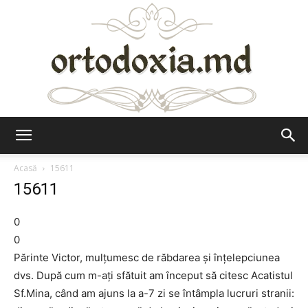
Ortodoxia.md
Acasă
15611
15611
0
0
Părinte Victor, mulțumesc de răbdarea și înțelepciunea
dvs. După cum m-ați sfătuit am început să citesc Acatistul
Sf.Mina, când am ajuns la a-7 zi se întâmpla lucruri stranii: