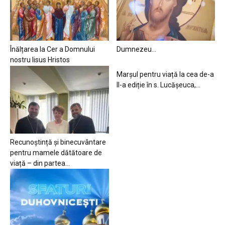
Înălțarea la Cer a Domnului
Dumnezeu…
nostru Iisus Hristos
Marșul pentru viață la cea de-a
II-a ediție în s. Lucășeuca,...
Recunoștință și binecuvântare
pentru mamele dătătoare de
viață – din partea...