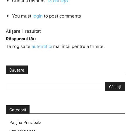
Guest
a răspuns
13 ani ago
You must
login
to post comments
Afișare 1 rezultat
Răspunsul tău
Te rog să te
autentifici
mai întâi pentru a trimite.
Căutare
Categorii
Pagina Principala