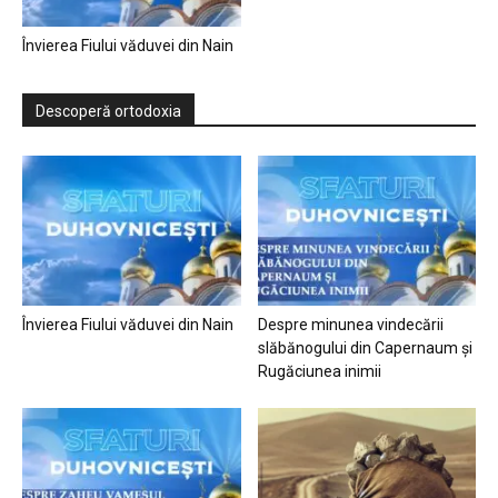
Învierea Fiului văduvei din Nain
Descoperă ortodoxia
Învierea Fiului văduvei din Nain
Despre minunea vindecării
slăbănogului din Capernaum și
Rugăciunea inimii