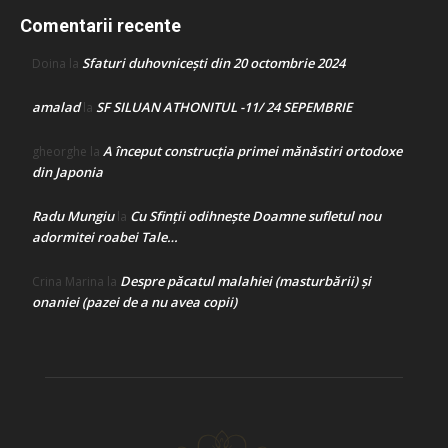
Comentarii recente
Sfaturi duhovnicești din 20 octombrie 2024
Doina
la
amalad
SF SILUAN ATHONITUL -11/ 24 SEPEMBRIE
la
A început construcţia primei mănăstiri ortodoxe
gheorghe
la
din Japonia
Radu Mungiu
Cu Sfinții odihnește Doamne sufletul nou
la
adormitei roabei Tale…
Despre păcatul malahiei (masturbării) şi
Crina Marina
la
onaniei (pazei de a nu avea copii)