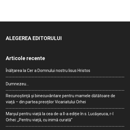
ALEGEREA EDITORULUI
Articole recente
Înălțarea la Cer a Domnului nostru Iisus Hristos
Dumnezeu…
Recunoștință și binecuvântare pentru mamele dătătoare de
viață – din partea preoților Vicariatului Orhei
Marșul pentru viață la cea de-a II-a ediție în s. Lucășeuca, r-l
Orhei: „Pentru viață, cu inimă curată”