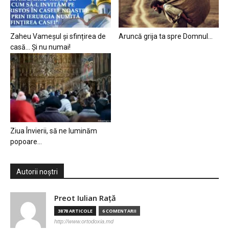
Zaheu Vameșul și sfințirea de
Aruncă grija ta spre Domnul…
casă… Și nu numai!
Ziua Învierii, să ne luminăm
popoare…
Autorii noștri
Preot Iulian Raţă
3878 ARTICOLE
6 COMENTARII
http://www.ortodoxia.md