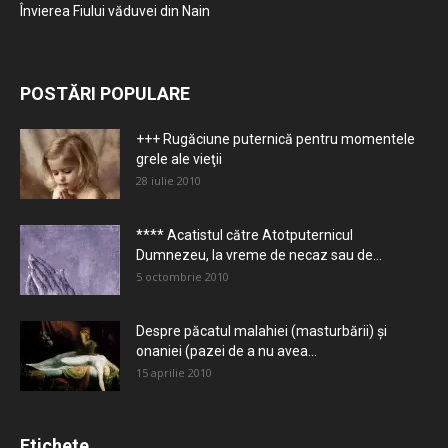
Învierea Fiului văduvei din Nain
POSTĂRI POPULARE
+++ Rugăciune puternică pentru momentele
grele ale vieţii
28 iulie 2010
**** Acatistul către Atotputernicul
Dumnezeu, la vreme de necaz sau de...
5 octombrie 2010
Despre păcatul malahiei (masturbării) şi
onaniei (pazei de a nu avea...
15 aprilie 2010
Etichete