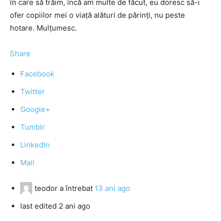
în care să trăim, încă am multe de făcut, eu doresc să-i
ofer copiilor mei o viaţă alături de părinţi, nu peste
hotare. Mulţumesc.
Share
Facebook
Twitter
Google+
Tumblr
LinkedIn
Mail
teodor
a întrebat
13 ani ago
last edited 2 ani ago