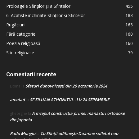
Proloagele Sfinților și a Sfintelor
455
6. Acatiste închinate Sfinților și Sfintelor
183
Rugăciuni
163
Fără categorie
160
Poezia religioasă
160
Stiri religioase
79
Comentarii recente
Sfaturi duhovnicești din 20 octombrie 2024
Doina
la
amalad
SF SILUAN ATHONITUL -11/ 24 SEPEMBRIE
la
A început construcţia primei mănăstiri ortodoxe
gheorghe
la
din Japonia
Radu Mungiu
Cu Sfinții odihnește Doamne sufletul nou
la