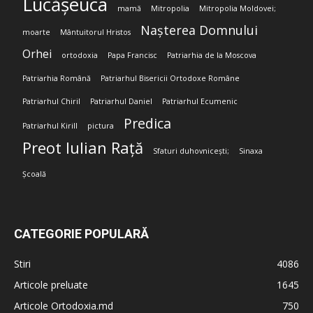
Lucășeuca
mamă
Mitropolia
Mitropolia Moldovei;
Nașterea Domnului
moarte
Mântuitorul Hristos
Orhei
ortodoxia
Papa Francisc
Patriarhia de la Moscova
Patriarhia Română
Patriarhul Bisericii Ortodoxe Române
Patriarhul Chiril
Patriarhul Daniel
Patriarhul Ecumenic
Predica
Patriarhul Kirill
pictura
Preot Iulian Rață
Sfaturi duhovnicești;
Sinaxa
Școală
CATEGORIE POPULARĂ
Stiri
4086
Articole preluate
1645
Articole Ortodoxia.md
750