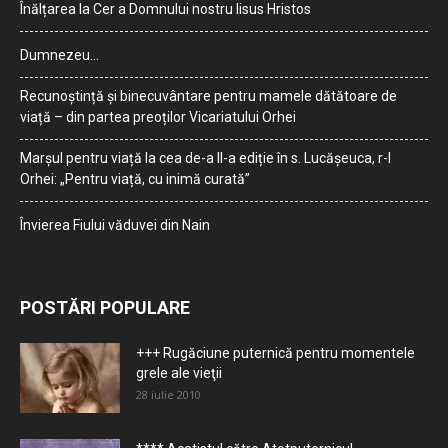
Înălțarea la Cer a Domnului nostru Iisus Hristos
Dumnezeu…
Recunoștință și binecuvântare pentru mamele dătătoare de
viață – din partea preoților Vicariatului Orhei
Marșul pentru viață la cea de-a II-a ediție în s. Lucășeuca, r-l
Orhei: „Pentru viață, cu inimă curată”
Învierea Fiului văduvei din Nain
POSTĂRI POPULARE
+++ Rugăciune puternică pentru momentele
grele ale vieţii
28 iulie 2010