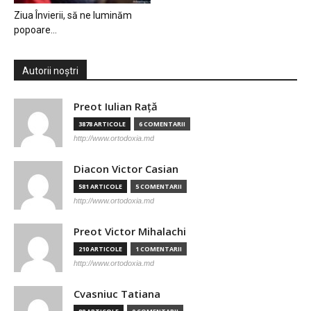
Ziua Învierii, să ne luminăm
popoare…
Autorii noștri
Preot Iulian Raţă
3878 ARTICOLE
6 COMENTARII
http://www.ortodoxia.md
Diacon Victor Casian
581 ARTICOLE
5 COMENTARII
http://www.ortodoxia.md
Preot Victor Mihalachi
210 ARTICOLE
1 COMENTARII
http://www.ortodoxia.md
Cvasniuc Tatiana