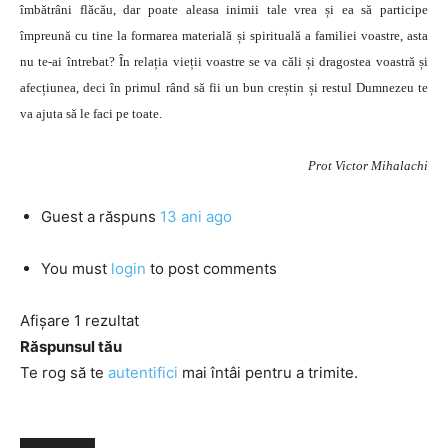
îmbătrâni flăcău, dar poate aleasa inimii tale vrea și ea să participe
împreună cu tine la formarea materială și spirituală a familiei voastre, asta
nu te-ai întrebat? În relația vieții voastre se va căli și dragostea voastră și
afecțiunea, deci în primul rând să fii un bun creștin și restul Dumnezeu te
va ajuta să le faci pe toate.
Prot Victor Mihalachi
Guest
a răspuns
13 ani ago
You must
login
to post comments
Afișare 1 rezultat
Răspunsul tău
Te rog să te
autentifici
mai întâi pentru a trimite.