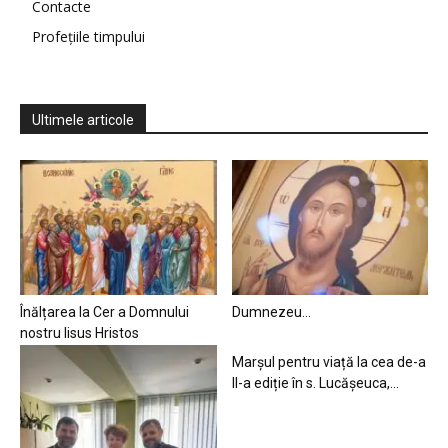
Contacte
Profețiile timpului
Ultimele articole
Înălțarea la Cer a Domnului
Dumnezeu…
nostru Iisus Hristos
Marșul pentru viață la cea de-a
II-a ediție în s. Lucășeuca,...