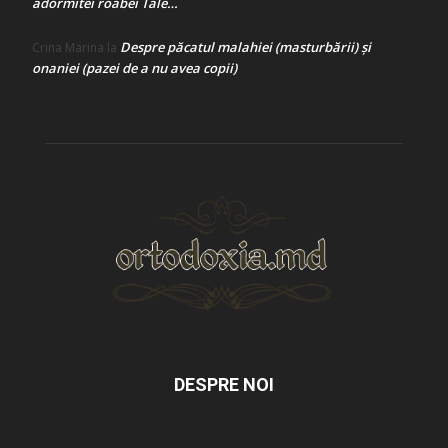
adormitei roabei Tale…
Despre păcatul malahiei (masturbării) şi
Crina Marina
la
onaniei (pazei de a nu avea copii)
DESPRE NOI