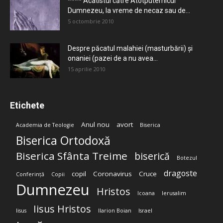
**** Acatistul către Atotputernicul
Dumnezeu, la vreme de necaz sau de...
5 octombrie 2010
Despre păcatul malahiei (masturbării) şi
onaniei (pazei de a nu avea...
15 aprilie 2010
Etichete
Anul nou
avort
Academia de Teologie
Biserica
Biserica Ortodoxă
Biserica Sfânta Treime
biserică
Botezul
dragoste
copil
Coronavirus
Cruce
Conferință
Copii
Dumnezeu
Hristos
Icoana
Ierusalim
Iisus Hristos
Iisus
Ilarion Boian
Israel