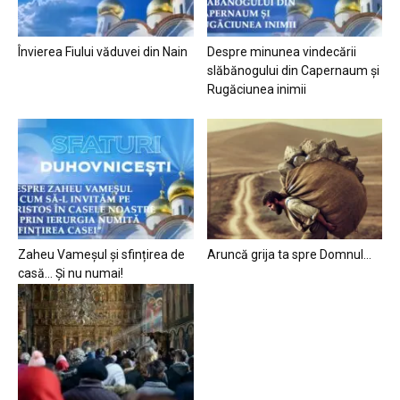
Învierea Fiului văduvei din Nain
Despre minunea vindecării
slăbănogului din Capernaum și
Rugăciunea inimii
Zaheu Vameșul și sfințirea de
Aruncă grija ta spre Domnul…
casă… Și nu numai!