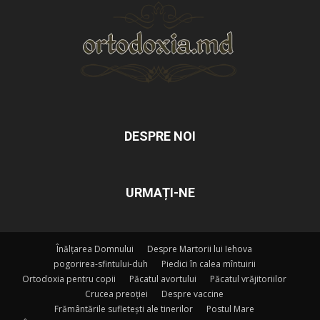
DESPRE NOI
URMAȚI-NE
Înălțarea Domnului
Despre Martorii lui Iehova
pogorirea-sfintului-duh
Piedici în calea mîntuirii
Ortodoxia pentru copii
Păcatul avortului
Păcatul vrăjitoriilor
Crucea preoției
Despre vaccine
Frământările sufletești ale tinerilor
Postul Mare