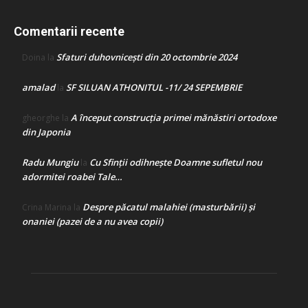
Comentarii recente
Sfaturi duhovnicești din 20 octombrie 2024
Doina
la
amalad
SF SILUAN ATHONITUL -11/ 24 SEPEMBRIE
la
A început construcţia primei mănăstiri ortodoxe
gheorghe
la
din Japonia
Radu Mungiu
Cu Sfinții odihnește Doamne sufletul nou
la
adormitei roabei Tale…
Despre păcatul malahiei (masturbării) şi
Crina Marina
la
onaniei (pazei de a nu avea copii)