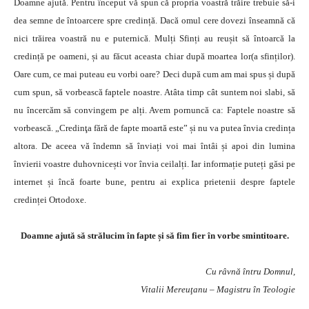
Doamne ajută. Pentru început vă spun că propria voastră trăire trebuie să-i
dea semne de întoarcere spre credință. Dacă omul cere dovezi înseamnă că
nici trăirea voastră nu e puternică. Mulți Sfinți au reușit să întoarcă la
credință pe oameni, și au făcut aceasta chiar după moartea lor(a sfinților).
Oare cum, ce mai puteau eu vorbi oare? Deci după cum am mai spus și după
cum spun, să vorbească faptele noastre. Atâta timp cât suntem noi slabi, să
nu încercăm să convingem pe alți. Avem pornuncă ca: Faptele noastre să
vorbească. „Credinţa fără de fapte moartă este” și nu va putea învia credința
altora. De aceea vă îndemn să înviați voi mai întâi și apoi din lumina
învierii voastre duhovnicești vor învia ceilalți. Iar informație puteți găsi pe
internet și încă foarte bune, pentru ai explica prietenii despre faptele
credinței Ortodoxe.
Doamne ajută să strălucim în fapte și să fim fier în vorbe smintitoare.
Cu râvnă întru Domnul,
Vitalii Mereuţanu – Magistru în Teologie