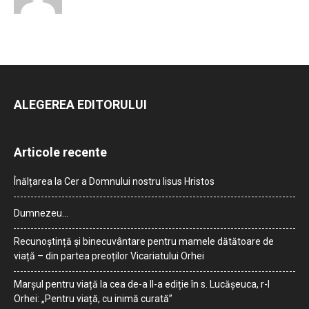
ALEGEREA EDITORULUI
Articole recente
Înălțarea la Cer a Domnului nostru Iisus Hristos
Dumnezeu…
Recunoștință și binecuvântare pentru mamele dătătoare de
viață – din partea preoților Vicariatului Orhei
Marșul pentru viață la cea de-a II-a ediție în s. Lucășeuca, r-l
Orhei: „Pentru viață, cu inimă curată”