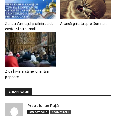
Zaheu Vameșul și sfințirea de
Aruncă grija ta spre Domnul…
casă… Și nu numai!
Ziua Învierii, să ne luminăm
popoare…
Autorii noștri
Preot Iulian Raţă
3878 ARTICOLE
6 COMENTARII