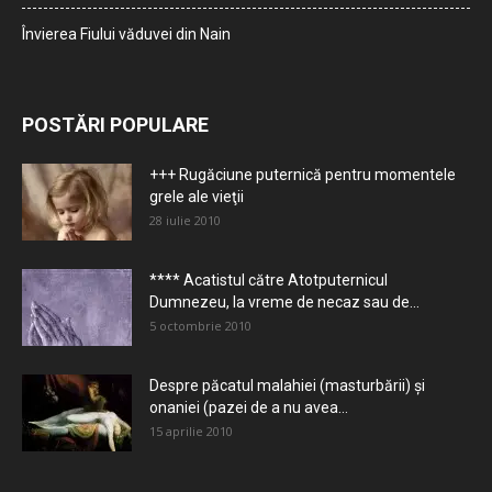
Învierea Fiului văduvei din Nain
POSTĂRI POPULARE
+++ Rugăciune puternică pentru momentele
grele ale vieţii
28 iulie 2010
**** Acatistul către Atotputernicul
Dumnezeu, la vreme de necaz sau de...
5 octombrie 2010
Despre păcatul malahiei (masturbării) şi
onaniei (pazei de a nu avea...
15 aprilie 2010