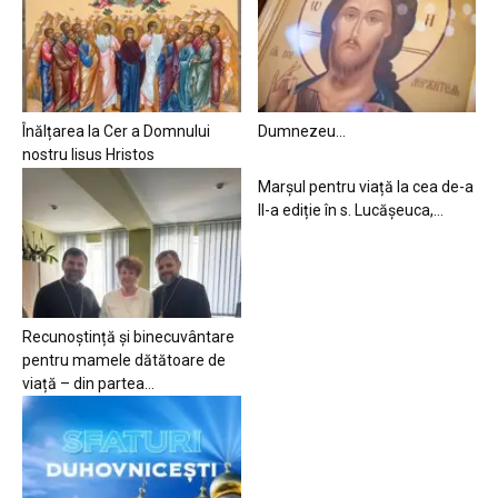
Înălțarea la Cer a Domnului
Dumnezeu…
nostru Iisus Hristos
Marșul pentru viață la cea de-a
II-a ediție în s. Lucășeuca,...
Recunoștință și binecuvântare
pentru mamele dătătoare de
viață – din partea...