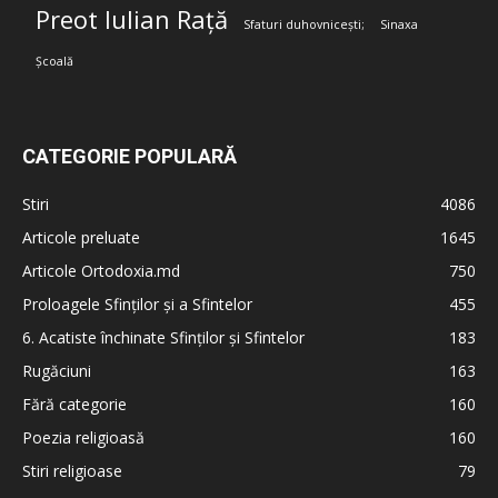
Preot Iulian Rață
Sfaturi duhovnicești;
Sinaxa
Școală
CATEGORIE POPULARĂ
Stiri
4086
Articole preluate
1645
Articole Ortodoxia.md
750
Proloagele Sfinților și a Sfintelor
455
6. Acatiste închinate Sfinților și Sfintelor
183
Rugăciuni
163
Fără categorie
160
Poezia religioasă
160
Stiri religioase
79