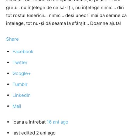
greu… nu înţelege de ce să-l ţii, nu înţelege nimic… din
tot rostul Bisericii… nimic… deşi uneori mai dă semne că
înţelege, tot nu-şi dă seama la sfârşit… Doamne ajută!
Share
Facebook
Twitter
Google+
Tumblr
LinkedIn
Mail
Ioana
a întrebat
16 ani ago
last edited 2 ani ago