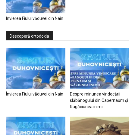
Învierea Fiului văduvei din Nain
Descoperă ortodoxia
Învierea Fiului văduvei din Nain
Despre minunea vindecării
slăbănogului din Capernaum și
Rugăciunea inimii