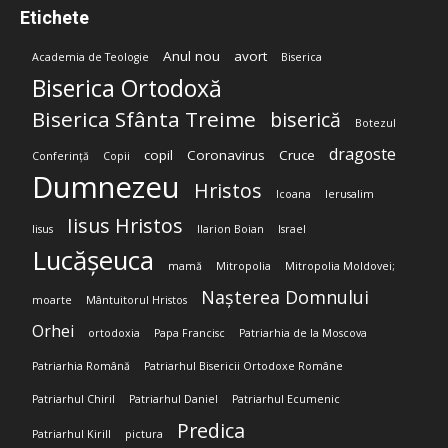
Etichete
Anul nou
avort
Academia de Teologie
Biserica
Biserica Ortodoxă
Biserica Sfânta Treime
biserică
Botezul
dragoste
copil
Coronavirus
Cruce
Conferință
Copii
Dumnezeu
Hristos
Icoana
Ierusalim
Iisus Hristos
Iisus
Ilarion Boian
Israel
Lucășeuca
mamă
Mitropolia
Mitropolia Moldovei;
Nașterea Domnului
moarte
Mântuitorul Hristos
Orhei
ortodoxia
Papa Francisc
Patriarhia de la Moscova
Patriarhia Română
Patriarhul Bisericii Ortodoxe Române
Patriarhul Chiril
Patriarhul Daniel
Patriarhul Ecumenic
Predica
Patriarhul Kirill
pictura