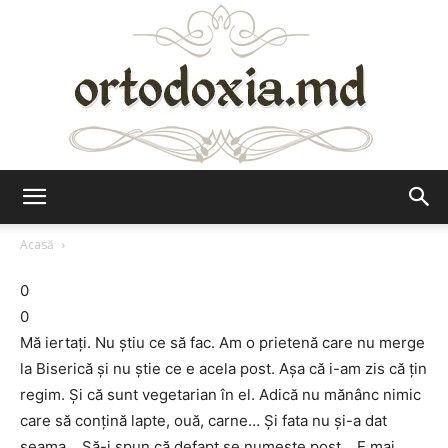
Ortodoxia.md
Acasă
0
0
Mă iertaţi. Nu ştiu ce să fac. Am o prietenă care nu merge
la Biserică şi nu ştie ce e acela post. Aşa că i-am zis că ţin
regim. Şi că sunt vegetarian în el. Adică nu mănânc nimic
care să conţină lapte, ouă, carne… Şi fata nu şi-a dat
seama… Să-i spun că defapt se numeşte post… E mai