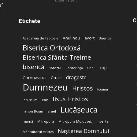
15 aprilie 2010
ă”
C
Etichete
Anul nou
avort
Academia de Teologie
Biserica
Biserica Ortodoxă
Biserica Sfânta Treime
biserică
copil
Botezul
Conferință
Copii
dragoste
Coronavirus
Cruce
Dumnezeu
Hristos
Icoana
Iisus Hristos
Ierusalim
Iisus
Lucășeuca
Ilarion Boian
Israel
mamă
Mitropolia
Mitropolia Moldovei;
moarte
Nașterea Domnului
Mântuitorul Hristos