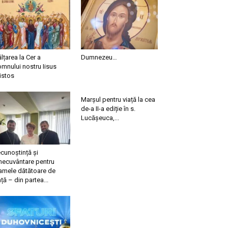
ălțarea la Cer a
Dumnezeu…
mnului nostru Iisus
istos
Marșul pentru viață la cea
de-a II-a ediție în s.
Lucășeuca,...
cunoștință și
necuvântare pentru
mele dătătoare de
ață – din partea...