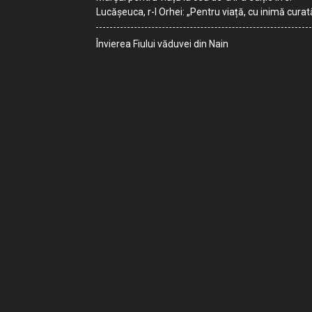
Lucășeuca, r-l Orhei: „Pentru viață, cu inimă curat
Învierea Fiului văduvei din Nain