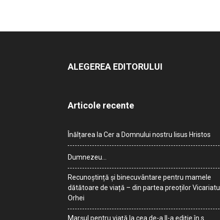
ALEGEREA EDITORULUI
Articole recente
Înălțarea la Cer a Domnului nostru Iisus Hristos
Dumnezeu…
Recunoștință și binecuvântare pentru mamele
dătătoare de viață – din partea preoților Vicariatu
Orhei
Marșul pentru viață la cea de-a II-a ediție în s.