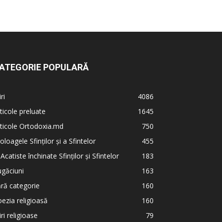
ATEGORIE POPULARĂ
iri
4086
ticole preluate
1645
ticole Ortodoxia.md
750
oloagele Sfinților și a Sfintelor
455
 Acatiste închinate Sfinților și Sfintelor
183
găciuni
163
ră categorie
160
ezia religioasă
160
iri religioase
79