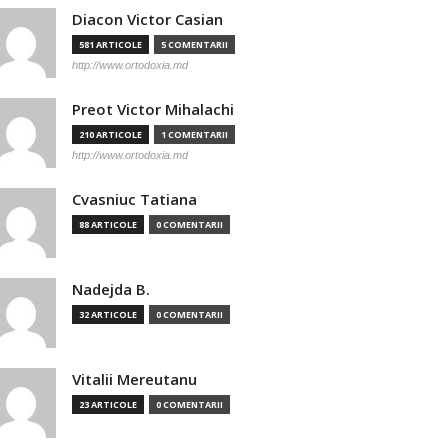
Diacon Victor Casian
581 ARTICOLE
5 COMENTARII
http://www.ortodoxia.md
Preot Victor Mihalachi
210 ARTICOLE
1 COMENTARII
http://www.ortodoxia.md
Cvasniuc Tatiana
88 ARTICOLE
0 COMENTARII
Nadejda B.
32 ARTICOLE
0 COMENTARII
Vitalii Mereutanu
23 ARTICOLE
0 COMENTARII