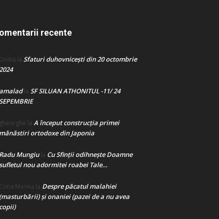
omentarii recente
Sfaturi duhovnicești din 20 octombrie
Doina
la
2024
amalad
SF SILUAN ATHONITUL -11/ 24
la
SEPEMBRIE
A început construcţia primei
gheorghe
la
mănăstiri ortodoxe din Japonia
Radu Mungiu
Cu Sfinții odihnește Doamne
la
sufletul nou adormitei roabei Tale…
Despre păcatul malahiei
Crina Marina
la
(masturbării) şi onaniei (pazei de a nu avea
copii)