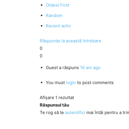
Oldest First
Random
Recent activ
Răspunde la această întrebare
0
0
Guest
a răspuns
16 ani ago
You must
login
to post comments
Afișare 1 rezultat
Răspunsul tău
Te rog să te
autentifici
mai întâi pentru a tri