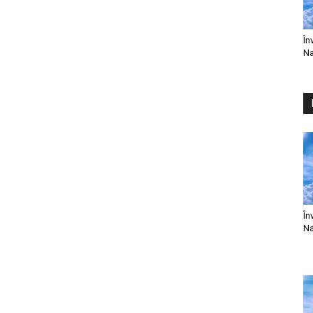
În
Na
În
Na