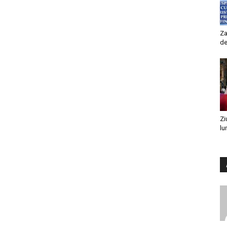
Za
de
Zi
lu