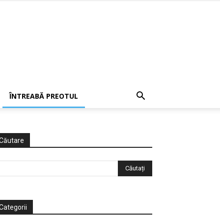
ÎNTREABĂ PREOTUL
Căutare
Categorii