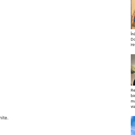
În
Do
Hr
Re
bi
ma
vi
mite.