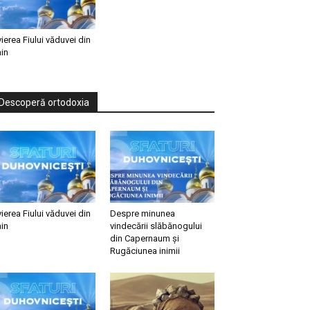
vierea Fiului văduvei din
in
Descoperă ortodoxia
vierea Fiului văduvei din
Despre minunea
in
vindecării slăbănogului
din Capernaum și
Rugăciunea inimii