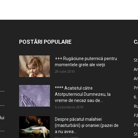
POSTĂRI POPULARE
C
+++ Rugăciune puternică pentru
St
momentele grele ale vieţii
Ar
28 iulie 2010
Ar
Pr
**** Acatistul către
Atotputernicul Dumnezeu, la
6.
vreme de necaz sau de...
Ru
5 octombrie 2010
Fă
lui
Despre păcatul malahiei
Po
(masturbării) şi onaniei (pazei de
a nu avea...
St