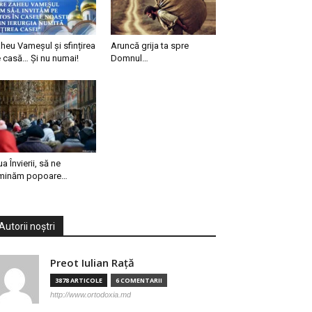
heu Vameșul și sfințirea
Aruncă grija ta spre
 casă… Și nu numai!
Domnul…
ua Învierii, să ne
minăm popoare…
Autorii noștri
Preot Iulian Raţă
3878 ARTICOLE
6 COMENTARII
http://www.ortodoxia.md