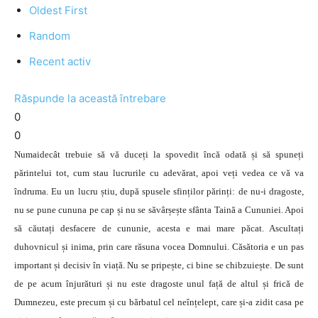
Oldest First
Random
Recent activ
Răspunde la această întrebare
0
0
Numaidecât trebuie să vă duceți la spovedit încă odată și să spuneți
părintelui tot, cum stau lucrurile cu adevărat, apoi veți vedea ce vă va
îndruma. Eu un lucru știu, după spusele sfinților părinți: de nu-i dragoste,
nu se pune cununa pe cap și nu se săvârșește sfânta Taină a Cununiei. Apoi
să căutați desfacere de cununie, acesta e mai mare păcat. Ascultați
duhovnicul și inima, prin care răsuna vocea Domnului. Căsătoria e un pas
important și decisiv în viață. Nu se pripește, ci bine se chibzuiește. De sunt
de pe acum înjurături și nu este dragoste unul față de altul și frică de
Dumnezeu, este precum și cu bărbatul cel neînțelept, care și-a zidit casa pe