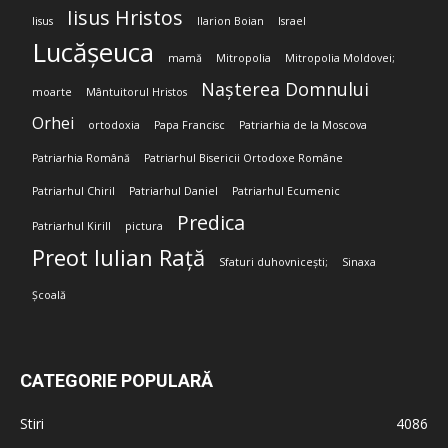
Iisus Hristos
Iisus
Ilarion Boian
Israel
Lucășeuca
mamă
Mitropolia
Mitropolia Moldovei;
Nașterea Domnului
moarte
Mântuitorul Hristos
Orhei
ortodoxia
Papa Francisc
Patriarhia de la Moscova
Patriarhia Română
Patriarhul Bisericii Ortodoxe Române
Patriarhul Chiril
Patriarhul Daniel
Patriarhul Ecumenic
Predica
Patriarhul Kirill
pictura
Preot Iulian Rață
Sfaturi duhovnicești;
Sinaxa
Școală
CATEGORIE POPULARĂ
Stiri
4086