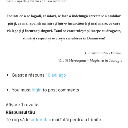
nisip – așa de greu vă va fi s-o mențineți.
Înainte de a se logodi, căsători, se face o îndelungă cercetare a ambilor
părți, ca mai apoi să nu intrați într-o încurcătură și mai mare, cu care
vă legați și încurcați singuri. Totul se construiește și începe cu dragoste,
stimă și respect și se crește cu iubirea în Dumnezeu!
Cu râvnă întru Domnul,
Vitalii Mereuţanu – Magistru în Teologie
Guest
a răspuns
16 ani ago
You must
login
to post comments
Afișare 1 rezultat
Răspunsul tău
Te rog să te
autentifici
mai întâi pentru a trimite.