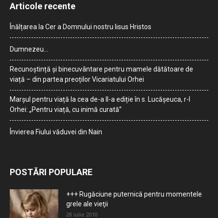
Articole recente
Înălțarea la Cer a Domnului nostru Iisus Hristos
Dumnezeu…
Recunoștință și binecuvântare pentru mamele dătătoare de
viață – din partea preoților Vicariatului Orhei
Marșul pentru viață la cea de-a II-a ediție în s. Lucășeuca, r-l
Orhei: „Pentru viață, cu inimă curată”
Învierea Fiului văduvei din Nain
POSTĂRI POPULARE
+++ Rugăciune puternică pentru momentele
grele ale vieţii
28 iulie 2010