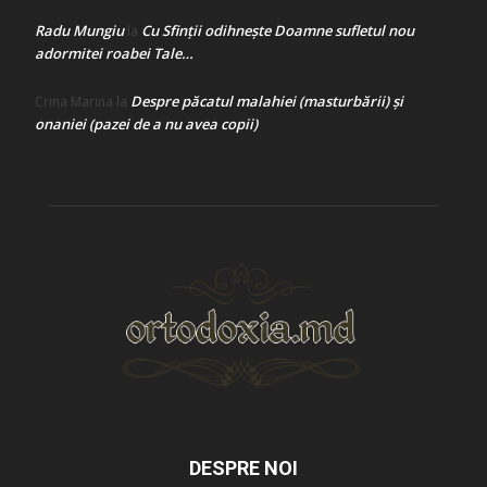
Radu Mungiu
Cu Sfinții odihnește Doamne sufletul nou
la
adormitei roabei Tale…
Despre păcatul malahiei (masturbării) şi
Crina Marina
la
onaniei (pazei de a nu avea copii)
DESPRE NOI