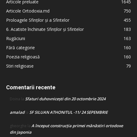
Articole preluate
1645
Articole Ortodoxia.md
750
Proloagele Sfinților și a Sfintelor
455
6. Acatiste închinate Sfinților și Sfintelor
183
Rugăciuni
163
Fără categorie
160
Poezia religioasă
160
Stiri religioase
79
Comentarii recente
Sfaturi duhovnicești din 20 octombrie 2024
Doina
la
amalad
SF SILUAN ATHONITUL -11/ 24 SEPEMBRIE
la
A început construcţia primei mănăstiri ortodoxe
gheorghe
la
din Japonia