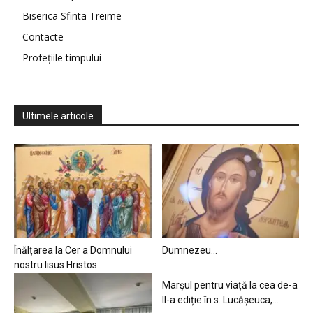
Biserica Sfinta Treime
Contacte
Profețiile timpului
Ultimele articole
Înălțarea la Cer a Domnului
Dumnezeu…
nostru Iisus Hristos
Marșul pentru viață la cea de-a
II-a ediție în s. Lucășeuca,...