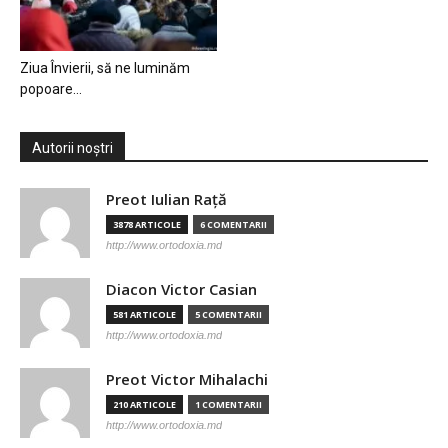
Ziua Învierii, să ne luminăm
popoare…
Autorii noștri
Preot Iulian Raţă
3878 ARTICOLE
6 COMENTARII
http://www.ortodoxia.md
Diacon Victor Casian
581 ARTICOLE
5 COMENTARII
http://www.ortodoxia.md
Preot Victor Mihalachi
210 ARTICOLE
1 COMENTARII
http://www.ortodoxia.md