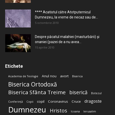
**** Acatistul către Atotputernicul
Dumnezeu, la vreme de necaz sau de...
5 octombrie 2010
Despre păcatul malahiei (masturbării) şi
onaniei (pazei de a nu avea...
15 aprilie 2010
Etichete
Anul nou
avort
Academia de Teologie
Biserica
Biserica Ortodoxă
Biserica Sfânta Treime
biserică
Botezul
dragoste
copil
Coronavirus
Cruce
Conferință
Copii
Dumnezeu
Hristos
Icoana
Ierusalim