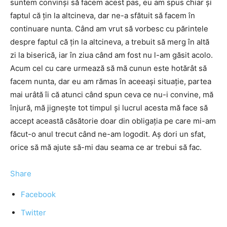
suntem convinși să facem acest pas, eu am spus chiar și
faptul că țin la altcineva, dar ne-a sfătuit să facem în
continuare nunta. Când am vrut să vorbesc cu părintele
despre faptul că țin la altcineva, a trebuit să merg în altă
zi la biserică, iar în ziua când am fost nu l-am găsit acolo.
Acum cel cu care urmează să mă cunun este hotărât să
facem nunta, dar eu am rămas în aceeași situație, partea
mai urâtă îi că atunci când spun ceva ce nu-i convine, mă
înjură, mă jignește tot timpul și lucrul acesta mă face să
accept această căsătorie doar din obligația pe care mi-am
făcut-o anul trecut când ne-am logodit. Aș dori un sfat,
orice să mă ajute să-mi dau seama ce ar trebui să fac.
Share
Facebook
Twitter