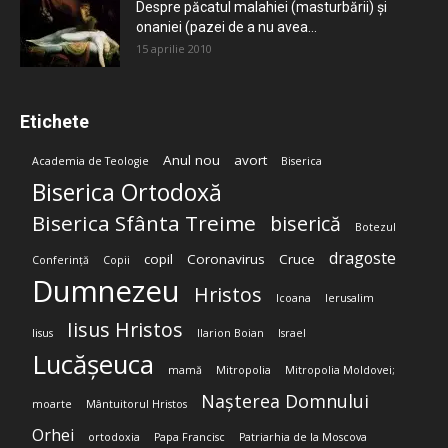
Despre păcatul malahiei (masturbării) şi
onaniei (pazei de a nu avea...
15 aprilie 2010
Etichete
Anul nou
avort
Academia de Teologie
Biserica
Biserica Ortodoxă
Biserica Sfânta Treime
biserică
Botezul
dragoste
copil
Coronavirus
Cruce
Conferință
Copii
Dumnezeu
Hristos
Icoana
Ierusalim
Iisus Hristos
Iisus
Ilarion Boian
Israel
Lucășeuca
mamă
Mitropolia
Mitropolia Moldovei;
Nașterea Domnului
moarte
Mântuitorul Hristos
Orhei
ortodoxia
Papa Francisc
Patriarhia de la Moscova