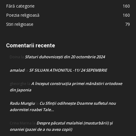
Fără categorie
160
Poezia religioasă
160
Stiri religioase
79
Comentarii recente
Sfaturi duhovnicești din 20 octombrie 2024
Doina
la
amalad
SF SILUAN ATHONITUL -11/ 24 SEPEMBRIE
la
A început construcţia primei mănăstiri ortodoxe
gheorghe
la
din Japonia
Radu Mungiu
Cu Sfinții odihnește Doamne sufletul nou
la
adormitei roabei Tale…
Despre păcatul malahiei (masturbării) şi
Crina Marina
la
onaniei (pazei de a nu avea copii)