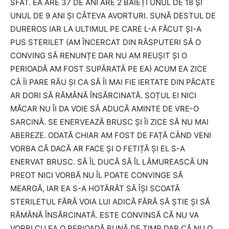
SFAT. EA ARE 37 DE ANI ARE 2 BĂIEȚI UNUL DE 18 ȘI
UNUL DE 9 ANI ȘI CÂTEVA AVORTURI. SUNĂ DESTUL DE
DUREROS IAR LA ULTIMUL PE CARE L-A FĂCUT ȘI-A
PUS STERILET (AM ÎNCERCAT DIN RĂSPUTERI SĂ O
CONVING SĂ RENUNȚE DAR NU AM REUȘIT ȘI O
PERIOADĂ AM FOST SUPĂRATĂ PE EA) ACUM EA ZICE
CĂ ÎI PARE RĂU ȘI CA SĂ ÎI MAI FIE IERTATE DIN PĂCATE
AR DORI SĂ RĂMÂNĂ ÎNSĂRCINATĂ. SOȚUL EI NICI
MĂCAR NU ÎI DA VOIE SĂ ADUCĂ AMINTE DE VRE-O
SARCINĂ. SE ENERVEAZĂ BRUSC ȘI ÎI ZICE SĂ NU MAI
ABEREZE. ODATĂ CHIAR AM FOST DE FAȚĂ CÂND VENI
VORBA CĂ DACĂ AR FACE ȘI O FETIȚĂ ȘI EL S-A
ENERVAT BRUSC. SĂ ÎL DUCĂ SĂ ÎL LĂMUREASCĂ UN
PREOT NICI VORBĂ NU ÎL POATE CONVINGE SĂ
MEARGĂ, IAR EA S-A HOTĂRÂT SĂ ÎȘI SCOATĂ
STERILETUL FĂRĂ VOIA LUI ADICĂ FĂRĂ SĂ ȘTIE ȘI SĂ
RĂMÂNĂ ÎNSĂRCINATĂ. ESTE CONVINSĂ CĂ NU VA
VORBI CU EA O PERIOADĂ BUNĂ DE TIMP DAR CĂ NU O