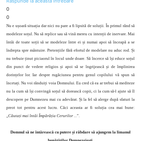
Răspunde la această întrebare
0
0
Nu e ușoară situația dar nici nu pare a fi lipsită de soluții. În primul rând să
modeleze soțul. Nu să replice sau să vină mereu cu intenții de inervare. Mai
întâi de toate soții să se modeleze între ei și numai apoi să înceapă a se
îndrepta spre mântuire. Pretențiile fără efortul de modelare nu aduc rod. Și
nu trebuie ținut piciaorul în locul unde doare. Să încerce să își educe soțul
din punct de vedere religios și apoi să se îngrijească și de împlinirea
dorințelor lor. Iar despre rugăciunea pentru genul copilului vă spun să
încetați. Nu voi rânduiți voia Domnului. Eu cred că ea ar trebui să mediteze
nu la cum să își convingă soțul să dorească copii, ci la cum să-l ajute să îl
descopere pe Dumnezeu mai cu adevărat. Și la fel să alerge după sfaturi la
preot tot pentru acest lucru. Căci aceasta ar fi soluția cea mai bune:
„
Căutați mai întâi Împărăția Cerurilor ..
.”.
Domnul să ne întărească cu putere și răbdare să ajungem la limanul
bunătăților Dumnezeiești.