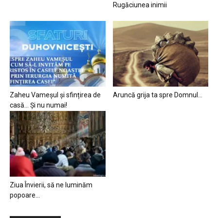
Rugăciunea inimii
Zaheu Vameșul și sfințirea de
Aruncă grija ta spre Domnul…
casă… Și nu numai!
Ziua Învierii, să ne luminăm
popoare…