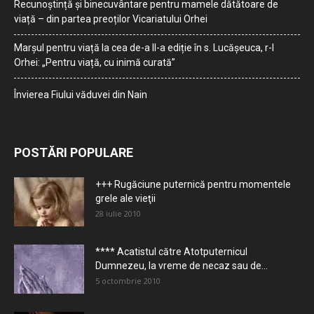
Recunoștință și binecuvântare pentru mamele dătătoare de
viață – din partea preoților Vicariatului Orhei
Marșul pentru viață la cea de-a II-a ediție în s. Lucășeuca, r-l
Orhei: „Pentru viață, cu inimă curată”
Învierea Fiului văduvei din Nain
POSTĂRI POPULARE
+++ Rugăciune puternică pentru momentele
grele ale vieţii
28 iulie 2010
**** Acatistul către Atotputernicul
Dumnezeu, la vreme de necaz sau de...
5 octombrie 2010