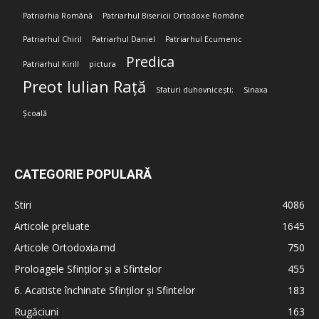
Patriarhia Română
Patriarhul Bisericii Ortodoxe Române
Patriarhul Chiril
Patriarhul Daniel
Patriarhul Ecumenic
Predica
Patriarhul Kirill
pictura
Preot Iulian Rață
Sfaturi duhovnicești;
Sinaxa
Școală
CATEGORIE POPULARĂ
Stiri
4086
Articole preluate
1645
Articole Ortodoxia.md
750
Proloagele Sfinților și a Sfintelor
455
6. Acatiste închinate Sfinților și Sfintelor
183
Rugăciuni
163