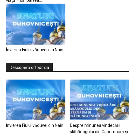
viață – din partea...
Învierea Fiului văduvei din Nain
Descoperă ortodoxia
Învierea Fiului văduvei din Nain
Despre minunea vindecării
slăbănogului din Capernaum și