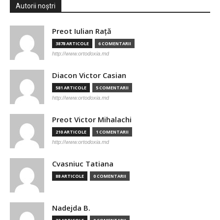
Autorii noștri
Preot Iulian Raţă
3878 ARTICOLE
6 COMENTARII
http://www.ortodoxia.md
Diacon Victor Casian
581 ARTICOLE
5 COMENTARII
http://www.ortodoxia.md
Preot Victor Mihalachi
210 ARTICOLE
1 COMENTARII
http://www.ortodoxia.md
Cvasniuc Tatiana
88 ARTICOLE
0 COMENTARII
Nadejda B.