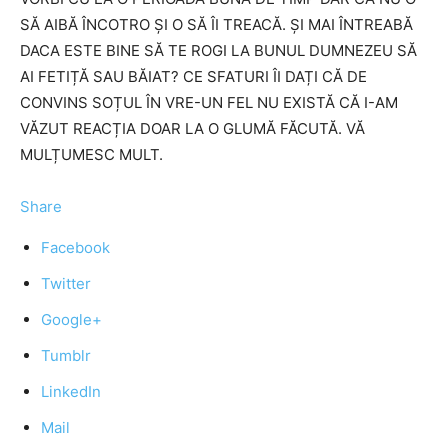
SĂ AIBĂ ÎNCOTRO ȘI O SĂ ÎI TREACĂ. ȘI MAI ÎNTREABĂ
DACA ESTE BINE SĂ TE ROGI LA BUNUL DUMNEZEU SĂ
AI FETIȚĂ SAU BĂIAT? CE SFATURI ÎI DAȚI CĂ DE
CONVINS SOȚUL ÎN VRE-UN FEL NU EXISTĂ CĂ I-AM
VĂZUT REACȚIA DOAR LA O GLUMĂ FĂCUTĂ. VĂ
MULȚUMESC MULT.
Share
Facebook
Twitter
Google+
Tumblr
LinkedIn
Mail