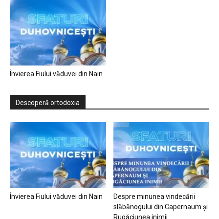
Învierea Fiului văduvei din Nain
Descoperă ortodoxia
Învierea Fiului văduvei din Nain
Despre minunea vindecării
slăbănogului din Capernaum și
Rugăciunea inimii