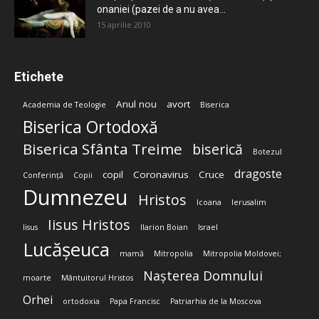
onaniei (pazei de a nu avea...
15 aprilie 2010
Etichete
Anul nou
avort
Academia de Teologie
Biserica
Biserica Ortodoxă
Biserica Sfânta Treime
biserică
Botezul
dragoste
copil
Coronavirus
Cruce
Conferință
Copii
Dumnezeu
Hristos
Icoana
Ierusalim
Iisus Hristos
Iisus
Ilarion Boian
Israel
Lucășeuca
mamă
Mitropolia
Mitropolia Moldovei;
Nașterea Domnului
moarte
Mântuitorul Hristos
Orhei
ortodoxia
Papa Francisc
Patriarhia de la Moscova