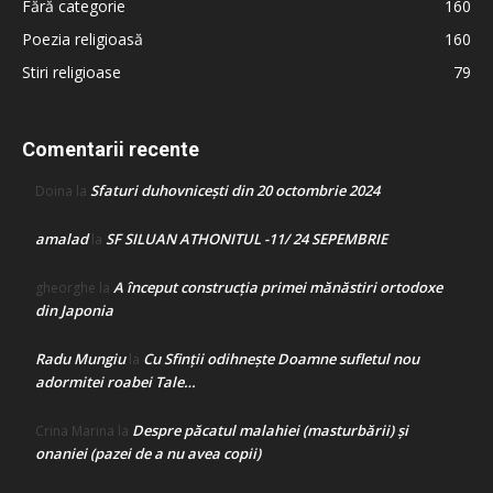
Fără categorie
160
Poezia religioasă
160
Stiri religioase
79
Comentarii recente
Sfaturi duhovnicești din 20 octombrie 2024
Doina
la
amalad
SF SILUAN ATHONITUL -11/ 24 SEPEMBRIE
la
A început construcţia primei mănăstiri ortodoxe
gheorghe
la
din Japonia
Radu Mungiu
Cu Sfinții odihnește Doamne sufletul nou
la
adormitei roabei Tale…
Despre păcatul malahiei (masturbării) şi
Crina Marina
la
onaniei (pazei de a nu avea copii)