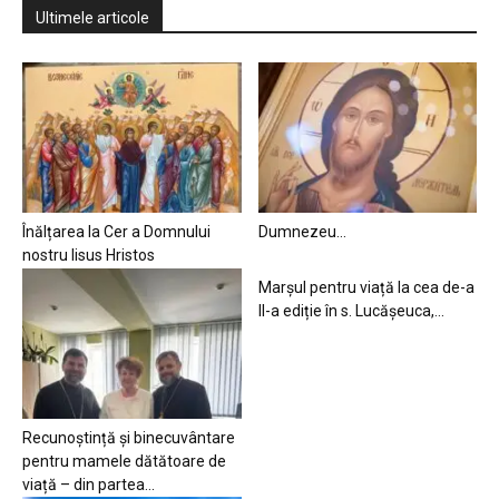
Ultimele articole
Înălțarea la Cer a Domnului
Dumnezeu…
nostru Iisus Hristos
Marșul pentru viață la cea de-a
II-a ediție în s. Lucășeuca,...
Recunoștință și binecuvântare
pentru mamele dătătoare de
viață – din partea...