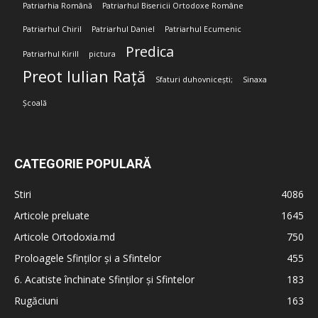
Patriarhia Română
Patriarhul Bisericii Ortodoxe Române
Patriarhul Chiril
Patriarhul Daniel
Patriarhul Ecumenic
Predica
Patriarhul Kirill
pictura
Preot Iulian Rață
Sfaturi duhovnicești;
Sinaxa
Școală
CATEGORIE POPULARĂ
Stiri
4086
Articole preluate
1645
Articole Ortodoxia.md
750
Proloagele Sfinților și a Sfintelor
455
6. Acatiste închinate Sfinților și Sfintelor
183
Rugăciuni
163