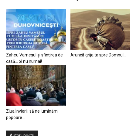
Zaheu Vameșul și sfințirea de
Aruncă grija ta spre Domnul…
casă… Și nu numai!
Ziua Învierii, să ne luminăm
popoare…
Autorii noștri