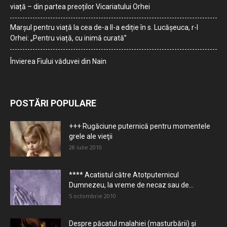
viață – din partea preoților Vicariatului Orhei
Marșul pentru viață la cea de-a II-a ediție în s. Lucășeuca, r-l
Orhei: „Pentru viață, cu inimă curată”
Învierea Fiului văduvei din Nain
POSTĂRI POPULARE
+++ Rugăciune puternică pentru momentele
grele ale vieţii
28 iulie 2010
**** Acatistul către Atotputernicul
Dumnezeu, la vreme de necaz sau de...
5 octombrie 2010
Despre păcatul malahiei (masturbării) şi