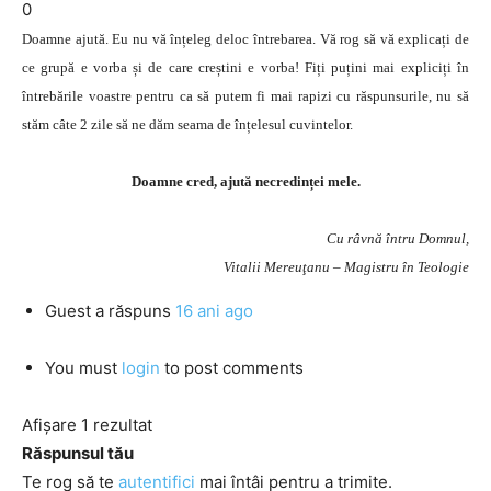
0
Doamne ajută. Eu nu vă înțeleg deloc întrebarea. Vă rog să vă explicați de
ce grupă e vorba și de care creștini e vorba! Fiți puțini mai expliciți în
întrebările voastre pentru ca să putem fi mai rapizi cu răspunsurile, nu să
stăm câte 2 zile să ne dăm seama de înțelesul cuvintelor.
Doamne cred, ajută necredinței mele.
Cu râvnă întru Domnul,
Vitalii Mereuţanu – Magistru în Teologie
Guest
a răspuns
16 ani ago
You must
login
to post comments
Afișare 1 rezultat
Răspunsul tău
Te rog să te
autentifici
mai întâi pentru a trimite.