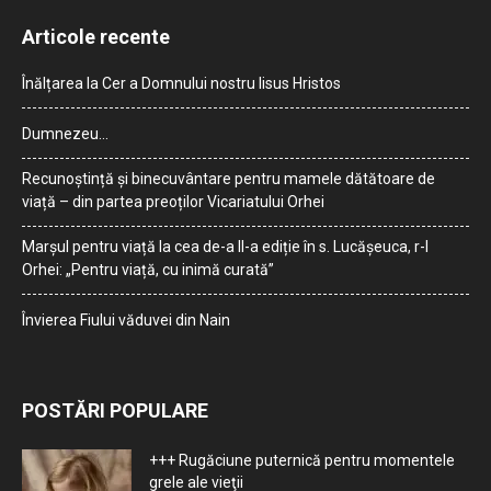
Articole recente
Înălțarea la Cer a Domnului nostru Iisus Hristos
Dumnezeu…
Recunoștință și binecuvântare pentru mamele dătătoare de
viață – din partea preoților Vicariatului Orhei
Marșul pentru viață la cea de-a II-a ediție în s. Lucășeuca, r-l
Orhei: „Pentru viață, cu inimă curată”
Învierea Fiului văduvei din Nain
POSTĂRI POPULARE
+++ Rugăciune puternică pentru momentele
grele ale vieţii