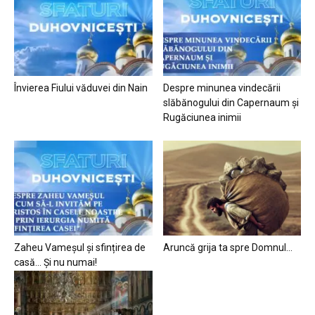
Învierea Fiului văduvei din Nain
Despre minunea vindecării
slăbănogului din Capernaum și
Rugăciunea inimii
Zaheu Vameșul și sfințirea de
Aruncă grija ta spre Domnul…
casă… Și nu numai!