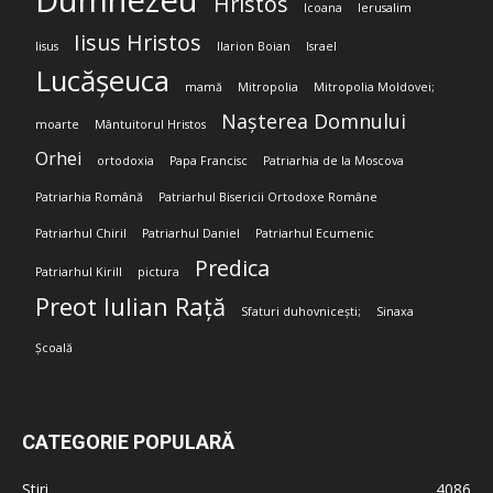
Dumnezeu
Hristos
Icoana
Ierusalim
Iisus Hristos
Iisus
Ilarion Boian
Israel
Lucășeuca
mamă
Mitropolia
Mitropolia Moldovei;
Nașterea Domnului
moarte
Mântuitorul Hristos
Orhei
ortodoxia
Papa Francisc
Patriarhia de la Moscova
Patriarhia Română
Patriarhul Bisericii Ortodoxe Române
Patriarhul Chiril
Patriarhul Daniel
Patriarhul Ecumenic
Predica
Patriarhul Kirill
pictura
Preot Iulian Rață
Sfaturi duhovnicești;
Sinaxa
Școală
CATEGORIE POPULARĂ
Stiri
4086