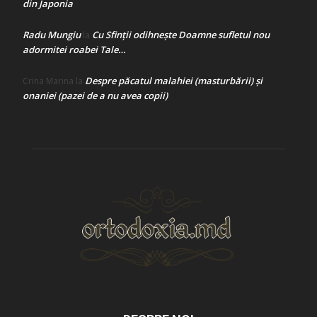
din Japonia
Radu Mungiu
Cu Sfinții odihnește Doamne sufletul nou
la
adormitei roabei Tale…
Despre păcatul malahiei (masturbării) şi
Crina Marina
la
onaniei (pazei de a nu avea copii)