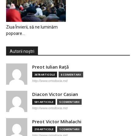
Ziua Învierii, să ne luminăm
popoare…
Autorii noștri
Preot Iulian Raţă
3878 ARTICOLE
6 COMENTARII
http://www.ortodoxia.md
Diacon Victor Casian
581 ARTICOLE
5 COMENTARII
http://www.ortodoxia.md
Preot Victor Mihalachi
210 ARTICOLE
1 COMENTARII
http://www.ortodoxia.md