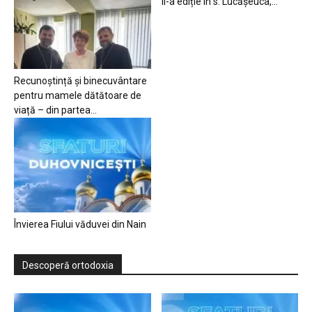
II-a ediție în s. Lucășeuca,...
Recunoștință și binecuvântare
pentru mamele dătătoare de
viață – din partea...
Învierea Fiului văduvei din Nain
Descoperă ortodoxia