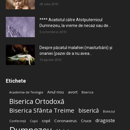
28 iulie 2010
**** Acatistul către Atotputernicul
Dumnezeu, la vreme de necaz sau de...
5 octombrie 2010
Despre păcatul malahiei (masturbării) şi
onaniei (pazei de a nu avea...
15 aprilie 2010
Etichete
Anul nou
avort
Academia de Teologie
Biserica
Biserica Ortodoxă
Biserica Sfânta Treime
biserică
Botezul
dragoste
copil
Coronavirus
Cruce
Conferință
Copii