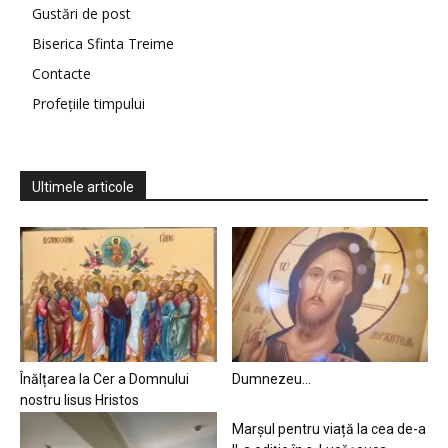
Gustări de post
Biserica Sfinta Treime
Contacte
Profețiile timpului
Ultimele articole
Înălțarea la Cer a Domnului
Dumnezeu…
nostru Iisus Hristos
Marșul pentru viață la cea de-a