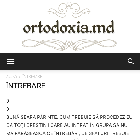
Ortodoxia.md
Acasă
ÎNTREBARE
ÎNTREBARE
0
0
BUNĂ SEARA PĂRINTE. CUM TREBUIE SĂ PROCEDEZ EU
CA TOŢI CREŞTINII CARE AU INTRAT ÎN GRUPĂ SĂ NU
MĂ PĂRĂSEASCĂ CE ÎNTREBĂRI, CE SFATURI TREBUIE