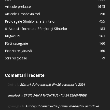
Articole preluate
1645
Articole Ortodoxia.md
750
Proloagele Sfinților și a Sfintelor
455
6. Acatiste închinate Sfinților și Sfintelor
183
Rugăciuni
163
Fără categorie
160
Poezia religioasă
160
Stiri religioase
79
Comentarii recente
Sfaturi duhovnicești din 20 octombrie 2024
Doina
la
amalad
SF SILUAN ATHONITUL -11/ 24 SEPEMBRIE
la
A început construcţia primei mănăstiri ortodoxe
gheorghe
la