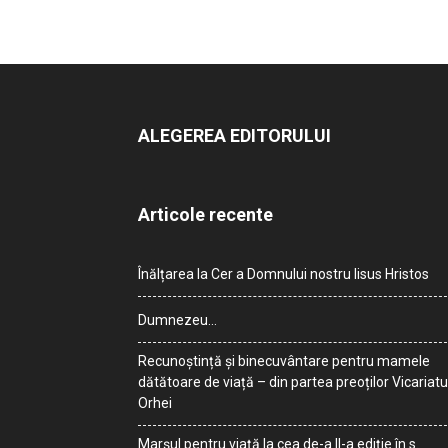
ALEGEREA EDITORULUI
Articole recente
Înălțarea la Cer a Domnului nostru Iisus Hristos
Dumnezeu…
Recunoștință și binecuvântare pentru mamele
dătătoare de viață – din partea preoților Vicariatu
Orhei
Marșul pentru viață la cea de-a II-a ediție în s.