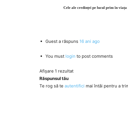
Cele ale credinței pe lucul prim în viața
Guest
a răspuns
16 ani ago
You must
login
to post comments
Afișare 1 rezultat
Răspunsul tău
Te rog să te
autentifici
mai întâi pentru a tri