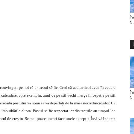
În
Na
onvingeți pe noi că ar trebui să fie. Cred că acel articol avea în vedere
În
uă calendare. Spre exemplu, unul de pe stil vechi merge în ospetie pe stil
Na
 perioada postului vă spun să vă depărtați de la masa necredincioșilor. Că
mbuibările altora. Postul să fie respectat iar distracțiile au timpul lor.
entul de creștin. Se mai poate uneori face unele excepții. Însă vă îndemn