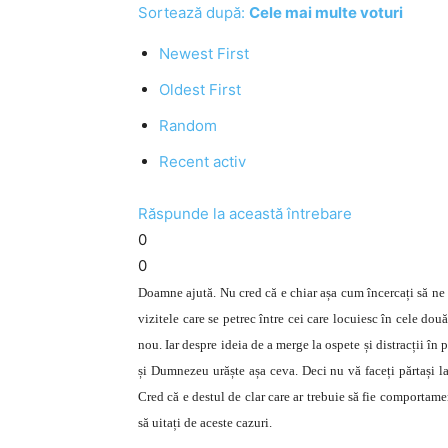
Sortează după:
Cele mai multe voturi
Newest First
Oldest First
Random
Recent activ
Răspunde la această întrebare
0
0
Doamne ajută. Nu cred că e chiar așa cum încercați să ne c
vizitele care se petrec între cei care locuiesc în cele do
nou. Iar despre ideia de a merge la ospete și distracții în
și Dumnezeu urăște așa ceva. Deci nu vă faceți părtași la î
Cred că e destul de clar care ar trebuie să fie comportam
să uitați de aceste cazuri.