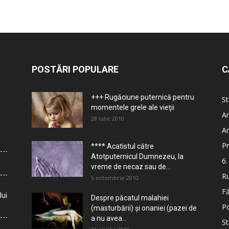
POSTĂRI POPULARE
C
+++ Rugăciune puternică pentru
St
momentele grele ale vieţii
Ar
28 iulie 2010
Ar
Pr
**** Acatistul către
Atotputernicul Dumnezeu, la
6.
vreme de necaz sau de...
Ru
5 octombrie 2010
Fă
lui
Despre păcatul malahiei
Po
(masturbării) şi onaniei (pazei de
a nu avea...
St