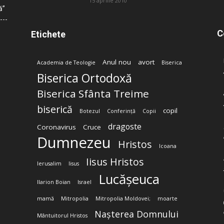
15 aprilie 2010
ă”
C
Etichete
Anul nou
avort
Academia de Teologie
Biserica
Biserica Ortodoxă
Biserica Sfânta Treime
biserică
copil
Botezul
Conferință
Copii
dragoste
Coronavirus
Cruce
Dumnezeu
Hristos
Icoana
Iisus Hristos
Ierusalim
Iisus
Lucășeuca
Ilarion Boian
Israel
mamă
Mitropolia
Mitropolia Moldovei;
moarte
Nașterea Domnului
Mântuitorul Hristos