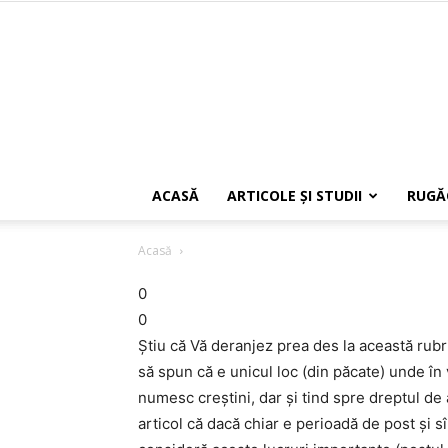
ACASĂ
ARTICOLE ŞI STUDII
RUGĂ
Acasă
0
0
Ştiu că Vă deranjez prea des la această rubr
să spun că e unicul loc (din păcate) unde în v
numesc creştini, dar şi tind spre dreptul de 
articol că dacă chiar e perioadă de post şi 