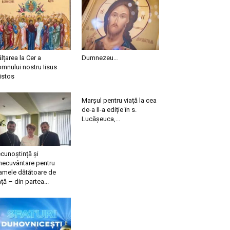
ălțarea la Cer a
Dumnezeu…
mnului nostru Iisus
istos
Marșul pentru viață la cea
de-a II-a ediție în s.
Lucășeuca,...
cunoștință și
necuvântare pentru
mele dătătoare de
ață – din partea...