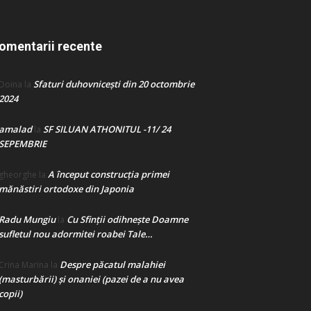
omentarii recente
Sfaturi duhovnicești din 20 octombrie
Doina
la
2024
amalad
SF SILUAN ATHONITUL -11/ 24
la
SEPEMBRIE
A început construcţia primei
gheorghe
la
mănăstiri ortodoxe din Japonia
Radu Mungiu
Cu Sfinții odihnește Doamne
la
sufletul nou adormitei roabei Tale…
Despre păcatul malahiei
Crina Marina
la
(masturbării) şi onaniei (pazei de a nu avea
copii)