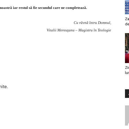
 noastră iar restul să fie secundul care ne completează.
Za
Cu râvnă întru Domnul,
de
Vitalii Mereuţanu – Magistru în Teologie
Zi
lu
mite.