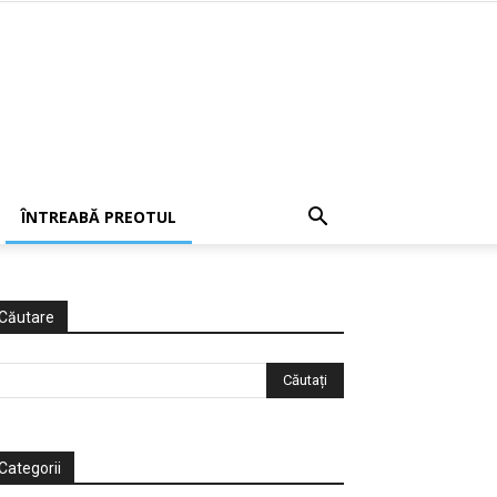
ÎNTREABĂ PREOTUL
Căutare
Categorii