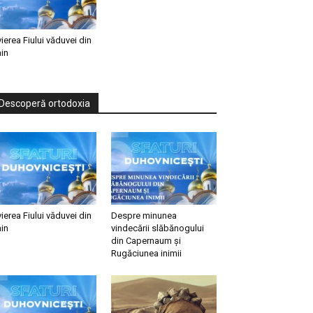
vierea Fiului văduvei din
in
Descoperă ortodoxia
vierea Fiului văduvei din
Despre minunea
in
vindecării slăbănogului
din Capernaum și
Rugăciunea inimii