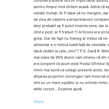
consideră aceste lucruri importante (postul,
pentru timpul cînd sîntem acasă. Adică că aşa
ceilalţi invitaţi. Ar fi ideal să nu mergem, d
de ziua de naştere a proprietarului compani
deşi probabil aş fi putut inventa ceva, dar l
cînd e post, ar fi trebuit ?) Articolul era scr
greşi. Dar de fapt nu înţeleg ar trebui să n
alimentar e o nimica toată faţă de celelalte
dacă cedăm la cele „mici”? P.S. Dacă R. Mold
mai mare de 95% atunci cam straniu că din 
era conşient că acum este Postul Sfintilor A
nimic mai bună ca colegii prezenţi acolo, do
afişarea propriilor convingeri (am încercat s
sînt eu un mare luptător şi nu schimb nimic. 
altfel corect… Doamne ajută.
Share