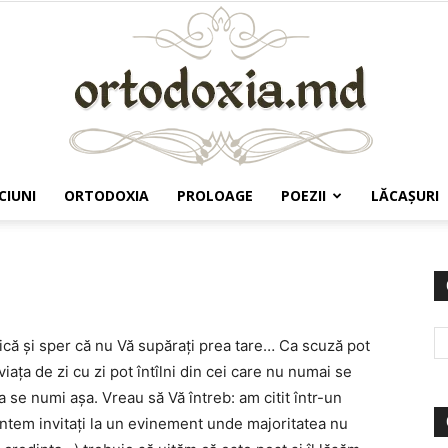
CIUNI
ORTODOXIA
PROLOAGE
POEZII
LĂCAŞURI
Ortodoxia.md
ică şi sper că nu Vă supăraţi prea tare… Ca scuză pot
iaţa de zi cu zi pot întîlni din cei care nu numai se
a se numi aşa. Vreau să Vă întreb: am citit într-un
sîntem invitaţi la un evinement unde majoritatea nu