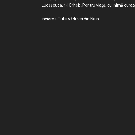
Lucășeuca, r-l Orhei: „Pentru viață, cu inimă curat
Învierea Fiului văduvei din Nain