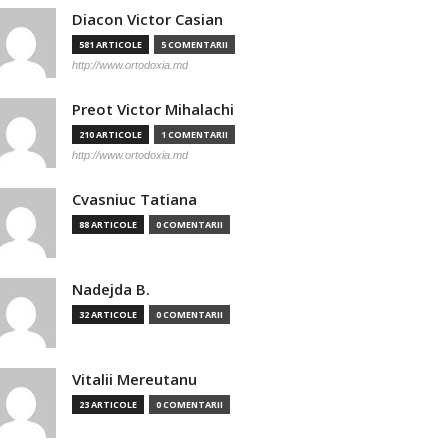
Diacon Victor Casian
581 ARTICOLE
5 COMENTARII
http://www.ortodoxia.md
Preot Victor Mihalachi
210 ARTICOLE
1 COMENTARII
http://www.ortodoxia.md
Cvasniuc Tatiana
88 ARTICOLE
0 COMENTARII
Nadejda B.
32 ARTICOLE
0 COMENTARII
Vitalii Mereutanu
23 ARTICOLE
0 COMENTARII