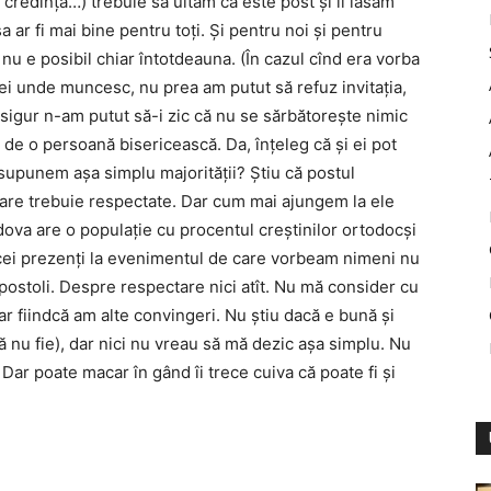
 credinţa…) trebuie să uităm că este post şi îl lăsăm
 ar fi mai bine pentru toţi. Şi pentru noi şi pentru
ar nu e posibil chiar întotdeauna. (În cazul cînd era vorba
ei unde muncesc, nu prea am putut să refuz invitaţia,
a sigur n-am putut să-i zic că nu se sărbătoreşte nimic
is de o persoană bisericească. Da, înţeleg că şi ei pot
e supunem aşa simplu majorităţii? Ştiu că postul
 care trebuie respectate. Dar cum mai ajungem la ele
ova are o populaţie cu procentul creştinilor ortodocşi
cei prezenţi la evenimentul de care vorbeam nimeni nu
postoli. Despre respectare nici atît. Nu mă consider cu
ar fiindcă am alte convingeri. Nu ştiu dacă e bună şi
ă nu fie), dar nici nu vreau să mă dezic aşa simplu. Nu
Dar poate macar în gând îi trece cuiva că poate fi și