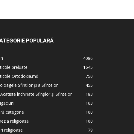
ATEGORIE POPULARĂ
iri
4086
ticole preluate
1645
ticole Ortodoxia.md
750
oloagele Sfinților și a Sfintelor
455
 Acatiste închinate Sfinților și Sfintelor
183
găciuni
163
ră categorie
160
ezia religioasă
160
iri religioase
79