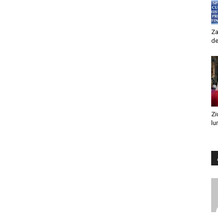
Za
de
Zi
lu