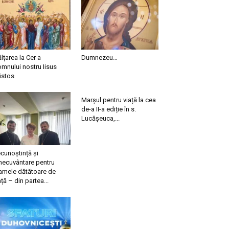
ălțarea la Cer a
Dumnezeu…
mnului nostru Iisus
istos
Marșul pentru viață la cea
de-a II-a ediție în s.
Lucășeuca,...
cunoștință și
necuvântare pentru
mele dătătoare de
ață – din partea...