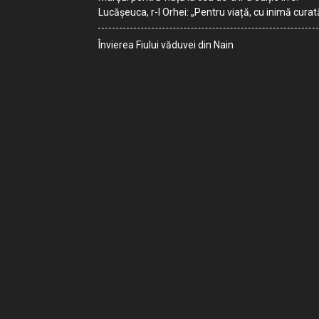
Lucășeuca, r-l Orhei: „Pentru viață, cu inimă curat
Învierea Fiului văduvei din Nain