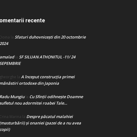
omentarii recente
Sfaturi duhovnicești din 20 octombrie
Doina
la
2024
amalad
SF SILUAN ATHONITUL -11/ 24
la
SEPEMBRIE
A început construcţia primei
gheorghe
la
mănăstiri ortodoxe din Japonia
Radu Mungiu
Cu Sfinții odihnește Doamne
la
sufletul nou adormitei roabei Tale…
Despre păcatul malahiei
Crina Marina
la
(masturbării) şi onaniei (pazei de a nu avea
copii)