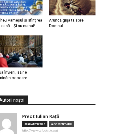
heu Vameșul și sfințirea
Aruncă grija ta spre
 casă… Și nu numai!
Domnul…
ua Învierii, să ne
minăm popoare…
Autorii noștri
Preot Iulian Raţă
3878 ARTICOLE
6 COMENTARII
http://www.ortodoxia.md