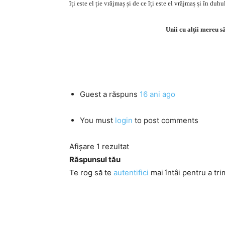
îți este el ție vrăjmaș și de ce îți este el vrăjmaș și în du
Unii cu alții mereu să
Guest
a răspuns
16 ani ago
You must
login
to post comments
Afișare 1 rezultat
Răspunsul tău
Te rog să te
autentifici
mai întâi pentru a tri