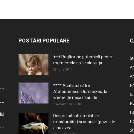
POSTĂRI POPULARE
C
+++ Rugăciune puternică pentru
St
momentele grele ale vieţii
Ar
28 iulie 2010
Ar
Pr
**** Acatistul către
Atotputernicul Dumnezeu, la
6.
vreme de necaz sau de...
Ru
5 octombrie 2010
Fă
lui
Despre păcatul malahiei
Po
(masturbării) şi onaniei (pazei de
a nu avea...
St