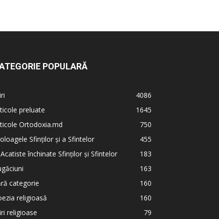
ATEGORIE POPULARĂ
iri
4086
ticole preluate
1645
ticole Ortodoxia.md
750
oloagele Sfinților și a Sfintelor
455
 Acatiste închinate Sfinților și Sfintelor
183
găciuni
163
ră categorie
160
ezia religioasă
160
iri religioase
79