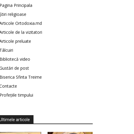
Pagina Principala
Știri religioase
Articole Ortodoxia.md
Articole de la vizitatori
Articole preluate
Tâlcuiri
Bibliotecă video
Gustări de post
Biserica Sfinta Treime
Contacte
Profețiile timpului
Ultimele articole