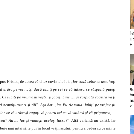
În
Do
Hr
us Hristos, de aceea vă citez cuvintele lui: „
Iar vouă celor ce ascultaţi
 vă urăsc pe voi … Şi dacă iubiţi pe cei ce vă iubesc, ce răsplată puteţi
Re
bi
 Ci iubiţi pe vrăjmaşii voştri şi faceţi bine …. şi răsplata voastră va fi
ma
ei nemulţumitori şi răi
”. Așa dar: „
Iar Eu zic vouă: Iubiţi pe vrăjmaşii
vi
celor ce vă urăsc şi rugaţi-vă pentru cei ce vă vatămă şi vă prigonesc, …
avea? Au nu fac şi vameşii acelaşi lucru?
”. Altă variantă nu există. Iar
ebuie mai întâi să te pui în locul vrăjmașului, pentru a vedea cu ce minte