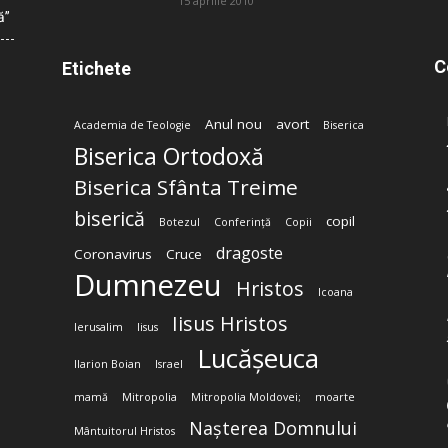
15 aprilie 2010
ă”
C
Etichete
Anul nou
avort
Academia de Teologie
Biserica
Biserica Ortodoxă
Biserica Sfânta Treime
biserică
copil
Botezul
Conferință
Copii
dragoste
Coronavirus
Cruce
Dumnezeu
Hristos
Icoana
Iisus Hristos
Ierusalim
Iisus
Lucășeuca
Ilarion Boian
Israel
mamă
Mitropolia
Mitropolia Moldovei;
moarte
Nașterea Domnului
Mântuitorul Hristos