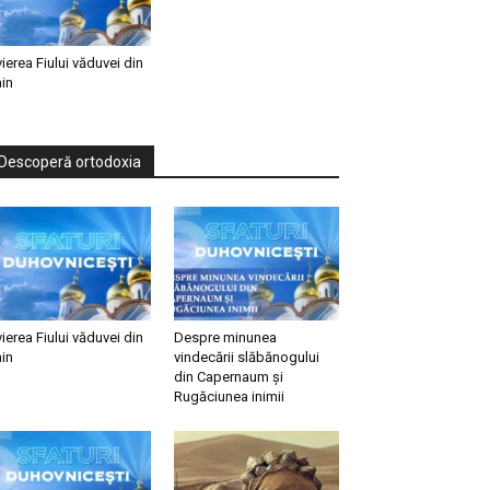
vierea Fiului văduvei din
in
Descoperă ortodoxia
vierea Fiului văduvei din
Despre minunea
in
vindecării slăbănogului
din Capernaum și
Rugăciunea inimii