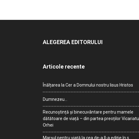
ALEGEREA EDITORULUI
Articole recente
Înălțarea la Cer a Domnului nostru Iisus Hristos
Dumnezeu…
Recunoștință și binecuvântare pentru mamele
dătătoare de viață – din partea preoților Vicariatu
Orhei
Marșul pentru viață la cea de-a II-a ediție în s.