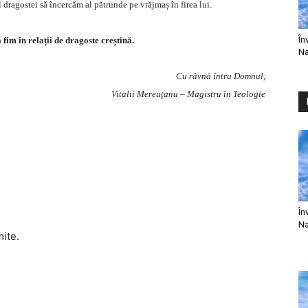
hul dragostei să încercăm al pătrunde pe vrăjmaș în firea lui.
În
 fim în relații de dragoste creștină.
Na
Cu râvnă întru Domnul,
Vitalii Mereuţanu – Magistru în Teologie
În
Na
mite.