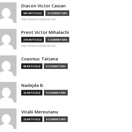
Diacon Victor Casian
581 ARTICOLE
5 COMENTARII
http://www.ortodoxia.md
Preot Victor Mihalachi
210 ARTICOLE
1 COMENTARII
http://www.ortodoxia.md
Cvasniuc Tatiana
88 ARTICOLE
0 COMENTARII
Nadejda B.
32 ARTICOLE
0 COMENTARII
Vitalii Mereutanu
23 ARTICOLE
0 COMENTARII