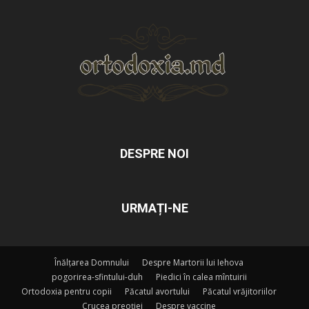
DESPRE NOI
URMAȚI-NE
Înălțarea Domnului
Despre Martorii lui Iehova
pogorirea-sfintului-duh
Piedici în calea mîntuirii
Ortodoxia pentru copii
Păcatul avortului
Păcatul vrăjitoriilor
Crucea preoției
Despre vaccine