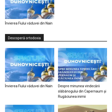
Învierea Fiului văduvei din Nain
Descoperă ortodoxia
Învierea Fiului văduvei din Nain
Despre minunea vindecării
slăbănogului din Capernaum și
Rugăciunea inimii