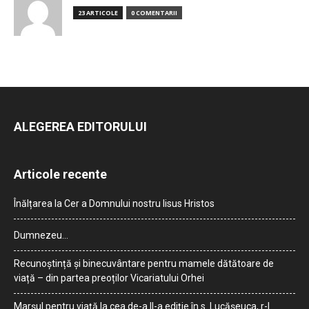
23 ARTICOLE
0 COMENTARII
ALEGEREA EDITORULUI
Articole recente
Înălțarea la Cer a Domnului nostru Iisus Hristos
Dumnezeu…
Recunoștință și binecuvântare pentru mamele dătătoare de
viață – din partea preoților Vicariatului Orhei
Marșul pentru viață la cea de-a II-a ediție în s. Lucășeuca, r-l