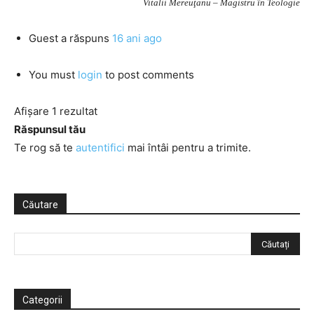
Vitalii Mereuţanu – Magistru în Teologie
Guest
a răspuns
16 ani ago
You must
login
to post comments
Afișare 1 rezultat
Răspunsul tău
Te rog să te
autentifici
mai întâi pentru a trimite.
Căutare
Categorii