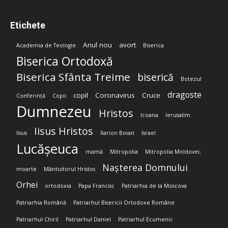
Etichete
Anul nou
avort
Academia de Teologie
Biserica
Biserica Ortodoxă
Biserica Sfânta Treime
biserică
Botezul
dragoste
copil
Coronavirus
Cruce
Conferință
Copii
Dumnezeu
Hristos
Icoana
Ierusalim
Iisus Hristos
Iisus
Ilarion Boian
Israel
Lucășeuca
mamă
Mitropolia
Mitropolia Moldovei;
Nașterea Domnului
moarte
Mântuitorul Hristos
Orhei
ortodoxia
Papa Francisc
Patriarhia de la Moscova
Patriarhia Română
Patriarhul Bisericii Ortodoxe Române
Patriarhul Chiril
Patriarhul Daniel
Patriarhul Ecumenic