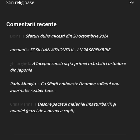
Stiri religioase
79
Comentarii recente
Sfaturi duhovnicești din 20 octombrie 2024
Doina
la
amalad
SF SILUAN ATHONITUL -11/ 24 SEPEMBRIE
la
A început construcţia primei mănăstiri ortodoxe
gheorghe
la
din Japonia
Radu Mungiu
Cu Sfinții odihnește Doamne sufletul nou
la
adormitei roabei Tale…
Despre păcatul malahiei (masturbării) şi
Crina Marina
la
onaniei (pazei de a nu avea copii)