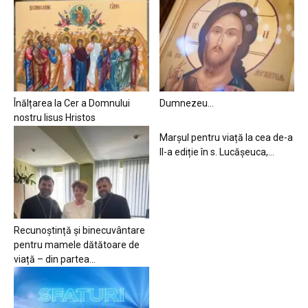
Înălțarea la Cer a Domnului
Dumnezeu…
nostru Iisus Hristos
Marșul pentru viață la cea de-a
II-a ediție în s. Lucășeuca,...
Recunoștință și binecuvântare
pentru mamele dătătoare de
viață – din partea...