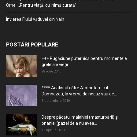
Orhei: „Pentru viață, cu inimă curată”
Învierea Fiului văduvei din Nain
POSTĂRI POPULARE
+++ Rugăciune puternică pentru momentele
grele ale vieţii
28 iulie 2010
**** Acatistul către Atotputernicul
Dumnezeu, la vreme de necaz sau de...
5 octombrie 2010
Despre păcatul malahiei (masturbării) şi
onaniei (pazei de a nu avea...
15 aprilie 2010