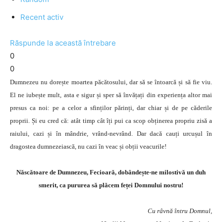
Recent activ
Răspunde la această întrebare
0
0
Dumnezeu nu dorește moartea păcătosului, dar să se întoarcă și să fie viu.
El ne iubește mult, asta e sigur și sper să învățați din experiența altor mai
presus ca noi: pe a celor a sfinților părinți, dar chiar și de pe căderile
proprii. Și eu cred că: atât timp cât îți pui ca scop obținerea propriu zisă a
raiului, cazi și în mândrie, vrând-nevrând. Dar dacă cauți urcușul în
dragostea dumnezeiască, nu cazi în veac și obții veacurile!
Născătoare de Dumnezeu, Fecioară, dobândește-ne milostivă un duh
smerit, ca pururea să plăcem feței Domnului nostru!
Cu râvnă întru Domnul,