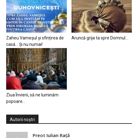
Zaheu Vameșul și sfințirea de
Aruncă grija ta spre Domnul…
casă… Și nu numai!
Ziua Învierii, să ne luminăm
popoare…
Autorii noștri
Preot Iulian Raţă