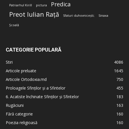
Predica
Patriarhul Kirill
pictura
Preot Iulian Rață
Sfaturi duhovnicești;
Sinaxa
Școală
CATEGORIE POPULARĂ
Stiri
4086
Articole preluate
1645
Articole Ortodoxia.md
750
Proloagele Sfinților și a Sfintelor
455
6. Acatiste închinate Sfinților și Sfintelor
183
Rugăciuni
163
Fără categorie
160
Poezia religioasă
160