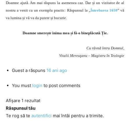
Doamne ajută. Am mai răspuns la asemenea caz. Dar și un vizitator de al
nostru a venit cu un exemplu practic: Răspunsul la „
Întrebarea 1659
” vă
va lumina și vă va da putere și bucurie.
Doamne smerește inima mea și fă-o bineplăcută Ție.
Cu râvnă întru Domnul,
Vitalii Mereuţanu – Magistru în Teologie
Guest
a răspuns
16 ani ago
You must
login
to post comments
Afișare 1 rezultat
Răspunsul tău
Te rog să te
autentifici
mai întâi pentru a trimite.