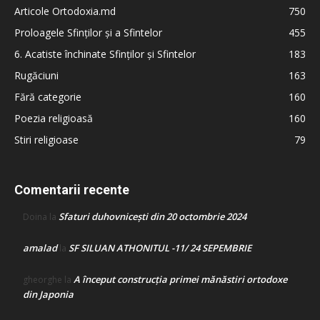
Articole Ortodoxia.md
750
Proloagele Sfinților și a Sfintelor
455
6. Acatiste închinate Sfinților și Sfintelor
183
Rugăciuni
163
Fără categorie
160
Poezia religioasă
160
Stiri religioase
79
Comentarii recente
Sfaturi duhovnicești din 20 octombrie 2024
Doina
la
amalad
SF SILUAN ATHONITUL -11/ 24 SEPEMBRIE
la
A început construcţia primei mănăstiri ortodoxe
gheorghe
la
din Japonia