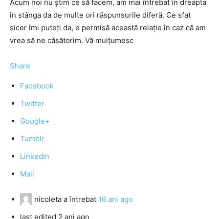
Acum noi nu știm ce să facem, am mai întrebat în dreapta
în stânga da de multe ori răspunsurile diferă. Ce sfat
sicer îmi puteți da, e permisă această relație în caz că am
vrea să ne căsătorim. Vă mulțumesc
Share
Facebook
Twitter
Google+
Tumblr
LinkedIn
Mail
nicoleta
a întrebat
16 ani ago
last edited 2 ani ago