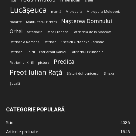
Iisus
Ilarion Boian
Israel
Lucășeuca
mamă
Mitropolia
Mitropolia Moldovei;
Nașterea Domnului
moarte
Mântuitorul Hristos
Orhei
ortodoxia
Papa Francisc
Patriarhia de la Moscova
Patriarhia Română
Patriarhul Bisericii Ortodoxe Române
Patriarhul Chiril
Patriarhul Daniel
Patriarhul Ecumenic
Predica
Patriarhul Kirill
pictura
Preot Iulian Rață
Sfaturi duhovnicești;
Sinaxa
Școală
CATEGORIE POPULARĂ
Stiri
4086
Articole preluate
1645