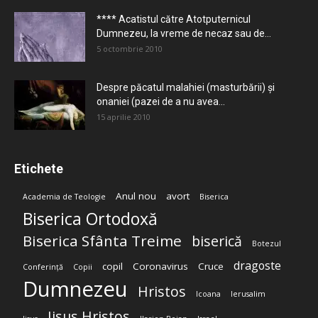
**** Acatistul către Atotputernicul
Dumnezeu, la vreme de necaz sau de...
5 octombrie 2010
Despre păcatul malahiei (masturbării) şi
onaniei (pazei de a nu avea...
15 aprilie 2010
Etichete
Anul nou
avort
Academia de Teologie
Biserica
Biserica Ortodoxă
Biserica Sfânta Treime
biserică
Botezul
dragoste
copil
Coronavirus
Cruce
Conferință
Copii
Dumnezeu
Hristos
Icoana
Ierusalim
Iisus Hristos