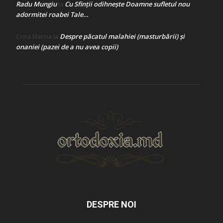
Radu Mungiu
Cu Sfinții odihnește Doamne sufletul nou
la
adormitei roabei Tale…
Despre păcatul malahiei (masturbării) şi
Crina Marina
la
onaniei (pazei de a nu avea copii)
DESPRE NOI