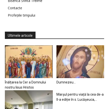
Biserica Sfinta Treime
Contacte
Profețiile timpului
Ultimele articole
Înălțarea la Cer a Domnului
Dumnezeu…
nostru Iisus Hristos
Marșul pentru viață la cea de-a
II-a ediție în s. Lucășeuca,...