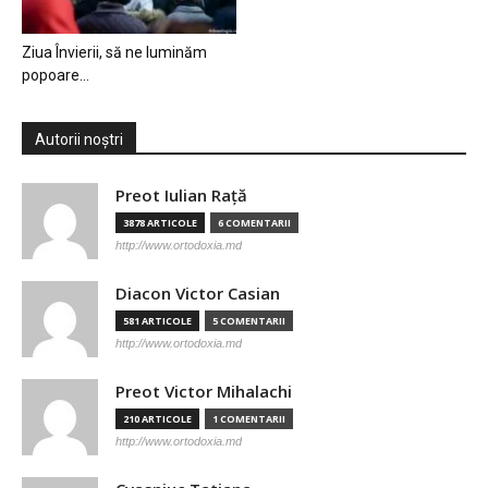
Ziua Învierii, să ne luminăm
popoare…
Autorii noștri
Preot Iulian Raţă
3878 ARTICOLE
6 COMENTARII
http://www.ortodoxia.md
Diacon Victor Casian
581 ARTICOLE
5 COMENTARII
http://www.ortodoxia.md
Preot Victor Mihalachi
210 ARTICOLE
1 COMENTARII
http://www.ortodoxia.md