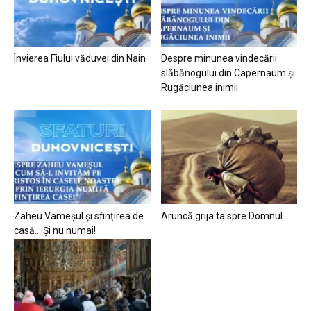
Învierea Fiului văduvei din Nain
Despre minunea vindecării
slăbănogului din Capernaum și
Rugăciunea inimii
Zaheu Vameșul și sfințirea de
Aruncă grija ta spre Domnul…
casă… Și nu numai!