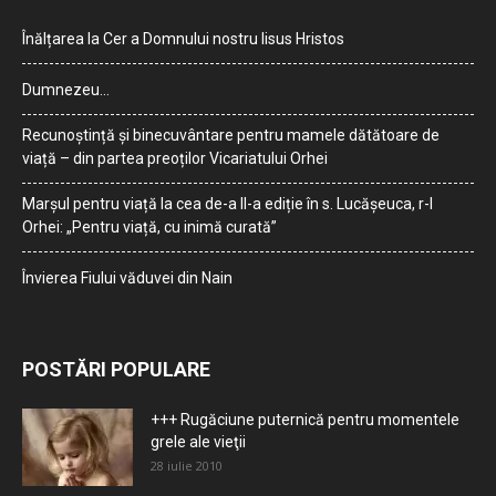
Înălțarea la Cer a Domnului nostru Iisus Hristos
Dumnezeu…
Recunoștință și binecuvântare pentru mamele dătătoare de
viață – din partea preoților Vicariatului Orhei
Marșul pentru viață la cea de-a II-a ediție în s. Lucășeuca, r-l
Orhei: „Pentru viață, cu inimă curată”
Învierea Fiului văduvei din Nain
POSTĂRI POPULARE
+++ Rugăciune puternică pentru momentele
grele ale vieţii
28 iulie 2010