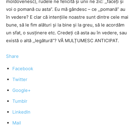
moldovenesc), rudele ne felicită și unii ne zic: ,,faceți și
voi o pomană cu asta”. Eu mă gândesc – ce ,,pomană” au
în vedere? E clar că intențiile noastre sunt dintre cele mai
bune, să le fim alături și la bine și la greu, să le acordăm
un sfat, o susținere etc. Credeți că asta au în vedere, sau
există o altă ,,legătură”? VĂ MULȚUMESC ANTICIPAT.
Share
Facebook
Twitter
Google+
Tumblr
LinkedIn
Mail