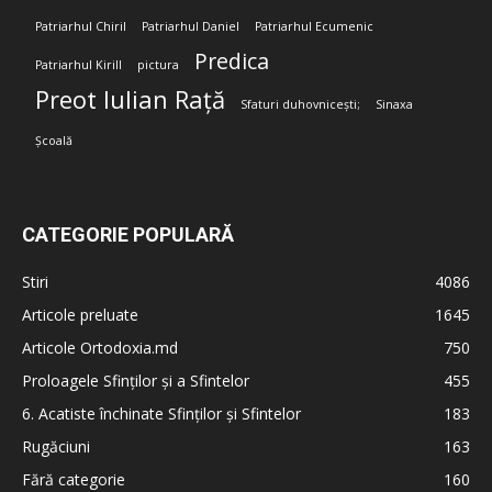
Patriarhul Chiril
Patriarhul Daniel
Patriarhul Ecumenic
Predica
Patriarhul Kirill
pictura
Preot Iulian Rață
Sfaturi duhovnicești;
Sinaxa
Școală
CATEGORIE POPULARĂ
Stiri
4086
Articole preluate
1645
Articole Ortodoxia.md
750
Proloagele Sfinților și a Sfintelor
455
6. Acatiste închinate Sfinților și Sfintelor
183
Rugăciuni
163
Fără categorie
160