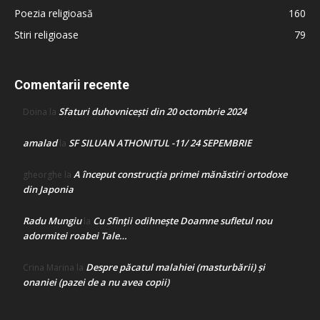
Poezia religioasă
160
Stiri religioase
79
Comentarii recente
Sfaturi duhovnicești din 20 octombrie 2024
Doina
la
amalad
SF SILUAN ATHONITUL -11/ 24 SEPEMBRIE
la
A început construcţia primei mănăstiri ortodoxe
gheorghe
la
din Japonia
Radu Mungiu
Cu Sfinții odihnește Doamne sufletul nou
la
adormitei roabei Tale…
Despre păcatul malahiei (masturbării) şi
Crina Marina
la
onaniei (pazei de a nu avea copii)