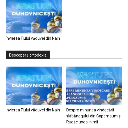
Învierea Fiului văduvei din Nain
Descoperă ortodoxia
Învierea Fiului văduvei din Nain
Despre minunea vindecării
slăbănogului din Capernaum și
Rugăciunea inimii