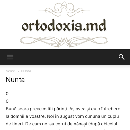
Ortodoxia.md
Acasă
Nunta
Nunta
0
0
Bună seara preacinstiți părinți. Aș avea și eu o întrebere
la domniile voastre. Noi în august vom cununa un cuplu
de tineri. De cum ne-au cerut de nănași (după obiceiul