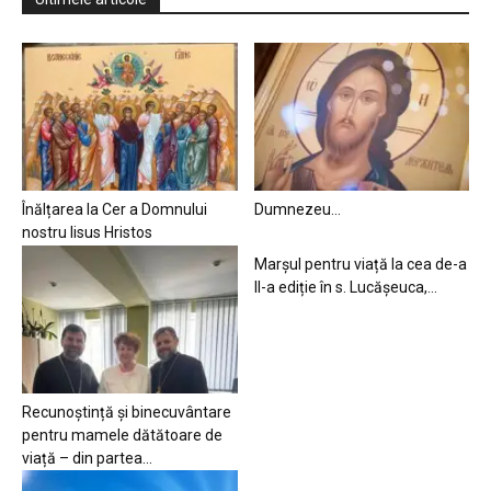
Înălțarea la Cer a Domnului
Dumnezeu…
nostru Iisus Hristos
Marșul pentru viață la cea de-a
II-a ediție în s. Lucășeuca,...
Recunoștință și binecuvântare
pentru mamele dătătoare de
viață – din partea...