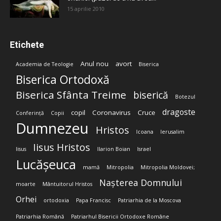
15 aprilie 2010
Etichete
Anul nou
avort
Academia de Teologie
Biserica
Biserica Ortodoxă
Biserica Sfânta Treime
biserică
Botezul
dragoste
copil
Coronavirus
Cruce
Conferință
Copii
Dumnezeu
Hristos
Icoana
Ierusalim
Iisus Hristos
Iisus
Ilarion Boian
Israel
Lucășeuca
mamă
Mitropolia
Mitropolia Moldovei;
Nașterea Domnului
moarte
Mântuitorul Hristos
Orhei
ortodoxia
Papa Francisc
Patriarhia de la Moscova
Patriarhia Română
Patriarhul Bisericii Ortodoxe Române