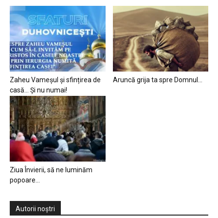
Zaheu Vameșul și sfințirea de
Aruncă grija ta spre Domnul…
casă… Și nu numai!
Ziua Învierii, să ne luminăm
popoare…
Autorii noștri