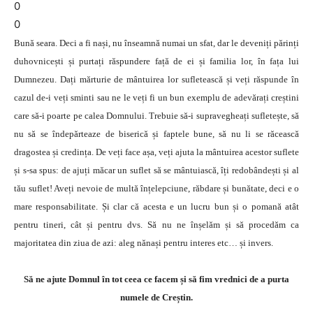
0
0
Bună seara. Deci a fi nași, nu înseamnă numai un sfat, dar le deveniți părinți
duhovnicești și purtați răspundere față de ei și familia lor, în fața lui
Dumnezeu. Dați mărturie de mântuirea lor sufletească și veți răspunde în
cazul de-i veți sminti sau ne le veți fi un bun exemplu de adevărați creștini
care să-i poarte pe calea Domnului. Trebuie să-i supravegheați sufletește, să
nu să se îndepărteaze de biserică și faptele bune, să nu li se răcească
dragostea și credința. De veți face așa, veți ajuta la mântuirea acestor suflete
și s-sa spus: de ajuți măcar un suflet să se mântuiască, îți redobândești și al
tău suflet! Aveți nevoie de multă înțelepciune, răbdare și bunătate, deci e o
mare responsabilitate. Și clar că acesta e un lucru bun și o pomană atât
pentru tineri, cât și pentru dvs. Să nu ne înșelăm și să procedăm ca
majoritatea din ziua de azi: aleg nănași pentru interes etc… și invers.
Să ne ajute Domnul în tot ceea ce facem și să fim vrednici de a purta
numele de Creștin.