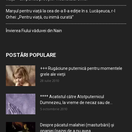
Marșul pentru viață la cea de-a II-a ediție în s. Lucășeuca, r-l
Orhei: „Pentru viață, cu inimă curată”
Învierea Fiului văduvei din Nain
POSTĂRI POPULARE
+++ Rugăciune puternică pentru momentele
grele ale vieţii
28 iulie 2010
**** Acatistul către Atotputernicul
Dumnezeu, la vreme de necaz sau de...
5 octombrie 2010
Despre păcatul malahiei (masturbării) şi
onaniei (pazei de a nu avea...