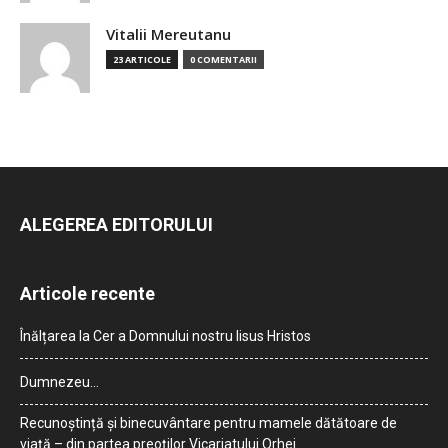
Vitalii Mereutanu
23 ARTICOLE
0 COMENTARII
ALEGEREA EDITORULUI
Articole recente
Înălțarea la Cer a Domnului nostru Iisus Hristos
Dumnezeu…
Recunoștință și binecuvântare pentru mamele dătătoare de
viață – din partea preoților Vicariatului Orhei