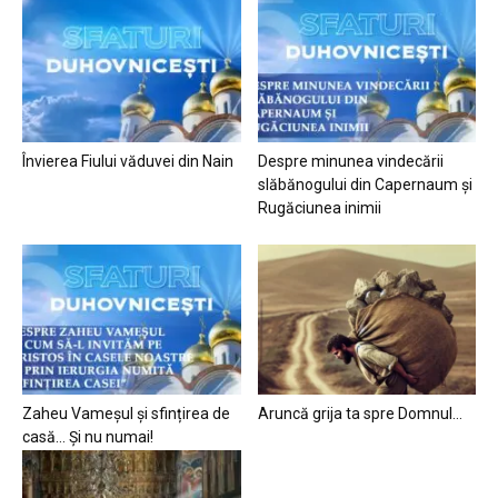
Învierea Fiului văduvei din Nain
Despre minunea vindecării
slăbănogului din Capernaum și
Rugăciunea inimii
Zaheu Vameșul și sfințirea de
Aruncă grija ta spre Domnul…
casă… Și nu numai!