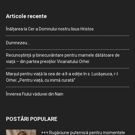
Articole recente
Înălțarea la Cer a Domnului nostru Iisus Hristos
Dumnezeu…
Recunoștință și binecuvântare pentru mamele dătătoare de
viață – din partea preoților Vicariatului Orhei
Marșul pentru viață la cea de-a II-a ediție în s. Lucășeuca, r-l
Orhei: „Pentru viață, cu inimă curată”
Învierea Fiului văduvei din Nain
POSTĂRI POPULARE
+++ Rugăciune puternică pentru momentele