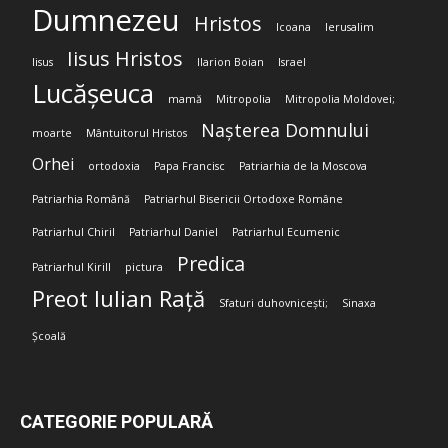
Dumnezeu
Hristos
Icoana
Ierusalim
Iisus Hristos
Iisus
Ilarion Boian
Israel
Lucășeuca
mamă
Mitropolia
Mitropolia Moldovei;
Nașterea Domnului
moarte
Mântuitorul Hristos
Orhei
ortodoxia
Papa Francisc
Patriarhia de la Moscova
Patriarhia Română
Patriarhul Bisericii Ortodoxe Române
Patriarhul Chiril
Patriarhul Daniel
Patriarhul Ecumenic
Predica
Patriarhul Kirill
pictura
Preot Iulian Rață
Sfaturi duhovnicești;
Sinaxa
Școală
CATEGORIE POPULARĂ