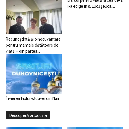
Marșul pentru viață la cea de-a
II-a ediție în s. Lucășeuca,...
Recunoștință și binecuvântare
pentru mamele dătătoare de
viață – din partea...
Învierea Fiului văduvei din Nain
Descoperă ortodoxia