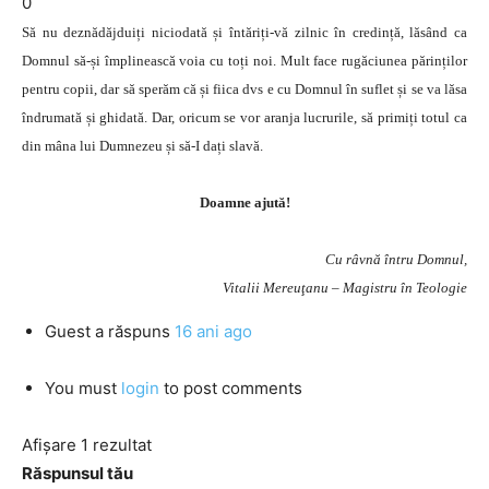
0
Să nu deznădăjduiți niciodată și întăriți-vă zilnic în credință, lăsând ca
Domnul să-și împlinească voia cu toți noi. Mult face rugăciunea părinților
pentru copii, dar să sperăm că și fiica dvs e cu Domnul în suflet și se va lăsa
îndrumată și ghidată. Dar, oricum se vor aranja lucrurile, să primiți totul ca
din mâna lui Dumnezeu și să-I dați slavă.
Doamne ajută!
Cu râvnă întru Domnul,
Vitalii Mereuţanu – Magistru în Teologie
Guest
a răspuns
16 ani ago
You must
login
to post comments
Afișare 1 rezultat
Răspunsul tău