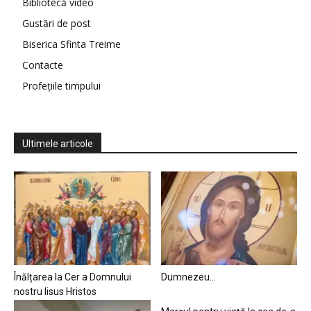
Bibliotecă video
Gustări de post
Biserica Sfinta Treime
Contacte
Profețiile timpului
Ultimele articole
Înălțarea la Cer a Domnului
Dumnezeu…
nostru Iisus Hristos