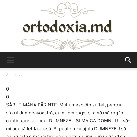
Ortodoxia.md
Acasă
0
0
SĂRUT MÂNA PĂRINTE. Mulțumesc din suflet, pentru
sfatul dumneavoastră, eu m-am rugat și o să mă rog în
continuare la bunul DUMNEZEU ȘI MAICA DOMNULUI să-
mi aducă fetița acasă. Și poate m-o ajuta DUMNEZEU să
ajung și la o mănăstire că de câte ori îmi pun în gând să