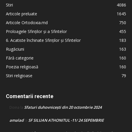
Stiri
4086
Articole preluate
1645
Articole Ortodoxia.md
750
Proloagele Sfinților și a Sfintelor
455
6. Acatiste închinate Sfinților și Sfintelor
183
Rugăciuni
163
Fără categorie
160
Poezia religioasă
160
Stiri religioase
79
Comentarii recente
Sfaturi duhovnicești din 20 octombrie 2024
Doina
la
amalad
SF SILUAN ATHONITUL -11/ 24 SEPEMBRIE
la