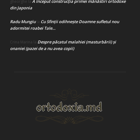
A început construcţia primei mănăstiri ortodoxe
gheorghe
la
din Japonia
Radu Mungiu
Cu Sfinții odihnește Doamne sufletul nou
la
adormitei roabei Tale…
Despre păcatul malahiei (masturbării) şi
Crina Marina
la
onaniei (pazei de a nu avea copii)