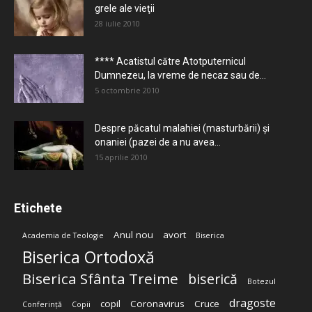
grele ale vieţii
28 iulie 2010
**** Acatistul către Atotputernicul
Dumnezeu, la vreme de necaz sau de...
5 octombrie 2010
Despre păcatul malahiei (masturbării) şi
onaniei (pazei de a nu avea...
15 aprilie 2010
Etichete
Anul nou
avort
Academia de Teologie
Biserica
Biserica Ortodoxă
Biserica Sfânta Treime
biserică
Botezul
dragoste
copil
Coronavirus
Cruce
Conferință
Copii