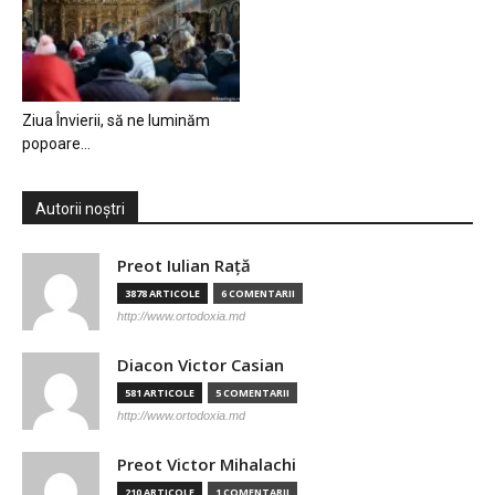
Ziua Învierii, să ne luminăm
popoare…
Autorii noștri
Preot Iulian Raţă
3878 ARTICOLE
6 COMENTARII
http://www.ortodoxia.md
Diacon Victor Casian
581 ARTICOLE
5 COMENTARII
http://www.ortodoxia.md
Preot Victor Mihalachi
210 ARTICOLE
1 COMENTARII