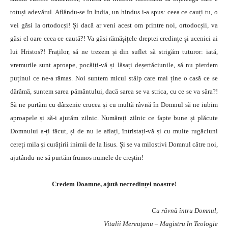
totuși adevărul. Aflându-se în India, un hindus i-a spus: ceea ce cauți tu, o
vei găsi la ortodocși! Și dacă ar veni acest om printre noi, ortodocșii, va
găsi el oare ceea ce caută?! Va găsi rămășițele dreptei credințe și ucenici ai
lui Hristos?! Fraților, să ne trezem și din suflet să strigăm tuturor: iată,
vremurile sunt aproape, pocăiți-vă și lăsați deșertăciunile, să nu pierdem
puținul ce ne-a rămas. Noi suntem micul stâlp care mai ține o casă ce se
dărâmă, suntem sarea pământului, dacă sarea se va strica, cu ce se va săra?!
Să ne purtăm cu dârzenie crucea și cu multă râvnă în Domnul să ne iubim
aproapele și să-i ajutăm zilnic. Numărați zilnic ce fapte bune și plăcute
Domnului a-ți făcut, și de nu le aflați, întristați-vă și cu multe rugăciuni
cereți mila și curățirii inimii de la Iisus. Și se va milostivi Domnul către noi,
ajutându-ne să purtăm frumos numele de creștin!
Credem Doamne, ajută necredinței noastre!
Cu râvnă întru Domnul,
Vitalii Mereuţanu – Magistru în Teologie