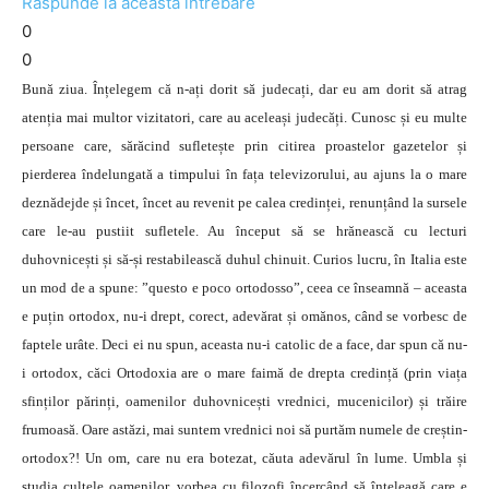
Răspunde la această întrebare
0
0
Bună ziua. Înțelegem că n-ați dorit să judecați, dar eu am dorit să atrag
atenția mai multor vizitatori, care au aceleași judecăți. Cunosc și eu multe
persoane care, sărăcind sufletește prin citirea proastelor gazetelor și
pierderea îndelungată a timpului în fața televizorului, au ajuns la o mare
deznădejde și încet, încet au revenit pe calea credinței, renunțând la sursele
care le-au pustiit sufletele. Au început să se hrănească cu lecturi
duhovnicești și să-și restabilească duhul chinuit. Curios lucru, în Italia este
un mod de a spune: ”questo e poco ortodosso”, ceea ce înseamnă – aceasta
e puțin ortodox, nu-i drept, corect, adevărat și omănos, când se vorbesc de
faptele urâte. Deci ei nu spun, aceasta nu-i catolic de a face, dar spun că nu-
i ortodox, căci Ortodoxia are o mare faimă de drepta credință (prin viața
sfinților părinți, oamenilor duhovnicești vrednici, mucenicilor) și trăire
frumoasă. Oare astăzi, mai suntem vrednici noi să purtăm numele de creștin-
ortodox?! Un om, care nu era botezat, căuta adevărul în lume. Umbla și
studia cultele oamenilor, vorbea cu filozofi încercând să înțeleagă care e