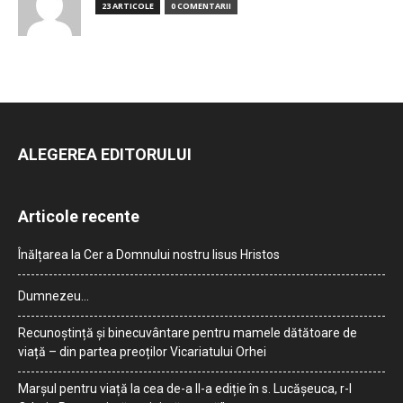
23 ARTICOLE
0 COMENTARII
ALEGEREA EDITORULUI
Articole recente
Înălțarea la Cer a Domnului nostru Iisus Hristos
Dumnezeu…
Recunoștință și binecuvântare pentru mamele dătătoare de
viață – din partea preoților Vicariatului Orhei
Marșul pentru viață la cea de-a II-a ediție în s. Lucășeuca, r-l