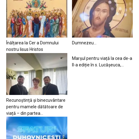
Înălțarea la Cer a Domnului
Dumnezeu…
nostru Iisus Hristos
Marșul pentru viață la cea de-a
II-a ediție în s. Lucășeuca,...
Recunoștință și binecuvântare
pentru mamele dătătoare de
viață – din partea...