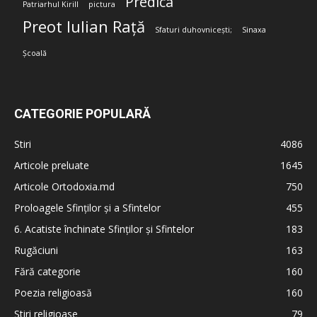
Predica
Patriarhul Kirill
pictura
Preot Iulian Rață
Sfaturi duhovnicești;
Sinaxa
Școală
CATEGORIE POPULARĂ
Stiri
4086
Articole preluate
1645
Articole Ortodoxia.md
750
Proloagele Sfinților și a Sfintelor
455
6. Acatiste închinate Sfinților și Sfintelor
183
Rugăciuni
163
Fără categorie
160
Poezia religioasă
160
Stiri religioase
79