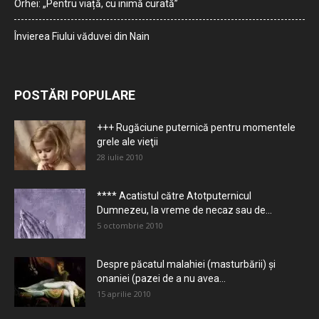
Orhei: „Pentru viață, cu inimă curată”
Învierea Fiului văduvei din Nain
POSTĂRI POPULARE
+++ Rugăciune puternică pentru momentele
grele ale vieţii
28 iulie 2010
**** Acatistul către Atotputernicul
Dumnezeu, la vreme de necaz sau de...
5 octombrie 2010
Despre păcatul malahiei (masturbării) şi
onaniei (pazei de a nu avea...
15 aprilie 2010