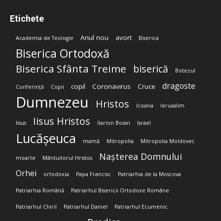
Etichete
Anul nou
avort
Academia de Teologie
Biserica
Biserica Ortodoxă
Biserica Sfânta Treime
biserică
Botezul
dragoste
copil
Coronavirus
Cruce
Conferință
Copii
Dumnezeu
Hristos
Icoana
Ierusalim
Iisus Hristos
Iisus
Ilarion Boian
Israel
Lucășeuca
mamă
Mitropolia
Mitropolia Moldovei;
Nașterea Domnului
moarte
Mântuitorul Hristos
Orhei
ortodoxia
Papa Francisc
Patriarhia de la Moscova
Patriarhia Română
Patriarhul Bisericii Ortodoxe Române
Patriarhul Chiril
Patriarhul Daniel
Patriarhul Ecumenic