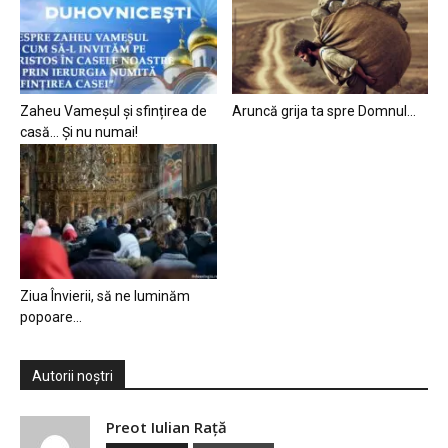
Zaheu Vameșul și sfințirea de
Aruncă grija ta spre Domnul…
casă… Și nu numai!
Ziua Învierii, să ne luminăm
popoare…
Autorii noștri
Preot Iulian Raţă