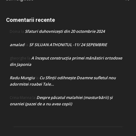
Comentarii recente
Sfaturi duhovnicești din 20 octombrie 2024
Doina
la
amalad
SF SILUAN ATHONITUL -11/ 24 SEPEMBRIE
la
A început construcţia primei mănăstiri ortodoxe
gheorghe
la
din Japonia
Radu Mungiu
Cu Sfinții odihnește Doamne sufletul nou
la
adormitei roabei Tale…
Despre păcatul malahiei (masturbării) şi
Crina Marina
la
onaniei (pazei de a nu avea copii)