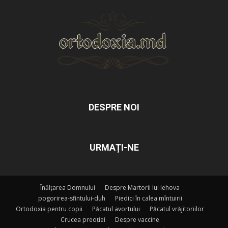
DESPRE NOI
URMAȚI-NE
Înălțarea Domnului
Despre Martorii lui Iehova
pogorirea-sfintului-duh
Piedici în calea mîntuirii
Ortodoxia pentru copii
Păcatul avortului
Păcatul vrăjitoriilor
Crucea preoției
Despre vaccine