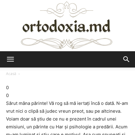
Ortodoxia.md
Acasă
0
0
Sărut mâna părinte! Vă rog să mă iertați încă o dată. N-am
vrut nici o clipă să judec vreun preot, sau pe altcineva.
Voiam doar să știu de ce nu e prezent în cadrul unei
emisiuni, un părinte cu Har și psihologie a predării. Acum
m-am luminat și știu care e motivul. Așa cum spuneați și