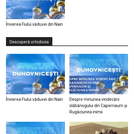
Învierea Fiului văduvei din Nain
Descoperă ortodoxia
Învierea Fiului văduvei din Nain
Despre minunea vindecării
slăbănogului din Capernaum și
Rugăciunea inimii