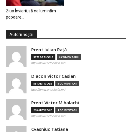
Ziua Învierii, să ne luminăm
popoare…
Autorii noștri
Preot Iulian Raţă
3878 ARTICOLE
6 COMENTARII
http://www.ortodoxia.md
Diacon Victor Casian
581 ARTICOLE
5 COMENTARII
http://www.ortodoxia.md
Preot Victor Mihalachi
210 ARTICOLE
1 COMENTARII
http://www.ortodoxia.md
Cvasniuc Tatiana