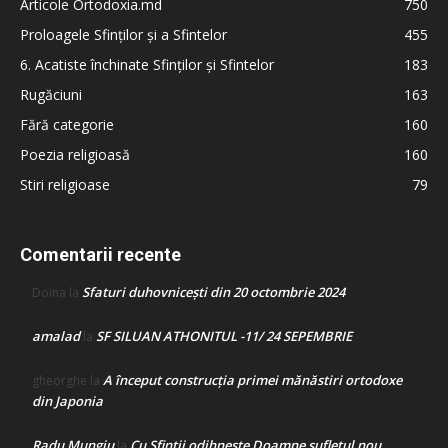
Articole Ortodoxia.md
750
Proloagele Sfinților și a Sfintelor
455
6. Acatiste închinate Sfinților și Sfintelor
183
Rugăciuni
163
Fără categorie
160
Poezia religioasă
160
Stiri religioase
79
Comentarii recente
Sfaturi duhovnicești din 20 octombrie 2024
Doina
la
amalad
SF SILUAN ATHONITUL -11/ 24 SEPEMBRIE
la
A început construcţia primei mănăstiri ortodoxe
gheorghe
la
din Japonia
Radu Mungiu
Cu Sfinții odihnește Doamne sufletul nou
la