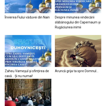
Învierea Fiului văduvei din Nain
Despre minunea vindecării
slăbănogului din Capernaum și
Rugăciunea inimii
Zaheu Vameșul și sfințirea de
Aruncă grija ta spre Domnul…
casă… Și nu numai!