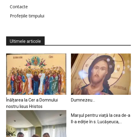
Contacte
Profețiile timpului
Ultimele articole
Înălțarea la Cer a Domnului
Dumnezeu…
nostru Iisus Hristos
Marșul pentru viață la cea de-a
II-a ediție în s. Lucășeuca,...