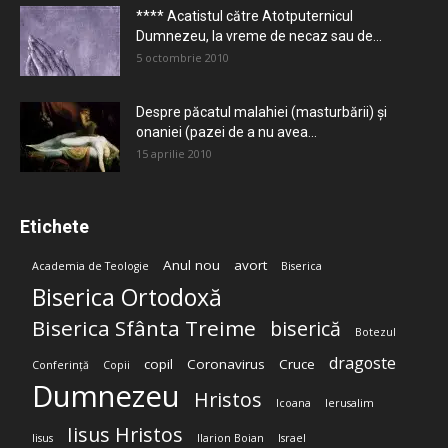
**** Acatistul către Atotputernicul
Dumnezeu, la vreme de necaz sau de...
5 octombrie 2010
Despre păcatul malahiei (masturbării) şi
onaniei (pazei de a nu avea...
15 aprilie 2010
Etichete
Anul nou
avort
Academia de Teologie
Biserica
Biserica Ortodoxă
Biserica Sfânta Treime
biserică
Botezul
dragoste
copil
Coronavirus
Cruce
Conferință
Copii
Dumnezeu
Hristos
Icoana
Ierusalim
Iisus Hristos
Iisus
Ilarion Boian
Israel