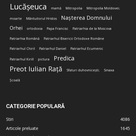
Lucășeuca
mamă
Mitropolia
Mitropolia Moldovei;
Nașterea Domnului
moarte
Mântuitorul Hristos
Orhei
ortodoxia
Papa Francisc
Patriarhia de la Moscova
Patriarhia Română
Patriarhul Bisericii Ortodoxe Române
Patriarhul Chiril
Patriarhul Daniel
Patriarhul Ecumenic
Predica
Patriarhul Kirill
pictura
Preot Iulian Rață
Sfaturi duhovnicești;
Sinaxa
Școală
CATEGORIE POPULARĂ
Stiri
4086
Articole preluate
1645