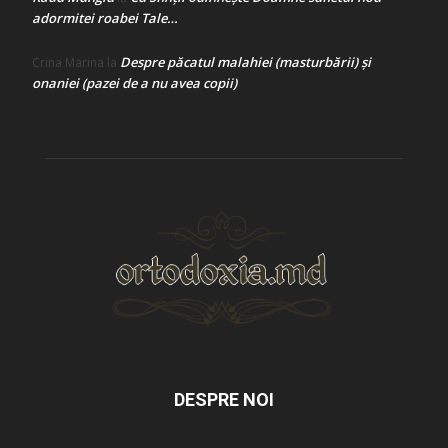
adormitei roabei Tale…
Despre păcatul malahiei (masturbării) şi
Crina Marina
la
onaniei (pazei de a nu avea copii)
DESPRE NOI