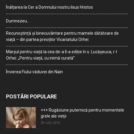
Înălțarea la Cer a Domnului nostru Iisus Hristos
Dumnezeu…
Recunoștință și binecuvântare pentru mamele dătătoare de
viață – din partea preoților Vicariatului Orhei
Marșul pentru viață la cea de-a II-a ediție în s. Lucășeuca, r-l
Orhei: „Pentru viață, cu inimă curată”
Învierea Fiului văduvei din Nain
POSTĂRI POPULARE
+++ Rugăciune puternică pentru momentele
grele ale vieţii
28 iulie 2010