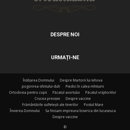
DESPRE NOI
URMAȚI-NE
Înălțarea Domnului
Despre Martorii lui Iehova
pogorirea-sfintului-duh
Piedici în calea mîntuirii
Ortodoxia pentru copii
Păcatul avortului
Păcatul vrăjitoriilor
Crucea preoției
Despre vaccine
Frământările sufletești ale tinerilor
Postul Mare
Învierea Domnului
Sa finisam impreuna biserica din lucaseuca
Despre vaccine
©