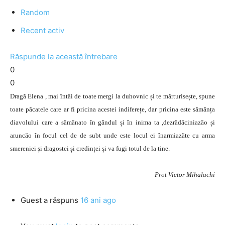
Random
Recent activ
Răspunde la această întrebare
0
0
Dragă Elena , mai întâi de toate mergi la duhovnic și te mărturisește, spune
toate păcatele care ar fi pricina acestei indiferețe, dar pricina este sămânța
diavolului care a sămănato în gândul și în inima ta ,dezrădăciniazăo și
aruncăo în focul cel de de subt unde este locul ei înarmiazăte cu arma
smereniei și dragostei și credinței și va fugi totul de la tine.
Prot Victor Mihalachi
Guest
a răspuns
16 ani ago