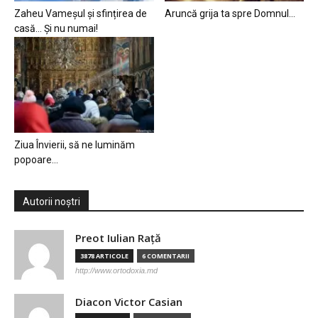
Zaheu Vameșul și sfințirea de
Aruncă grija ta spre Domnul…
casă… Și nu numai!
Ziua Învierii, să ne luminăm
popoare…
Autorii noștri
Preot Iulian Raţă
3878 ARTICOLE
6 COMENTARII
http://www.ortodoxia.md
Diacon Victor Casian