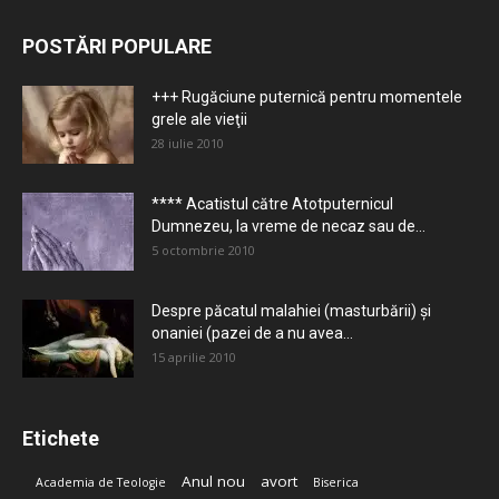
POSTĂRI POPULARE
+++ Rugăciune puternică pentru momentele
grele ale vieţii
28 iulie 2010
**** Acatistul către Atotputernicul
Dumnezeu, la vreme de necaz sau de...
5 octombrie 2010
Despre păcatul malahiei (masturbării) şi
onaniei (pazei de a nu avea...
15 aprilie 2010
Etichete
Anul nou
avort
Academia de Teologie
Biserica