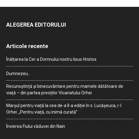
ALEGEREA EDITORULUI
Articole recente
Înălțarea la Cer a Domnului nostru Iisus Hristos
Dumnezeu…
Recunoștință și binecuvântare pentru mamele dătătoare de
viață – din partea preoților Vicariatului Orhei
Marșul pentru viață la cea de-a II-a ediție în s. Lucășeuca, r-l
Orhei: „Pentru viață, cu inimă curată”
Învierea Fiului văduvei din Nain