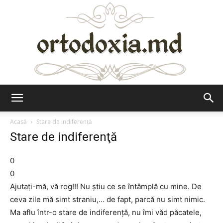
Ortodoxia.md
Acasă
Stare de indiferenţă
Stare de indiferenţă
0
0
Ajutaţi-mă, vă rog!!! Nu ştiu ce se întâmplă cu mine. De
ceva zile mă simt straniu,… de fapt, parcă nu simt nimic.
Ma aflu într-o stare de indiferenţă, nu îmi văd păcatele,