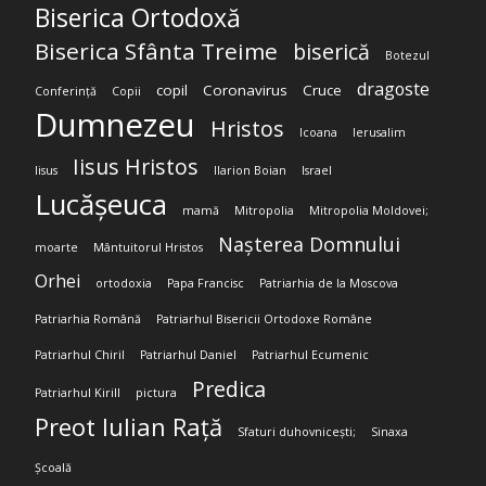
Biserica Ortodoxă
Biserica Sfânta Treime
biserică
Botezul
dragoste
copil
Coronavirus
Cruce
Conferință
Copii
Dumnezeu
Hristos
Icoana
Ierusalim
Iisus Hristos
Iisus
Ilarion Boian
Israel
Lucășeuca
mamă
Mitropolia
Mitropolia Moldovei;
Nașterea Domnului
moarte
Mântuitorul Hristos
Orhei
ortodoxia
Papa Francisc
Patriarhia de la Moscova
Patriarhia Română
Patriarhul Bisericii Ortodoxe Române
Patriarhul Chiril
Patriarhul Daniel
Patriarhul Ecumenic
Predica
Patriarhul Kirill
pictura
Preot Iulian Rață
Sfaturi duhovnicești;
Sinaxa
Școală