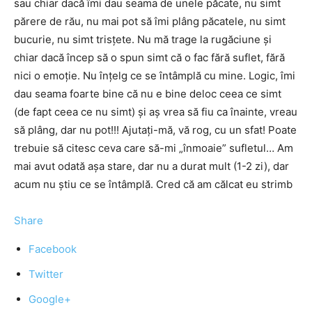
sau chiar dacă îmi dau seama de unele păcate, nu simt
părere de rău, nu mai pot să îmi plâng păcatele, nu simt
bucurie, nu simt trisţete. Nu mă trage la rugăciune şi
chiar dacă încep să o spun simt că o fac fără suflet, fără
nici o emoţie. Nu înţelg ce se întâmplă cu mine. Logic, îmi
dau seama foarte bine că nu e bine deloc ceea ce simt
(de fapt ceea ce nu simt) şi aş vrea să fiu ca înainte, vreau
să plâng, dar nu pot!!! Ajutaţi-mă, vă rog, cu un sfat! Poate
trebuie să citesc ceva care să-mi „înmoaie” sufletul… Am
mai avut odată aşa stare, dar nu a durat mult (1-2 zi), dar
acum nu ştiu ce se întâmplă. Cred că am călcat eu strimb
Share
Facebook
Twitter
Google+