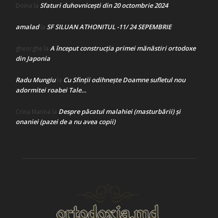
Sfaturi duhovnicești din 20 octombrie 2024
Doina
la
amalad
SF SILUAN ATHONITUL -11/ 24 SEPEMBRIE
la
A început construcţia primei mănăstiri ortodoxe
gheorghe
la
din Japonia
Radu Mungiu
Cu Sfinții odihnește Doamne sufletul nou
la
adormitei roabei Tale…
Despre păcatul malahiei (masturbării) şi
Crina Marina
la
onaniei (pazei de a nu avea copii)