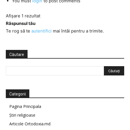
You must
login
to post comments
Afișare 1 rezultat
Răspunsul tău
Te rog să te
autentifici
mai întâi pentru a trimite.
Căutare
Categorii
Pagina Principala
Știri religioase
Articole Ortodoxia.md