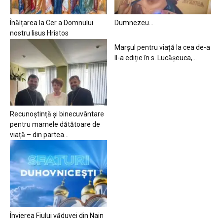
Înălțarea la Cer a Domnului
Dumnezeu…
nostru Iisus Hristos
Marșul pentru viață la cea de-a
II-a ediție în s. Lucășeuca,...
Recunoștință și binecuvântare
pentru mamele dătătoare de
viață – din partea...
Învierea Fiului văduvei din Nain