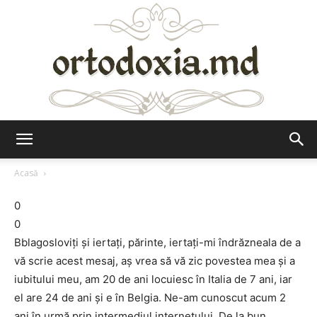
Ortodoxia.md
Acasă
0
0
Bblagosloviţi şi iertaţi, părinte, iertaţi-mi îndrăzneala de a
vă scrie acest mesaj, aş vrea să vă zic povestea mea şi a
iubitului meu, am 20 de ani locuiesc în Italia de 7 ani, iar
el are 24 de ani şi e în Belgia. Ne-am cunoscut acum 2
ani în urmă prin intermediul internetului. De la bun