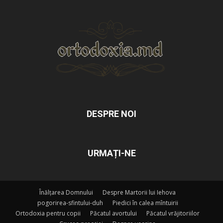
DESPRE NOI
URMAȚI-NE
Înălțarea Domnului
Despre Martorii lui Iehova
pogorirea-sfintului-duh
Piedici în calea mîntuirii
Ortodoxia pentru copii
Păcatul avortului
Păcatul vrăjitoriilor