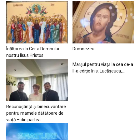
Înălțarea la Cer a Domnului
Dumnezeu…
nostru Iisus Hristos
Marșul pentru viață la cea de-a
II-a ediție în s. Lucășeuca,...
Recunoștință și binecuvântare
pentru mamele dătătoare de
viață – din partea...