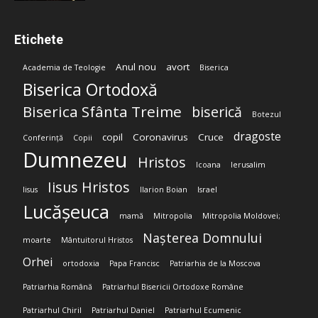
Etichete
Anul nou
avort
Academia de Teologie
Biserica
Biserica Ortodoxă
Biserica Sfânta Treime
biserică
Botezul
dragoste
copil
Coronavirus
Cruce
Conferință
Copii
Dumnezeu
Hristos
Icoana
Ierusalim
Iisus Hristos
Iisus
Ilarion Boian
Israel
Lucășeuca
mamă
Mitropolia
Mitropolia Moldovei;
Nașterea Domnului
moarte
Mântuitorul Hristos
Orhei
ortodoxia
Papa Francisc
Patriarhia de la Moscova
Patriarhia Română
Patriarhul Bisericii Ortodoxe Române
Patriarhul Chiril
Patriarhul Daniel
Patriarhul Ecumenic