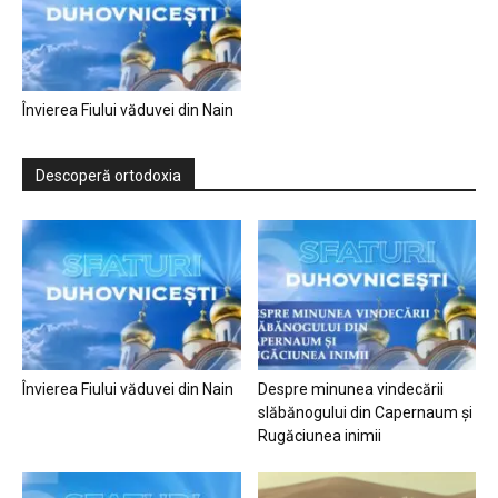
Învierea Fiului văduvei din Nain
Descoperă ortodoxia
Învierea Fiului văduvei din Nain
Despre minunea vindecării
slăbănogului din Capernaum și
Rugăciunea inimii