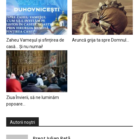
Zaheu Vameșul și sfințirea de
Aruncă grija ta spre Domnul…
casă… Și nu numai!
Ziua Învierii, să ne luminăm
popoare…
Autorii noștri
Preot Iulian Raţă