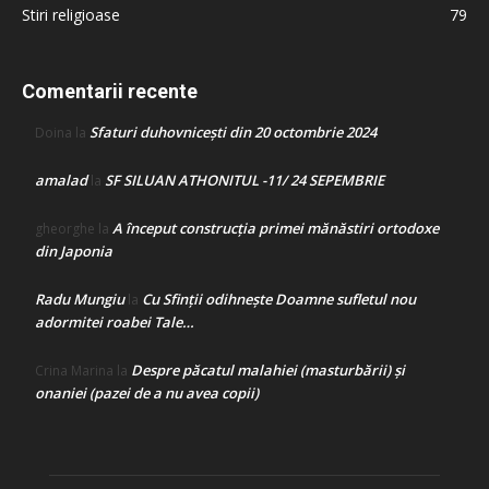
Stiri religioase
79
Comentarii recente
Sfaturi duhovnicești din 20 octombrie 2024
Doina
la
amalad
SF SILUAN ATHONITUL -11/ 24 SEPEMBRIE
la
A început construcţia primei mănăstiri ortodoxe
gheorghe
la
din Japonia
Radu Mungiu
Cu Sfinții odihnește Doamne sufletul nou
la
adormitei roabei Tale…
Despre păcatul malahiei (masturbării) şi
Crina Marina
la
onaniei (pazei de a nu avea copii)