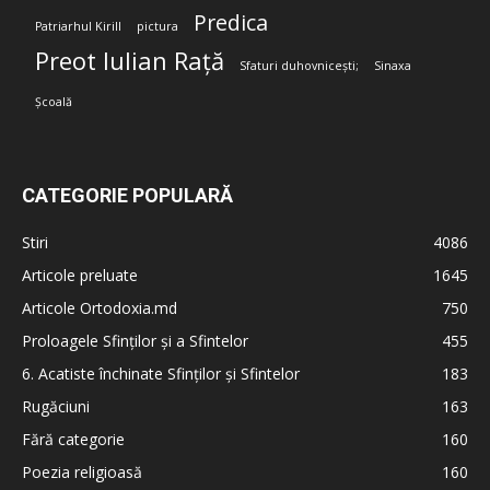
Predica
Patriarhul Kirill
pictura
Preot Iulian Rață
Sfaturi duhovnicești;
Sinaxa
Școală
CATEGORIE POPULARĂ
Stiri
4086
Articole preluate
1645
Articole Ortodoxia.md
750
Proloagele Sfinților și a Sfintelor
455
6. Acatiste închinate Sfinților și Sfintelor
183
Rugăciuni
163
Fără categorie
160
Poezia religioasă
160