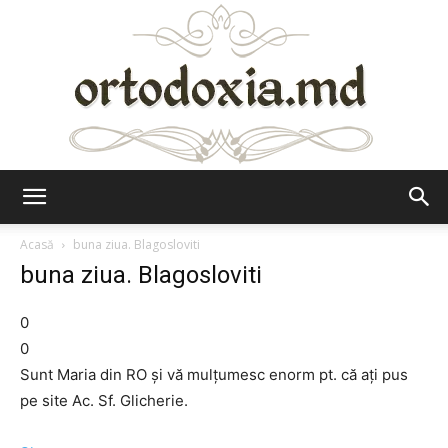
Ortodoxia.md
Acasă
buna ziua. Blagosloviti
buna ziua. Blagosloviti
0
0
Sunt Maria din RO și vă mulțumesc enorm pt. că ați pus
pe site Ac. Sf. Glicherie.