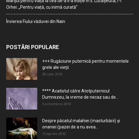
Marșul pentru viață la cea de-a II-a ediție în s. Lucășeuca, r-l
Orhei: „Pentru viață, cu inimă curată”
Învierea Fiului văduvei din Nain
POSTĂRI POPULARE
+++ Rugăciune puternică pentru momentele
grele ale vieţii
28 iulie 2010
**** Acatistul către Atotputernicul
Dumnezeu, la vreme de necaz sau de...
5 octombrie 2010
Despre păcatul malahiei (masturbării) şi
onaniei (pazei de a nu avea...
15 aprilie 2010