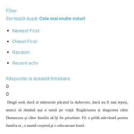
Filter
Sortează după:
Cele mai multe voturi
Newest First
Oldest First
Random
Recent activ
Răspunde la această întrebare
0
0
Dragă soră, dacă ai mărturisit păcatul la duhovnic, dacă nu îl mai repeți,
atunci să rămână așa o taină pe viață. Rugăciunea și dragostea către
Dumnezeu și către familie să îți fie prioritate. Fii o pildă adevărată pentru
familia ta , o mamă creștină,și o educatoare bună.