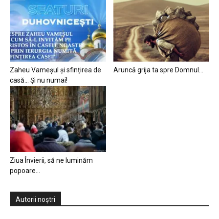
Zaheu Vameșul și sfințirea de
Aruncă grija ta spre Domnul…
casă… Și nu numai!
Ziua Învierii, să ne luminăm
popoare…
Autorii noștri