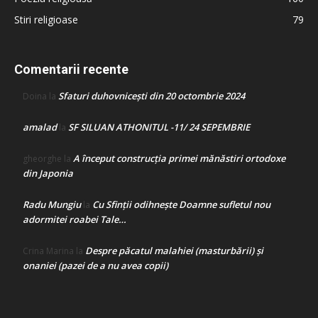
Stiri religioase
79
Comentarii recente
Sfaturi duhovnicești din 20 octombrie 2024
Doina
la
amalad
SF SILUAN ATHONITUL -11/ 24 SEPEMBRIE
la
A început construcţia primei mănăstiri ortodoxe
gheorghe
la
din Japonia
Radu Mungiu
Cu Sfinții odihnește Doamne sufletul nou
la
adormitei roabei Tale…
Despre păcatul malahiei (masturbării) şi
Crina Marina
la
onaniei (pazei de a nu avea copii)