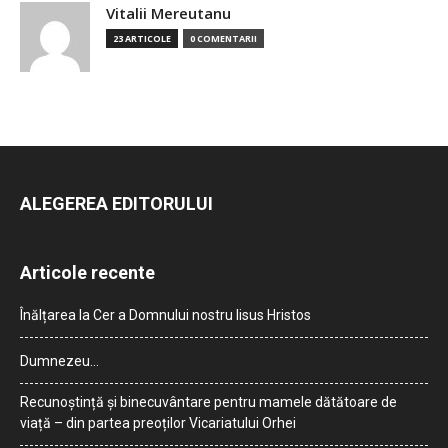
Vitalii Mereutanu
23 ARTICOLE
0 COMENTARII
ALEGEREA EDITORULUI
Articole recente
Înălțarea la Cer a Domnului nostru Iisus Hristos
Dumnezeu…
Recunoștință și binecuvântare pentru mamele dătătoare de
viață – din partea preoților Vicariatului Orhei