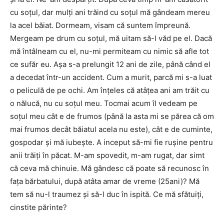
cu soţul, dar mulţi ani trăind cu soţul mă gândeam mereu
la acel băiat. Dormeam, visam că suntem împreună.
Mergeam pe drum cu soţul, mă uitam să-l văd pe el. Dacă
mă întâlneam cu el, nu-mi permiteam cu nimic să afle tot
ce sufăr eu. Aşa s-a prelungit 12 ani de zile, până când el
a decedat într-un accident. Cum a murit, parcă mi s-a luat
o peliculă de pe ochi. Am înţeles că atâţea ani am trăit cu
o nălucă, nu cu soţul meu. Tocmai acum îl vedeam pe
soţul meu cât e de frumos (până la asta mi se părea că om
mai frumos decât băiatul acela nu este), cât e de cuminte,
gospodar şi mă iubeşte. A inceput să-mi fie ruşine pentru
anii trăiţi în păcat. M-am spovedit, m-am rugat, dar simt
că ceva mă chinuie. Mă gândesc că poate să recunosc în
faţa bărbatului, după atâta amar de vreme (25ani)? Mă
tem să nu-l traumez şi să-l duc în ispită. Ce mă sfătuiţi,
cinstite părinte?