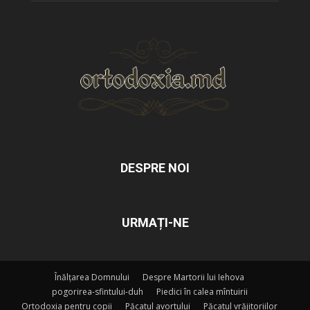
DESPRE NOI
URMAȚI-NE
Înălțarea Domnului
Despre Martorii lui Iehova
pogorirea-sfintului-duh
Piedici în calea mîntuirii
Ortodoxia pentru copii
Păcatul avortului
Păcatul vrăjitoriilor