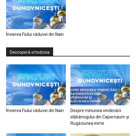
Învierea Fiului văduvei din Nain
Descoperă ortodoxia
Învierea Fiului văduvei din Nain
Despre minunea vindecării
slăbănogului din Capernaum și
Rugăciunea inimii