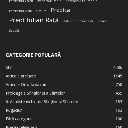
Patriarhul Chiril
Patriarhul Daniel
Patriarhul Ecumenic
Predica
Patriarhul Kirill
pictura
Preot Iulian Rață
Sfaturi duhovnicești;
Sinaxa
Școală
CATEGORIE POPULARĂ
Stiri
4086
Articole preluate
1645
Articole Ortodoxia.md
750
Proloagele Sfinților și a Sfintelor
455
6. Acatiste închinate Sfinților și Sfintelor
183
Rugăciuni
163
Fără categorie
160
Poezia religioasă
160