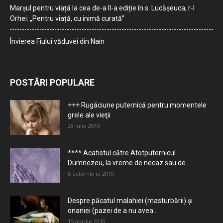
Marșul pentru viață la cea de-a II-a ediție în s. Lucășeuca, r-l
Orhei: „Pentru viață, cu inimă curată”
Învierea Fiului văduvei din Nain
POSTĂRI POPULARE
+++ Rugăciune puternică pentru momentele
grele ale vieţii
28 iulie 2010
**** Acatistul către Atotputernicul
Dumnezeu, la vreme de necaz sau de...
5 octombrie 2010
Despre păcatul malahiei (masturbării) şi
onaniei (pazei de a nu avea...
15 aprilie 2010