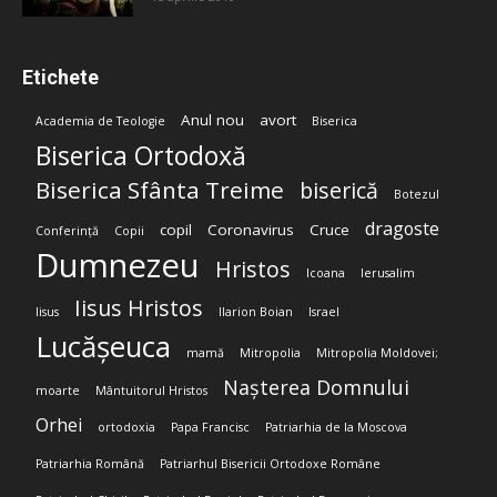
Etichete
Anul nou
avort
Academia de Teologie
Biserica
Biserica Ortodoxă
Biserica Sfânta Treime
biserică
Botezul
dragoste
copil
Coronavirus
Cruce
Conferință
Copii
Dumnezeu
Hristos
Icoana
Ierusalim
Iisus Hristos
Iisus
Ilarion Boian
Israel
Lucășeuca
mamă
Mitropolia
Mitropolia Moldovei;
Nașterea Domnului
moarte
Mântuitorul Hristos
Orhei
ortodoxia
Papa Francisc
Patriarhia de la Moscova
Patriarhia Română
Patriarhul Bisericii Ortodoxe Române