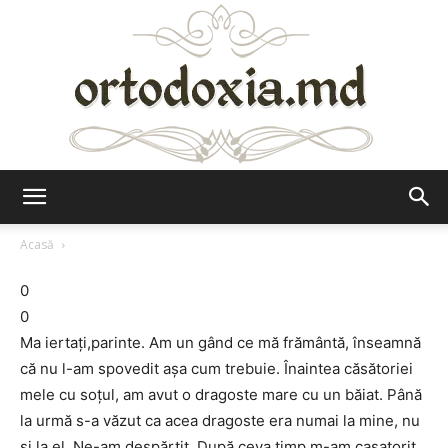
Ortodoxia.md
Acasă
0
0
Ma iertaţi,parinte. Am un gând ce mă frământă, înseamnă
că nu l-am spovedit aşa cum trebuie. Înaintea căsătoriei
mele cu soţul, am avut o dragoste mare cu un băiat. Până
la urmă s-a văzut ca acea dragoste era numai la mine, nu
şi la el. Ne-am despărţit. După ceva timp m-am casatorit