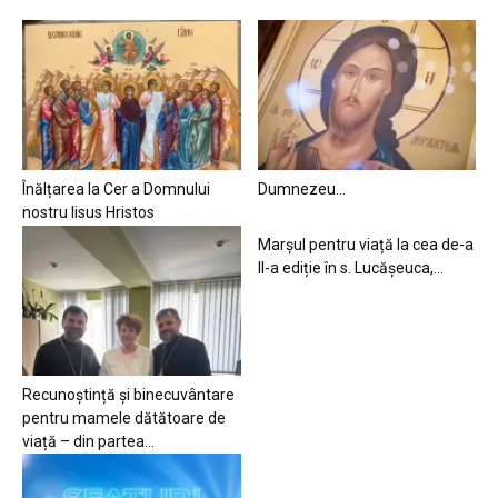
Înălțarea la Cer a Domnului
Dumnezeu…
nostru Iisus Hristos
Marșul pentru viață la cea de-a
II-a ediție în s. Lucășeuca,...
Recunoștință și binecuvântare
pentru mamele dătătoare de
viață – din partea...