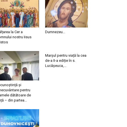
ălțarea la Cer a
Dumnezeu…
mnului nostru Iisus
istos
Marșul pentru viață la cea
de-a II-a ediție în s.
Lucășeuca,...
cunoștință și
necuvântare pentru
mele dătătoare de
ață – din partea...