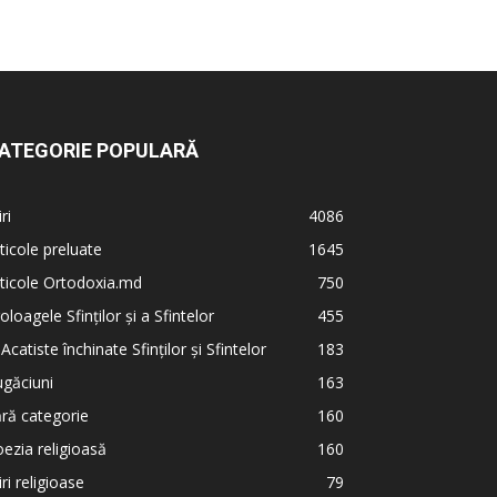
ATEGORIE POPULARĂ
iri
4086
ticole preluate
1645
ticole Ortodoxia.md
750
oloagele Sfinților și a Sfintelor
455
 Acatiste închinate Sfinților și Sfintelor
183
găciuni
163
ră categorie
160
ezia religioasă
160
iri religioase
79