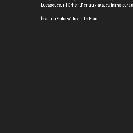
Lucășeuca, r-l Orhei: „Pentru viață, cu inimă curat
Învierea Fiului văduvei din Nain