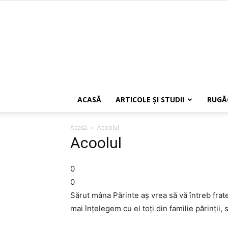
ACASĂ
ARTICOLE ŞI STUDII
RUGĂ
Acasă
Acoolul
Acoolul
0
0
Sărut mâna Părinte aş vrea să vă întreb frate
mai înţelegem cu el toţi din familie părinţii, 