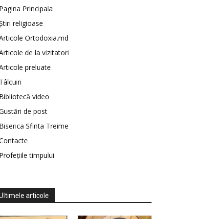
Pagina Principala
Știri religioase
Articole Ortodoxia.md
Articole de la vizitatori
Articole preluate
Tâlcuiri
Bibliotecă video
Gustări de post
Biserica Sfinta Treime
Contacte
Profețiile timpului
Ultimele articole