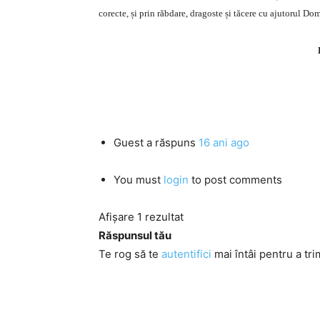
corecte, și prin răbdare, dragoste și tăcere cu ajutorul Dom
Guest
a răspuns
16 ani ago
You must
login
to post comments
Afișare 1 rezultat
Răspunsul tău
Te rog să te
autentifici
mai întâi pentru a tri