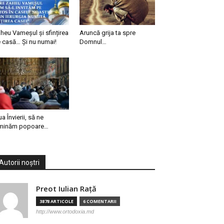
heu Vameșul și sfințirea
Aruncă grija ta spre
 casă… Și nu numai!
Domnul…
ua Învierii, să ne
minăm popoare…
Autorii noștri
Preot Iulian Raţă
3878 ARTICOLE
6 COMENTARII
http://www.ortodoxia.md