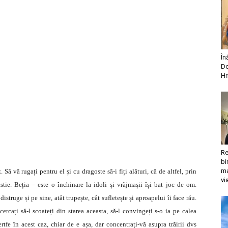
În
Do
Hr
Re
bi
ma
 Să vă rugați pentru el și cu dragoste să-i fiți alături, că de altfel, prin
vi
tie. Beția – este o închinare la idoli și vrăjmașii își bat joc de om.
distruge și pe sine, atât trupește, cât sufletește și aproapelui îi face rău.
ercați să-l scoateți din starea aceasta, să-l convingeți s-o ia pe calea
tfe în acest caz, chiar de e așa, dar concentrați-vă asupra trăirii dvs