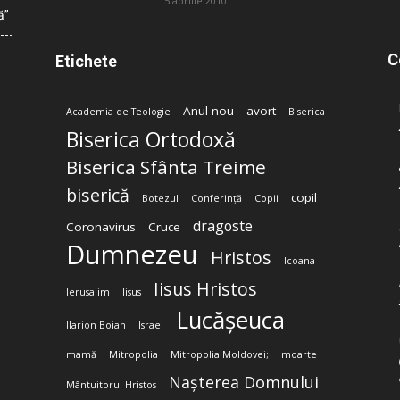
15 aprilie 2010
ă”
C
Etichete
Anul nou
avort
Academia de Teologie
Biserica
Biserica Ortodoxă
Biserica Sfânta Treime
biserică
copil
Botezul
Conferință
Copii
dragoste
Coronavirus
Cruce
Dumnezeu
Hristos
Icoana
Iisus Hristos
Ierusalim
Iisus
Lucășeuca
Ilarion Boian
Israel
mamă
Mitropolia
Mitropolia Moldovei;
moarte
Nașterea Domnului
Mântuitorul Hristos