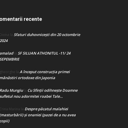
omentarii recente
Sfaturi duhovnicești din 20 octombrie
Doina
la
2024
amalad
SF SILUAN ATHONITUL -11/ 24
la
SEPEMBRIE
A început construcţia primei
gheorghe
la
mănăstiri ortodoxe din Japonia
Radu Mungiu
Cu Sfinții odihnește Doamne
la
sufletul nou adormitei roabei Tale…
Despre păcatul malahiei
Crina Marina
la
(masturbării) şi onaniei (pazei de a nu avea
copii)