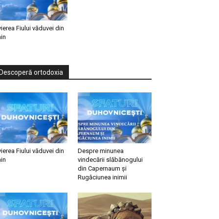
vierea Fiului văduvei din
in
Descoperă ortodoxia
vierea Fiului văduvei din
Despre minunea
in
vindecării slăbănogului
din Capernaum și
Rugăciunea inimii