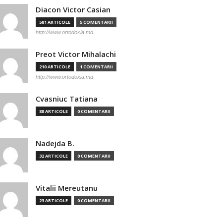
Diacon Victor Casian
581 ARTICOLE
5 COMENTARII
http://www.ortodoxia.md
Preot Victor Mihalachi
210 ARTICOLE
1 COMENTARII
http://www.ortodoxia.md
Cvasniuc Tatiana
88 ARTICOLE
0 COMENTARII
Nadejda B.
32 ARTICOLE
0 COMENTARII
Vitalii Mereutanu
23 ARTICOLE
0 COMENTARII