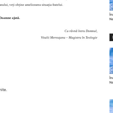
nului, veți obține ameliorarea situația fratelui.
În
Doamne ajută.
Na
Cu râvnă întru Domnul,
Vitalii Mereuţanu – Magistru în Teologie
În
Na
mite.