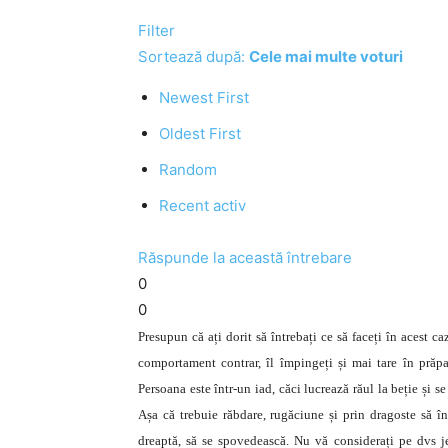
Filter
Sortează după:
Cele mai multe voturi
Newest First
Oldest First
Random
Recent activ
Răspunde la această întrebare
0
0
Presupun că ați dorit să întrebați ce să faceți în acest caz.
comportament contrar, îl împingeți și mai tare în prăpas
Persoana este într-un iad, căci lucrează răul la beție și se 
Așa că trebuie răbdare, rugăciune și prin dragoste să înc
dreaptă, să se spovedească. Nu vă considerați pe dvs jer