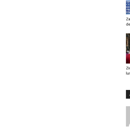
Za
de
Zi
lu