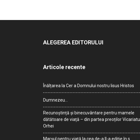
ALEGEREA EDITORULUI
Articole recente
Înălțarea la Cer a Domnului nostru Iisus Hristos
Dumnezeu…
Recunoștință și binecuvântare pentru mamele
dătătoare de viață – din partea preoților Vicariatu
Orhei
Marșul pentru viață la cea de-a II-a ediție în s.