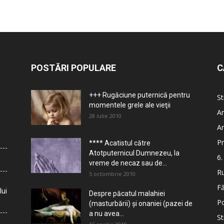
POSTĂRI POPULARE
C
+++ Rugăciune puternică pentru
St
momentele grele ale vieţii
Ar
28 iulie 2010
Ar
Pr
**** Acatistul către
Atotputernicul Dumnezeu, la
6.
vreme de necaz sau de...
Ru
5 octombrie 2010
Fă
lui
Despre păcatul malahiei
Po
(masturbării) şi onaniei (pazei de
a nu avea...
St