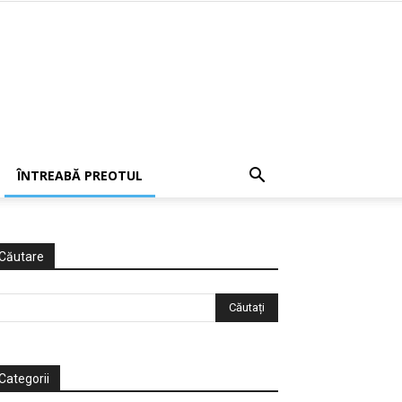
ÎNTREABĂ PREOTUL
Căutare
Categorii