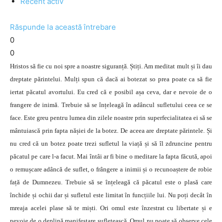
Recent activ
Răspunde la această întrebare
0
0
Hristos să fie cu noi spre a noastre siguranță. Știți. Am meditat mult și îi dau
dreptate părintelui. Mulți spun că dacă ai botezat so prea poate ca să fie
iertat păcatul avortului. Eu cred că e posibil așa ceva, dar e nevoie de o
frangere de inimă. Trebuie să se înțeleagă în adâncul sufletului ceea ce se
face. Este greu pentru lumea din zilele noastre prin superfecialitatea ei să se
mântuiască prin fapta nășiei de la botez. De aceea are dreptate părintele. Și
nu cred că un botez poate trezi sufletul la viață și să îl zdruncine pentru
păcatul pe care l-a facut. Mai întâi ar fi bine o meditare la fapta făcută, apoi
o remușcare adâncă de suflet, o frângere a inimii și o recunoaștere de robie
față de Dumnezeu. Trebuie să se înțeleagă că păcatul este o plasă care
închide și ochii dar și sufletul este limitat în funcțiile lui. Nu poți decât în
mreaja acelei plase să te miști. Ori omul este înzestrat cu libertate și e
nevoie de o deplină manifestare sufletească. Omul nu poate să observe cele