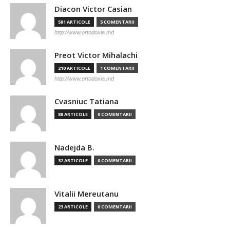
Diacon Victor Casian
581 ARTICOLE
5 COMENTARII
http://www.ortodoxia.md
Preot Victor Mihalachi
210 ARTICOLE
1 COMENTARII
http://www.ortodoxia.md
Cvasniuc Tatiana
88 ARTICOLE
0 COMENTARII
Nadejda B.
32 ARTICOLE
0 COMENTARII
Vitalii Mereutanu
23 ARTICOLE
0 COMENTARII