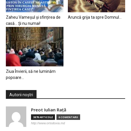
Zaheu Vameșul și sfințirea de
Aruncă grija ta spre Domnul…
casă… Și nu numai!
Ziua Învierii, să ne luminăm
popoare…
Autorii noștri
Preot Iulian Raţă
3878 ARTICOLE
6 COMENTARII
http://www.ortodoxia.md