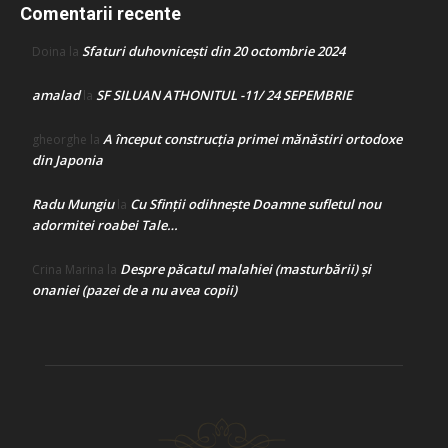
Comentarii recente
Sfaturi duhovnicești din 20 octombrie 2024
Doina
la
amalad
SF SILUAN ATHONITUL -11/ 24 SEPEMBRIE
la
A început construcţia primei mănăstiri ortodoxe
gheorghe
la
din Japonia
Radu Mungiu
Cu Sfinții odihnește Doamne sufletul nou
la
adormitei roabei Tale…
Despre păcatul malahiei (masturbării) şi
Crina Marina
la
onaniei (pazei de a nu avea copii)