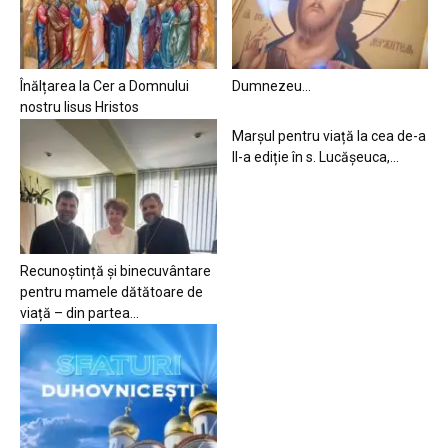
Înălțarea la Cer a Domnului
Dumnezeu…
nostru Iisus Hristos
Marșul pentru viață la cea de-a
II-a ediție în s. Lucășeuca,...
Recunoștință și binecuvântare
pentru mamele dătătoare de
viață – din partea...