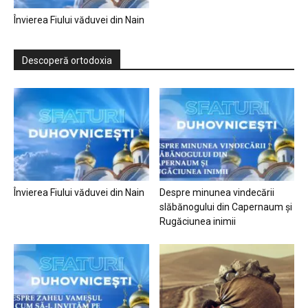
Învierea Fiului văduvei din Nain
Descoperă ortodoxia
Învierea Fiului văduvei din Nain
Despre minunea vindecării
slăbănogului din Capernaum și
Rugăciunea inimii