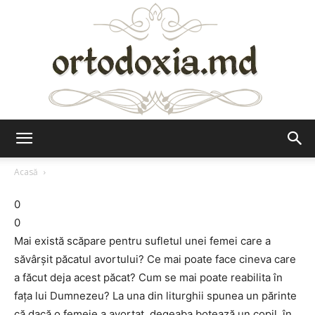
Ortodoxia.md
Acasă
0
0
Mai există scăpare pentru sufletul unei femei care a
săvârşit păcatul avortului? Ce mai poate face cineva care
a făcut deja acest păcat? Cum se mai poate reabilita în
faţa lui Dumnezeu? La una din liturghii spunea un părinte
că dacă o femeie a avortat, degeaba botează un copil, în