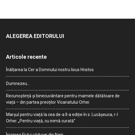
ALEGEREA EDITORULUI
Articole recente
Înălțarea la Cer a Domnului nostru Iisus Hristos
Dumnezeu…
Recunoștință și binecuvântare pentru mamele dătătoare de
viață – din partea preoților Vicariatului Orhei
Marșul pentru viață la cea de-a II-a ediție în s. Lucășeuca, r-l
Orhei: „Pentru viață, cu inimă curată”
Învierea Fiului văduvei din Nain