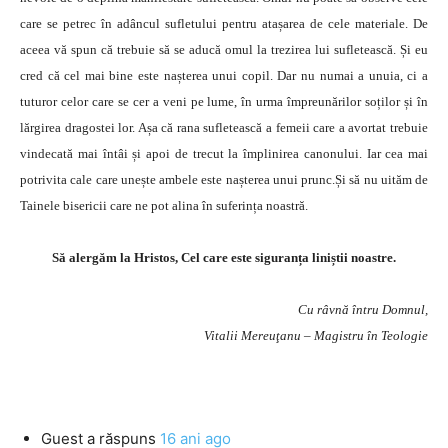
care se petrec în adâncul sufletului pentru atașarea de cele materiale. De
aceea vă spun că trebuie să se aducă omul la trezirea lui sufletească. Și eu
cred că cel mai bine este nașterea unui copil. Dar nu numai a unuia, ci a
tuturor celor care se cer a veni pe lume, în urma împreunărilor soților și în
lărgirea dragostei lor. Așa că rana sufletească a femeii care a avortat trebuie
vindecată mai întâi și apoi de trecut la împlinirea canonului. Iar cea mai
potrivita cale care unește ambele este nașterea unui prunc.Și să nu uităm de
Tainele bisericii care ne pot alina în suferința noastră.
Să alergăm la Hristos, Cel care este siguranța liniștii noastre.
Cu râvnă întru Domnul,
Vitalii Mereuţanu – Magistru în Teologie
Guest
a răspuns
16 ani ago