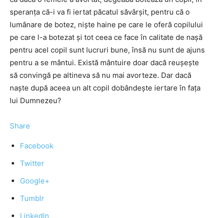
speranţa că-i va fi iertat păcatul săvârşit, pentru că o
lumânare de botez, nişte haine pe care le oferă copilului
pe care l-a botezat şi tot ceea ce face în calitate de naşă
pentru acel copil sunt lucruri bune, însă nu sunt de ajuns
pentru a se mântui. Există mântuire doar dacă reuşeşte
să convingă pe altineva să nu mai avorteze. Dar dacă
naşte după aceea un alt copil dobândeşte iertare în faţa
lui Dumnezeu?
Share
Facebook
Twitter
Google+
Tumblr
LinkedIn