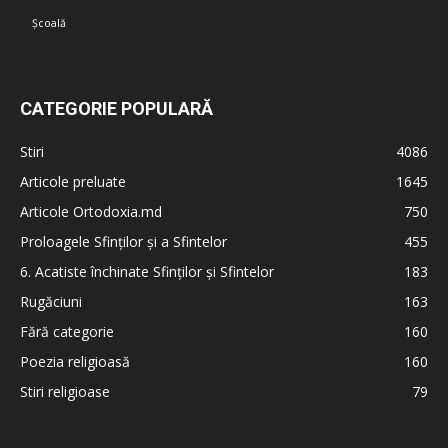
Școală
CATEGORIE POPULARĂ
Stiri
4086
Articole preluate
1645
Articole Ortodoxia.md
750
Proloagele Sfinților și a Sfintelor
455
6. Acatiste închinate Sfinților și Sfintelor
183
Rugăciuni
163
Fără categorie
160
Poezia religioasă
160
Stiri religioase
79