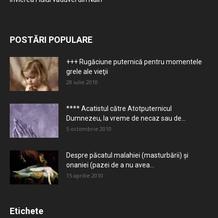
POSTĂRI POPULARE
+++ Rugăciune puternică pentru momentele
grele ale vieţii
28 iulie 2010
**** Acatistul către Atotputernicul
Dumnezeu, la vreme de necaz sau de...
5 octombrie 2010
Despre păcatul malahiei (masturbării) şi
onaniei (pazei de a nu avea...
15 aprilie 2010
Etichete