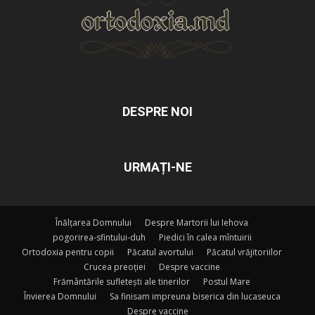
DESPRE NOI
URMAȚI-NE
Înălțarea Domnului
Despre Martorii lui Iehova
pogorirea-sfintului-duh
Piedici în calea mîntuirii
Ortodoxia pentru copii
Păcatul avortului
Păcatul vrăjitoriilor
Crucea preoției
Despre vaccine
Frământările sufletești ale tinerilor
Postul Mare
Învierea Domnului
Sa finisam impreuna biserica din lucaseuca
Despre vaccine