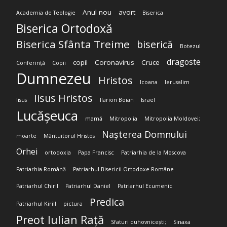
Anul nou
avort
Academia de Teologie
Biserica
Biserica Ortodoxă
Biserica Sfânta Treime
biserică
Botezul
dragoste
copil
Coronavirus
Cruce
Conferință
Copii
Dumnezeu
Hristos
Icoana
Ierusalim
Iisus Hristos
Iisus
Ilarion Boian
Israel
Lucășeuca
mamă
Mitropolia
Mitropolia Moldovei;
Nașterea Domnului
moarte
Mântuitorul Hristos
Orhei
ortodoxia
Papa Francisc
Patriarhia de la Moscova
Patriarhia Română
Patriarhul Bisericii Ortodoxe Române
Patriarhul Chiril
Patriarhul Daniel
Patriarhul Ecumenic
Predica
Patriarhul Kirill
pictura
Preot Iulian Rață
Sfaturi duhovnicești;
Sinaxa