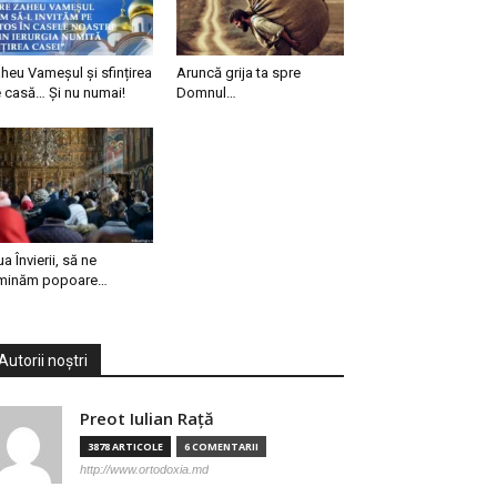
heu Vameșul și sfințirea
Aruncă grija ta spre
 casă… Și nu numai!
Domnul…
ua Învierii, să ne
minăm popoare…
Autorii noștri
Preot Iulian Raţă
3878 ARTICOLE
6 COMENTARII
http://www.ortodoxia.md