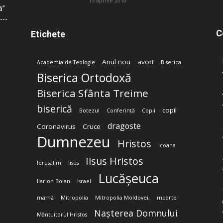
15 aprilie 2010
ă”
C
Etichete
Anul nou
avort
Academia de Teologie
Biserica
Biserica Ortodoxă
Biserica Sfânta Treime
biserică
copil
Botezul
Conferință
Copii
dragoste
Coronavirus
Cruce
Dumnezeu
Hristos
Icoana
Iisus Hristos
Ierusalim
Iisus
Lucășeuca
Ilarion Boian
Israel
mamă
Mitropolia
Mitropolia Moldovei;
moarte
Nașterea Domnului
Mântuitorul Hristos