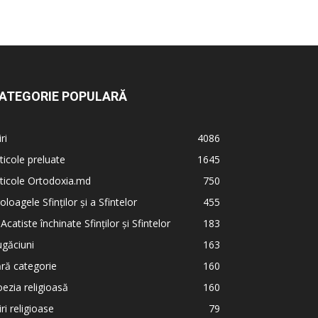
ATEGORIE POPULARĂ
iri
4086
ticole preluate
1645
ticole Ortodoxia.md
750
oloagele Sfinților și a Sfintelor
455
 Acatiste închinate Sfinților și Sfintelor
183
găciuni
163
ră categorie
160
ezia religioasă
160
iri religioase
79