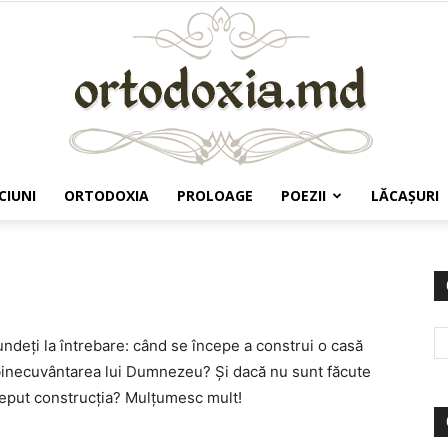
CIUNI
ORTODOXIA
PROLOAGE
POEZII
LĂCAŞURI
Ortodoxia.md
ndeți la întrebare: când se începe a construi o casă
i binecuvântarea lui Dumnezeu? Și dacă nu sunt făcute
ceput construcția? Mulțumesc mult!