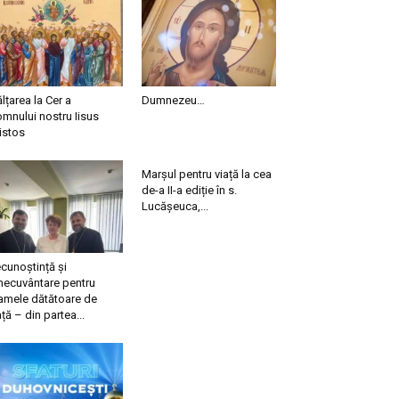
ălțarea la Cer a
Dumnezeu…
mnului nostru Iisus
istos
Marșul pentru viață la cea
de-a II-a ediție în s.
Lucășeuca,...
cunoștință și
necuvântare pentru
mele dătătoare de
ață – din partea...