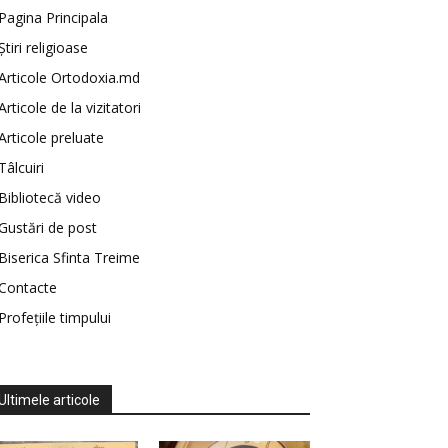
Pagina Principala
Știri religioase
Articole Ortodoxia.md
Articole de la vizitatori
Articole preluate
Tâlcuiri
Bibliotecă video
Gustări de post
Biserica Sfinta Treime
Contacte
Profețiile timpului
Ultimele articole