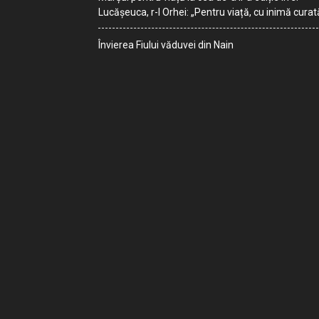
Lucășeuca, r-l Orhei: „Pentru viață, cu inimă curat
Învierea Fiului văduvei din Nain