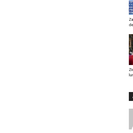
Za
de
Zi
lu