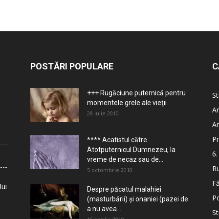
POSTĂRI POPULARE
C
+++ Rugăciune puternică pentru
St
momentele grele ale vieţii
Ar
28 iulie 2010
Ar
Pr
**** Acatistul către
Atotputernicul Dumnezeu, la
6.
vreme de necaz sau de...
Ru
5 octombrie 2010
Fă
lui
Despre păcatul malahiei
Po
(masturbării) şi onaniei (pazei de
a nu avea...
St