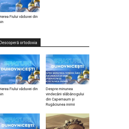
vierea Fiului văduvei din
in
Descoperă ortodoxia
vierea Fiului văduvei din
Despre minunea
in
vindecării slăbănogului
din Capernaum și
Rugăciunea inimii