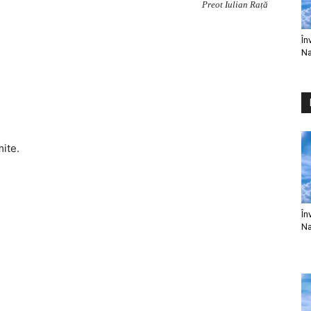
Preot Iulian Rață
În
Na
mite.
În
Na