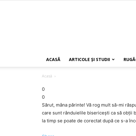
ACASĂ
ARTICOLE ŞI STUDII
RUGĂ
Acasă
0
0
Sărut, mâna părinte! Vă rog mult să-mi răspu
care sunt rânduielile bisericești ca să obți
la timp se poate de corectat după ce s-a în