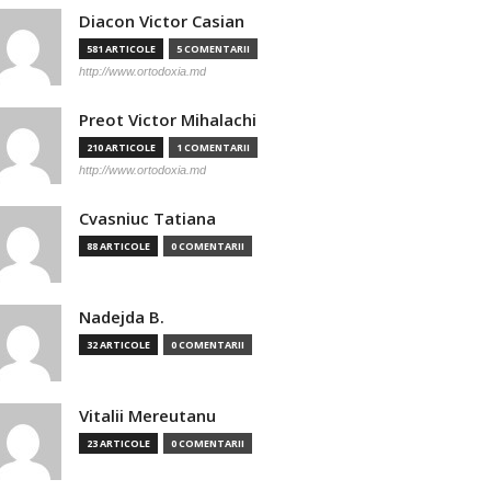
Diacon Victor Casian
581 ARTICOLE
5 COMENTARII
http://www.ortodoxia.md
Preot Victor Mihalachi
210 ARTICOLE
1 COMENTARII
http://www.ortodoxia.md
Cvasniuc Tatiana
88 ARTICOLE
0 COMENTARII
Nadejda B.
32 ARTICOLE
0 COMENTARII
Vitalii Mereutanu
23 ARTICOLE
0 COMENTARII