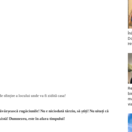
În
Do
Hr
Re
bi
e sfințire a locului unde va fi zidită casa!
ma
vi
ăvârșească rugăciunile! Nu e niciodată târziu, să știți! Nu uitați că
xistă! Dumnezeu, este în afara timpului!