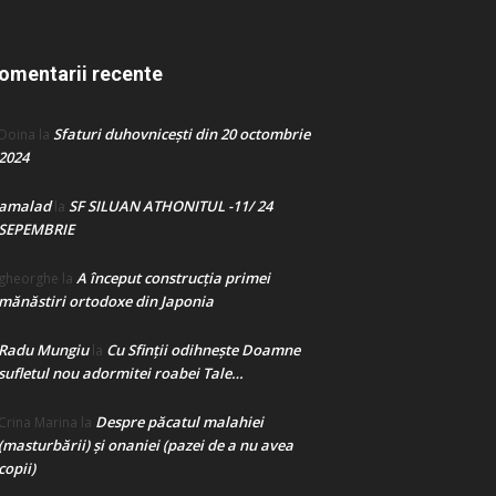
omentarii recente
Sfaturi duhovnicești din 20 octombrie
Doina
la
2024
amalad
SF SILUAN ATHONITUL -11/ 24
la
SEPEMBRIE
A început construcţia primei
gheorghe
la
mănăstiri ortodoxe din Japonia
Radu Mungiu
Cu Sfinții odihnește Doamne
la
sufletul nou adormitei roabei Tale…
Despre păcatul malahiei
Crina Marina
la
(masturbării) şi onaniei (pazei de a nu avea
copii)