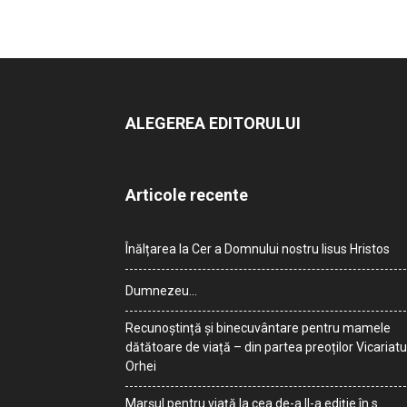
ALEGEREA EDITORULUI
Articole recente
Înălțarea la Cer a Domnului nostru Iisus Hristos
Dumnezeu…
Recunoștință și binecuvântare pentru mamele
dătătoare de viață – din partea preoților Vicariatu
Orhei
Marșul pentru viață la cea de-a II-a ediție în s.